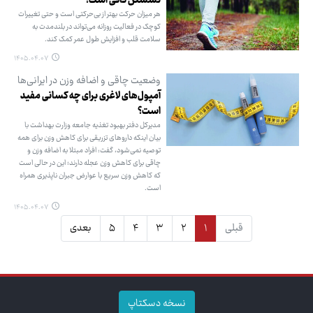
نشستن کافی است؟
هر میزان حرکت بهتر از بی‌حرکتی است و حتی تغییرات
کوچک در فعالیت روزانه می‌تواند در بلندمدت به
سلامت قلب و افزایش طول عمر کمک کند.
۱۴۰۵.۰۴.۰۷
وضعیت چاقی و اضافه وزن در ایرانی‌ها
آمپول‌های لاغری برای چه کسانی مفید
است؟
مدیرکل دفتر بهبود تغذیه جامعه وزارت بهداشت با
بیان اینکه داروهای تزریقی برای کاهش وزن برای همه
توصیه نمی‌شود، گفت: افراد مبتلا به اضافه وزن و
چاقی برای کاهش وزن عجله دارند؛ این در حالی است
که کاهش وزن سریع با عوارض جبران ناپذیری همراه
است.
۱۴۰۵.۰۴.۰۷
قبلی
۱
۲
۳
۴
۵
بعدی
نسخه دسکتاپ