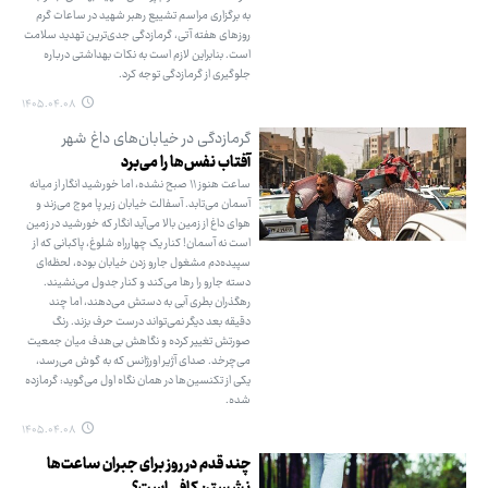
به برگزاری مراسم تشییع رهبر شهید در ساعات گرم
روزهای هفته آتی، گرمازدگی جدی‌ترین تهدید سلامت
است. بنابراین لازم است به نکات بهداشتی درباره
جلوگیری از گرمازدگی توجه کرد.
۱۴۰۵.۰۴.۰۸
گرمازدگی در خیابان‌های داغ شهر
آفتاب نفس‌ها را می‌برد
ساعت هنوز ۱۱ صبح نشده، اما خورشید انگار از میانه
آسمان می‌تابد. آسفالت خیابان زیر پا موج می‌زند و
هوای داغ از زمین بالا می‌آید انگار که خورشید در زمین
است نه آسمان! کنار یک چهارراه شلوغ، پاکبانی که از
سپیده‌دم مشغول جارو زدن خیابان بوده، لحظه‌ای
دسته جارو را رها می‌کند و کنار جدول می‌نشیند.
رهگذران بطری آبی به دستش می‌دهند، اما چند
دقیقه بعد دیگر نمی‌تواند درست حرف بزند. رنگ
صورتش تغییر کرده و نگاهش بی‌هدف میان جمعیت
می‌چرخد. صدای آژیر اورژانس که به گوش می‌رسد،
یکی از تکنسین‌ها در همان نگاه اول می‌گوید: گرمازده
شده.
۱۴۰۵.۰۴.۰۸
چند قدم در روز برای جبران ساعت‌ها