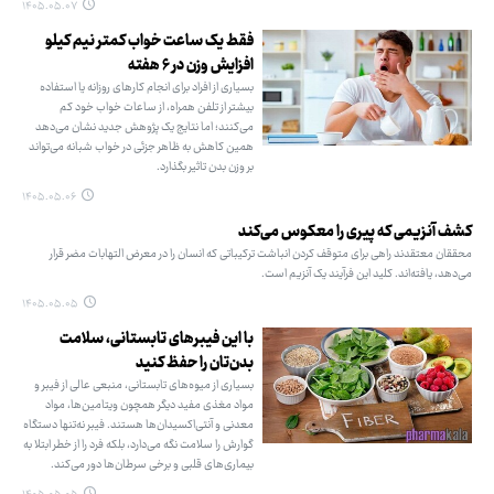
۱۴۰۵.۰۵.۰۷
فقط یک ساعت خواب کمتر نیم کیلو
افزایش وزن در ۶ هفته
بسیاری از افراد برای انجام کارهای روزانه یا استفاده
بیشتر از تلفن همراه، از ساعات خواب خود کم
می‌کنند؛ اما نتایج یک پژوهش جدید نشان می‌دهد
همین کاهش به ظاهر جزئی در خواب شبانه می‌تواند
بر وزن بدن تاثیر بگذارد.
۱۴۰۵.۰۵.۰۶
کشف آنزیمی که پیری را معکوس می‌کند
محققان معتقدند راهی برای متوقف کردن انباشت ترکیباتی که انسان را در معرض التهابات مضر قرار
می‌دهد، یافته‌اند. کلید این فرآیند یک آنزیم است.
۱۴۰۵.۰۵.۰۵
با این فیبرهای تابستانی، سلامت
بدن‌تان را حفظ کنید
بسیاری از میوه‌های تابستانی، منبعی عالی از فیبر و
مواد مغذی مفید دیگر همچون ویتامین‌ها، مواد
معدنی و آنتی‌اکسیدان‌ها هستند. فیبر نه‌تنها دستگاه
گوارش را سلامت نگه‌ می‌دارد، بلکه فرد را از خطر ابتلا به
بیماری‌های قلبی و برخی سرطان‌ها دور می‌کند.