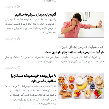
پیشگیری کرد.
۱۴۰۵.۰۵.۱۱
آنچه باید درباره سرگیجه بدانیم
یک جراح مغز و اعصاب، با اشاره به اینکه سرگیجه یکی
از شایع‌ترین علل مراجعه افراد به مراکز درمانی است، در
خصوص علل و راه‌های تشخیص و درمان این عارضه،
توضیحاتی داد.
۱۴۰۵.۰۵.۱۱
اعلام شرایط عمومی اهدای خون
هر فرد سالم می‌تواند سالانه چهار بار خون بدهد
معاون فنی اداره کل انتقال خون استان تهران با عنوان این مطلب که هر فرد سالم می‌تواند سالانه چهار بار
خون اهدا کند، بر غربالگری دقیق برای تضمین سلامت خون‌های اهدایی تاکید کرد.
۱۴۰۵.۰۵.۱۰
۹ میان‌وعده خوشمزه که قلب‌تان را
سالم‌تر نگه می‌دارد
انتخاب میان‌وعده‌های سالم می‌تواند گامی ساده اما
موثر برای حفظ سلامت قلب و کاهش التهاب بدن
باشد؛ خوراکی‌های سرشار از فیبر، آنتی‌اکسیدان و
چربی‌های مفید، گزینه‌های بهتری برای میان
وعده‌های روزانه هستند.