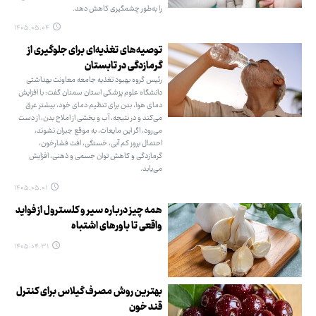
را به‌طور چشمگیری کاهش دهد.
۱۴۰۵.۰۵.۰۴
توصیه‌های تغذیه‌ای برای جلوگیری از
گرمازدگی در تابستان
رئیس گروه بهبود تغذیه جامعه معاونت بهداشتی
دانشگاه علوم پزشکی استان سمنان گفت: با افزایش
دمای هوا، بدن برای تنظیم دمای خود، بیشتر عرق
می‌کند و در نتیجه، آب و بخشی از املاح بدن، از دست
می‌رود، اگر این مایعات، به موقع جبران نشوند،
احتمال بروز کم آبی، خستگی، افت فشارخون،
گرمازدگی و کاهش توان جسمی و ذهنی، افزایش
می‌یابد.
۱۴۰۵.۰۵.۰۱
همه چیز درباره سیر و کلسترول از فواید
واقعی تا باورهای اشتباه
۱۴۰۵.۰۴.۳۱
بهترین روش مصرف گیلاس برای کنترل
قند خون