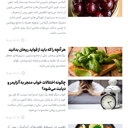
گیلاس میوه‌ای شیرین اما نسبتا دوستدار قند خون
است. فیبر، آنتی‌اکسیدان‌ها و شاخص گلیسمی پایین
آن باعث می‌شود افزایش قند خون پس از مصرف،
نسبت به بسیاری از خوراکی‌های شیرین کمتر باشد.
مصرف متعادل گیلاس، به‌ویژه همراه با منابع پروتئین
یا چربی سالم، می‌تواند بخشی از یک رژیم غذایی
مناسب باشد.
۱۴۰۵.۰۴.۳۱
هر آنچه را که باید از فواید ریحان بدانید
برگ‌های ریحان، یکی از محبوب‌ترین سبزی‌های معطر
است که علاوه ‌بر طعم و رایحه دلپذیرشان، فواید
متعددی برای بدن دارند.
۱۴۰۵.۰۴.۳۰
چگونه اختلالات خواب منجر به آلزایمر و
دیابت می‌شود؟
خواب دیگر فقط یک دوره استراحت نیست که فرد روز
خود را با آن به پایان می‌رساند، بلکه اکنون در کنار
تغذیه و فعالیت بدنی، یکی از مهمترین ارکان سلامت
جسمی و روانی محسوب می‌شود.
۱۴۰۵.۰۴.۲۹
تغییر در نسخه تغذیه‌ای ایرانیان پس از