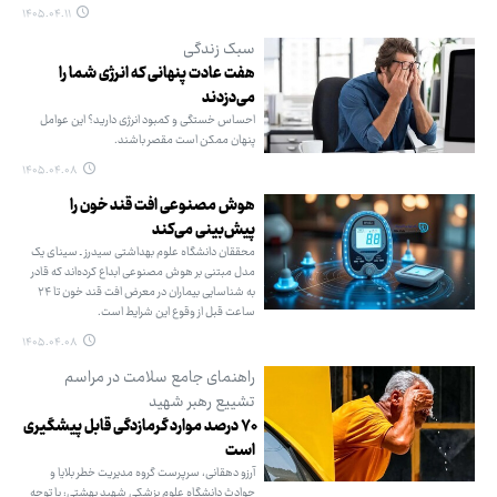
۱۴۰۵.۰۴.۱۱
سبک زندگی
هفت عادت پنهانی که انرژی شما را
می‌دزدند
احساس خستگی و کمبود انرژی دارید؟ این عوامل
پنهان ممکن است مقصر باشند.
۱۴۰۵.۰۴.۰۸
هوش مصنوعی افت قند خون را
پیش‌بینی می‌کند
محققان دانشگاه علوم بهداشتی سیدرز ـ سینای یک
مدل مبتنی بر هوش مصنوعی ابداع کرده‌اند که قادر
به شناسایی بیماران در معرض افت قند خون تا ۲۴
ساعت قبل از وقوع این شرایط است.
۱۴۰۵.۰۴.۰۸
راهنمای جامع سلامت در مراسم
تشییع رهبر شهید
۷۰ درصد موارد گرمازدگی قابل پیشگیری
است
آرزو دهقانی، سرپرست گروه مدیریت خطر بلایا و
حوادث دانشگاه علوم پزشکی شهید بهشتی: با توجه