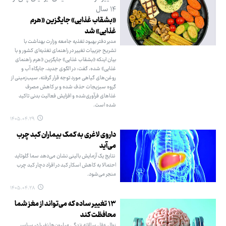
۱۴ سال
«بشقاب غذایی» جایگزین «هرم
غذایی» شد
مدیر دفتر بهبود تغذیه جامعه وزارت بهداشت با
تشریح جزییات تغییر در راهنمای تغذیه‌ای کشور و با
بیان اینکه «بشقاب غذایی» جایگزین «هرم راهنمای
غذایی» شده، گفت: در الگوی جدید، جایگاه آب و
روغن‌های گیاهی مورد توجه قرار گرفته، سیب‌زمینی از
گروه سبزیجات حذف شده و بر کاهش مصرف
غذاهای فرآوری‌شده و افزایش فعالیت بدنی تاکید
شده است.
۱۴۰۵.۰۴.۲۹
داروی لاغری به کمک بیماران کبد چرب
می‌آید
نتایج یک آزمایش بالینی نشان می‌دهد سما گلوتاید
احتمالا به کاهش اسکار کبد در افراد دچار کبد چرب
منجر می‌شود.
۱۴۰۵.۰۴.۲۸
۱۳ تغییر ساده که می‌تواند از مغز شما
محافظت کند
زوال عقل سالانه زندگی میلیون‌ها نفر را در سراسر