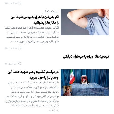
۱۴۰۵.۰۴.۲۰
سبک زندگی
اگر بدن‌تان با عرق بدبو می‌شود، این
راهکارها را بخوانید
افزایش تعریق همیشه به گرمای هوا مربوط نمی‌شود.
فعالیت بدنی، اضطراب، هیجان، مصرف غذاهای تند،
نوشیدنی‌های کافئین‌دار، اضافه وزن و مصرف بعضی
داروها از مهم‌ترین عوامل افزایش تعریق هستند.
۱۴۰۵.۰۴.۱۷
توصیه‌های ویژه به بیماران دیابتی
۱۴۰۵.۰۴.۱۴
در مراسم تشییع رهبر شهید حتما این
وسایل را با خود ببرید
با توجه به گرمای هوا و حضور گسترده مردم در آیین
وداع و تشییع رهبر شهید، متخصصان سلامت بر
رعایت چند توصیه ساده اما مهم تاکید کرده‌اند.
نوشیدن آب کافی، پیشگیری از گرمازدگی، محافظت در
برابر آفتاب و همراه داشتن وسایل ضروری، از مهم‌ترین
نکاتی است که می‌تواند سلامت شرکت‌کنندگان را
حفظ کند.