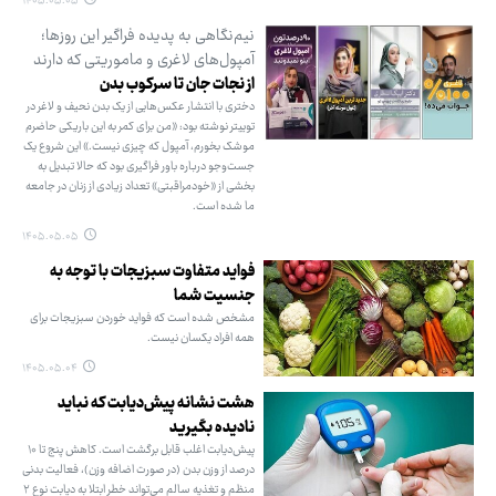
۱۴۰۵.۰۵.۰۵
نیم‌نگاهی به پدیده فراگیر این روزها؛
آمپول‌های لاغری و ماموریتی که دارند
از نجات جان تا سرکوب بدن
دختری با انتشار عکس‌هایی از یک بدن نحیف و لاغر در
توییتر نوشته بود: «من برای کمر به این باریکی حاضرم
موشک بخورم، آمپول که چیزی نیست.» این شروع یک
جست‌وجو درباره باور فراگیری بود که حالا تبدیل به
بخشی از «خودمراقبتی» تعداد زیادی از زنان در جامعه
ما شده است.
۱۴۰۵.۰۵.۰۵
فواید متفاوت سبزیجات با توجه به
جنسیت شما
مشخص شده است که فواید خوردن سبزیجات برای
همه افراد یکسان نیست.
۱۴۰۵.۰۵.۰۴
هشت نشانه پیش‌دیابت که نباید
نادیده بگیرید
پیش‌دیابت اغلب قابل برگشت است. کاهش پنج تا ۱۰
درصد از وزن بدن (در صورت اضافه ‌وزن)، فعالیت بدنی
منظم و تغذیه سالم می‌تواند خطر ابتلا به دیابت نوع ۲