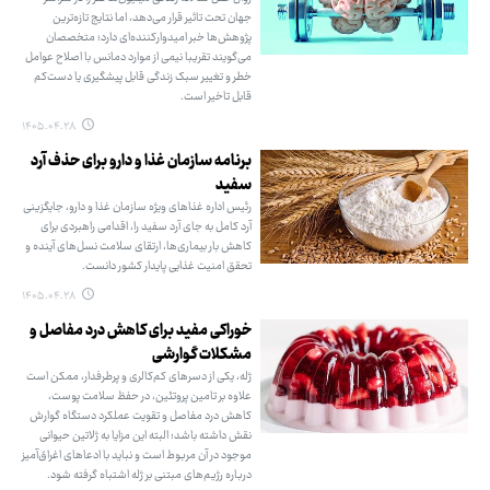
جهان تحت تاثیر قرار می‌دهد، اما نتایج تازه‌ترین
پژوهش‌ها خبر امیدوارکننده‌ای دارد؛ متخصصان
می‌گویند تقریبا نیمی از موارد دمانس با اصلاح عوامل
خطر و تغییر سبک زندگی قابل پیشگیری یا دست‌کم
قابل تاخیر است.
۱۴۰۵.۰۴.۲۸
برنامه سازمان غذا و دارو برای حذف آرد
سفید
رئیس اداره غذاهای ویژه سازمان غذا و دارو، جایگزینی
آرد کامل به جای آرد سفید را، اقدامی راهبردی برای
کاهش بار بیماری‌ها، ارتقای سلامت نسل‌های آینده و
تحقق امنیت غذایی پایدار کشور دانست.
۱۴۰۵.۰۴.۲۸
خوراکی مفید برای کاهش درد مفاصل و
مشکلات گوارشی
ژله، یکی از دسرهای کم‌کالری و پرطرفدار، ممکن است
علاوه بر تامین پروتئین، در حفظ سلامت پوست،
کاهش درد مفاصل و تقویت عملکرد دستگاه گوارش
نقش داشته باشد؛ البته این مزایا به ژلاتین حیوانی
موجود در آن مربوط است و نباید با ادعاهای اغراق‌آمیز
درباره رژیم‌های مبتنی بر ژله اشتباه گرفته شود.