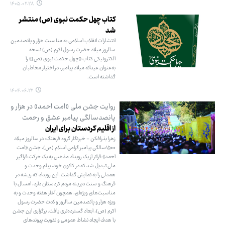
۱۴۰۵.۰۲.۲۸
کتاب چهل حکمت نبوی (ص) منتشر
شد
انتشارات انقلاب اسلامی به مناسبت هزار و پانصدمین
سالروز میلاد حضرت رسول اکرم (ص) نسخه
الکترونیکی کتاب «چهل حکمت نبوی (ص)» را
به‌عنوان عیدانه میلاد پیامبر، در اختیار مخاطبان
گذاشته است.
۱۴۰۴.۰۶.۲۲
روایت جشن ملی «امت احمد» در هزار و
پانصدسالگی پیامبر عشق و رحمت
از اقلیم کردستان برای ایران
زهرا بذرافکن - خبرنگار گروه فرهنگ: در سالروز میلاد
۱۵۰۰سالگی پیامبر گرامی اسلام (ص)، جشن «امت
احمد» فراتر از یک رویداد مذهبی به یک حرکت فراگیر
ملی تبدیل شد که در کانون خود، پیام وحدت و
همدلی را به نمایش گذاشت. این رویداد که ریشه در
فرهنگ و سنت دیرینه مردم کردستان دارد، امسال با
مناسبت‌های ویژه‌ای، همچون آغاز هفته وحدت و به
ویژه هزار و پانصدمین سالروز ولادت حضرت رسول
اکرم (ص)، ابعاد گسترده‌تری یافت. برگزاری این جشن
با هدف ایجاد نشاط عمومی و تقویت پیوندهای