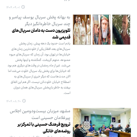
۱۴۰۴.۰۹.۰۱
به بهانه پخش سریال یوسف پیامبر و
چند سریال خاطره‌انگیز دیگر
تلویزیون دست به دامان سریال‌های
قدیمی شد
یادم است حدود یک دهه پیش، زمان پخش
سریال‌های بعد افطار یکی از خلوت‌ترین زمان‌های
خیابان‌ها در تهران بود، آن زمان که سریال‌های میوه
ممنوعه، متهم گریخت، گمگشته و اینها پخش
می‌شد، غیر از ماه رمضان در وقت‌های دیگری هم بود
که خیابان‌ها برای پخش یک سریال خلوت می‌شد اما
الان مدت‌هاست که دیگر خبری از سریال‌های به
اصطلاح خیابان خلوت‌کن نیست،‌ اگر هم این اتفاق
بیفتد به خاطر بازپخش سریال‌های همان دوران
است.
۱۴۰۴.۰۸.۲۰
مشهد میزبان بیست‌ودومین اجلاس
پیرغلامان حسینی است
ترویج فرهنگ حسینی با تمرکز بر
روضه‌های خانگی