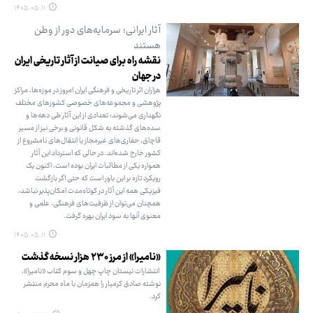
۱۴۰۵.۰۵.۱۱
آثار ایرانی؛ سرمایه‌های دور از وطن
هستند
نقشه راه برای صیانت از آثار تاریخی ایران
در جهان
هزاران اثر تاریخی و فرهنگی ایران امروز در موزه‌ها، مراکز
پژوهشی و مجموعه‌های خصوصی کشورهای مختلف
نگهداری می‌شوند؛ تعدادی از این آثار طی دهه‌ها و
سده‌های گذشته به شکل قانونی و برخی نیز از مسیر
قاچاق، حفاری‌های غیرمجاز یا انتقال‌های نامشروع از
کشور خارج شده‌اند. در حالی که استرداد این آثار
همواره یکی از مطالبات ایران بوده است، اکنون یک
رویکرد تازه بر این باور است که حتی اگر بازگشت
فیزیکی همه این آثار در کوتاه‌مدت امکان‌پذیر نباشد،
همچنان می‌توان از ظرفیت‌های فرهنگی، علمی و
معنوی آنها به سود ایران بهره گرفت.
۱۴۰۵.۰۵.۱۱
«نامیرا» از مرز ۲۳۰ هزار نسخه گذشت
انتشارات نیستان چاپ چهل و سوم کتاب «نامیرا»،
نوشته صادق کرمیار را همزمان با ماه محرم منتشر
کرد.