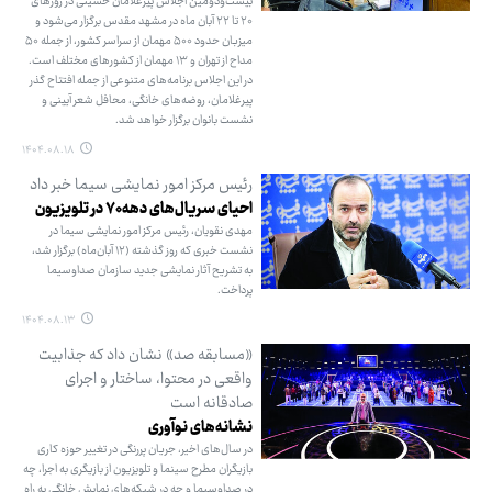
بیست‌ودومین اجلاس پیرغلامان حسینی در روزهای
۲۰ تا ۲۲ آبان ماه در مشهد مقدس برگزار می‌شود و
میزبان حدود ۵۰۰ مهمان از سراسر کشور، از جمله ۵۰
مداح از تهران و ۱۳ مهمان از کشورهای مختلف است.
در این اجلاس برنامه‌های متنوعی از جمله افتتاح گذر
پیرغلامان، روضه‌های خانگی، محافل شعر آیینی و
نشست بانوان برگزار خواهد شد.
۱۴۰۴.۰۸.۱۸
رئیس مرکز امور نمایشی سیما خبر داد
احیای سریال‌های دهه ۷۰ در تلویزیون
مهدی نقویان، رئیس مرکز امور نمایشی سیما در
نشست خبری که روز گذشته (۱۲ آبان‌ماه) برگزار شد،
به تشریح آثار نمایشی جدید سازمان صداوسیما
پرداخت.
۱۴۰۴.۰۸.۱۳
«مسابقه صد» نشان داد که جذابیت
واقعی در محتوا، ساختار و اجرای
صادقانه است
نشانه‌های نوآوری
در سال‌های اخیر، جریان پررنگی در تغییر حوزه کاری
بازیگران مطرح سینما و تلویزیون از بازیگری به اجرا، چه
در صداوسیما و چه در شبکه‌های نمایش خانگی به راه