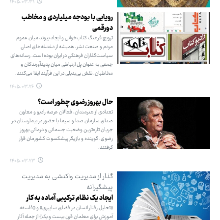
۱۴۰۵.۰۳.۳۱
رویایی با بودجه میلیاردی و مخاطب
دورقمی
ترویج فرهنگ کتاب‌خوانی و ایجاد پیوند میان عموم
مردم و صنعت نشر، همیشه از دغدغه‌های اصلی
سیاست‌گذاران فرهنگی در ایران بوده است. رسانه‌های
جمعی به عنوان پل ارتباطی میان پدیدآورندگان و
مخاطبان، نقش بی‌بدیلی در این فرآیند ایفا می‌کنند.
۱۴۰۵.۰۳.۲۶
حال بهروز رضوی چطور است؟
تعدادی از هنرمندان، فعالان عرصه رادیو و معاون
صدای سازمان صدا و سیما با حضور در بیمارستان در
جریان تازه‌ترین وضعیت جسمانی و درمانی بهروز
رضوی، گوینده و بازیگر پیشکسوت کشورمان قرار
گرفتند.
۱۴۰۵.۰۳.۲۳
گذار از مدیریت واکنشی به مدیریت
پیشگیرانه
ایجاد یک نظام ترکیبی آماده به کار
«تحلیل رفتار انسان در فضای سایبری» و «فلسفه
آموزش برای معلمان قرن بیست و یک» از جمله آثار