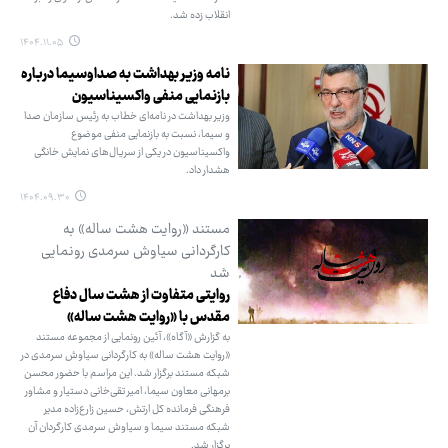
انقلاب زده شد.
۱۴۰۴.۱۱.۰۵
نامه وزیر بهداشت به صداوسیما درباره
بازنمایی منفی واکسیناسیون
وزیر بهداشت در نامه‌ای خطاب به رئیس سازمان صدا
و سیما، نسبت به بازنمایی منفی موضوع
واکسیناسیون در یکی از سریال‌های نمایش خانگی
هشدار داد.
۱۴۰۴.۰۹.۳۰
مستند «روایت هشت ساله» به
کارگردانی سیاوش سرمدی رونمایی
شد
روایتی متفاوت از هشت سال دفاع
مقدس با «روایت هشت ساله»
به گزارش «آگاه»، آئین رونمایی از مجموعه مستند
«روایت هشت ساله» به کارگردانی سیاوش سرمدی در
شبکه مستند برگزار شد. این مراسم با حضور محسن
برمهانی معاون سیما، امیر تقی‌خانی دستیار و مشاور
فرهنگی فرمانده کل ارتش، حسین زارع‌زاده مدیر
شبکه مستند سیما و سیاوش سرمدی کارگردان آن
برگزار شد.