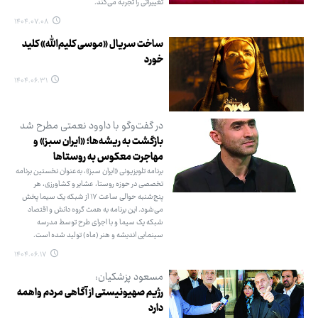
تغییراتی را تجربه می‌کند.
۱۴۰۴.۰۷.۰۸
ساخت سریال «موسی کلیم‌الله» کلید
خورد
۱۴۰۴.۰۶.۳۱
در گفت‌وگو با داوود نعمتی مطرح شد
بازگشت به ریشه‌ها؛ «ایران سبز» و
مهاجرت معکوس به روستاها
برنامه تلویزیونی «ایران سبز»، به‌عنوان نخستین برنامه
تخصصی در حوزه روستا، عشایر و کشاورزی، هر
پنج‌شنبه حوالی ساعت ۱۷ از شبکه یک سیما پخش
می‌شود. این برنامه به همت گروه دانش و اقتصاد
شبکه یک سیما و با اجرای طرح توسط مدرسه
سینمایی اندیشه و هنر (ماه) تولید شده است.
۱۴۰۴.۰۶.۱۷
مسعود پزشکیان:
رژیم صهیونیستی از آگاهی مردم واهمه
دارد