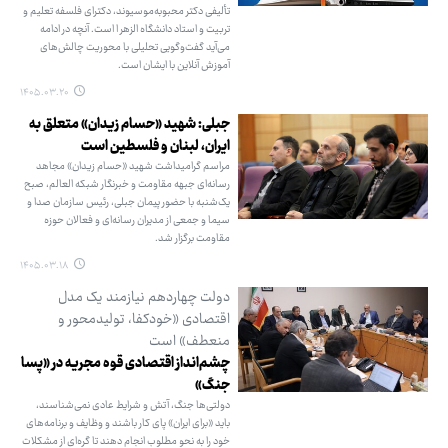
تألیفی دکتر محبوبه‌موسیوند، دکترای فلسفه تعلیم و
تربیت و استاد دانشگاه الزهر ا است. آنچه در ادامه
می‌آید گفت‌وگویی تحلیلی با محوریت چالش‌های
آموزش آنلاین با ایشان است.
۱۴۰۵.۰۳.۲۰
جبلی: شهید «حسام زیدان» متعلق به
ایران، لبنان و فلسطین است
مراسم گرامیداشت شهید «حسام زیدان» مجاهد
رسانه‌ای جبهه مقاومت و خبرنگار شبکه العالم، صبح
یک‌شنبه با حضور پیمان جبلی، رئیس سازمان صدا و
سیما و جمعی از مدیران رسانه‌ای و فعالان حوزه
مقاومت برگزار شد.
۱۴۰۵.۰۳.۱۸
دولت چهاردهم نیازمند یک مدل
اقتصادی «خودکفا، تولیدمحور و
منعطف» است
چشم‌انداز اقتصادی قوه مجریه در «پسا
جنگ»
دولتی‌ها جنگ، آتش و شرایط عادی نمی‌شناسند،
باید «برای ایران» پای کار باشند و وظایف و برنامه‌های
خود را به نحو مطلوب انجام دهند تا گره‌ای از مشکلات