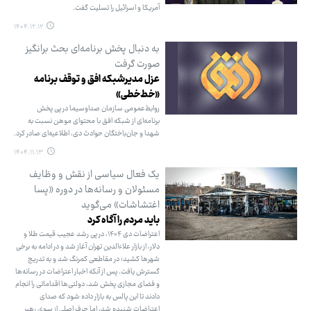
آمریکا و اسرائیل را تسلیت گفت.
۱۴۰۴.۱۲.۱۲
به دنبال پخش برنامه‌ای بحث برانگیز
صورت گرفت
عزل مدیرشبکه افق و توقف برنامه
«خط‌خطی»
روابط‌عمومی سازمان صداوسیما در پی پخش
برنامه‌ای از شبکه افق با محتوای موهن نسبت به
شهدا و جان‌باختگان حوادث دی، اطلاعیه‌ای صادر کرد.
۱۴۰۴.۱۱.۱۳
یک فعال سیاسی از نقش و وظایف
مسئولان و رسانه‌ها در دوره «پسا
اغتشاشات» می‌گوید
باید مردم را آگاه کرد
اعتراضات دی ۱۴۰۴، در پی رشد عجیب قیمت طلا و
دلار، از بازار علاءالدین تهران آغاز شد و در ادامه به برخی
شهرها کشید؛ در مقاطعی کمرنگ شد و به تدریج
گسترش یافت. پس از آنکه اخبار اعتراضات در رسانه‌ها
و فضای مجازی پخش شد، دولتی‌ها اقداماتی را انجام
دادند تا این پالس به بازار داده شود که صدای
اعتراضات شنیده شد، اما حرف اصلی از سوی رهبر