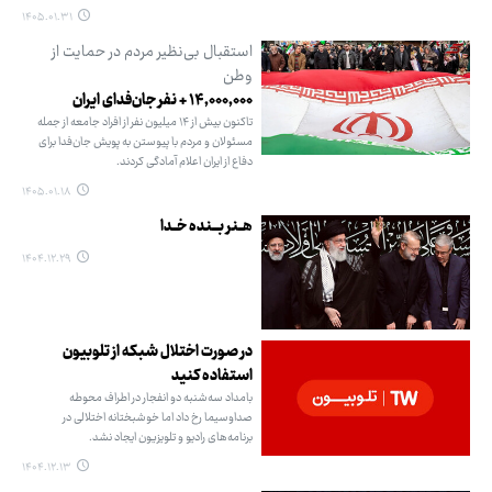
۱۴۰۵.۰۱.۳۱
استقبال بی‌نظیر مردم در حمایت از
وطن
۱۴,۰۰۰,۰۰۰ + نفر جان‌فدای ایران
تاکنون بیش از ۱۴ میلیون نفر از افراد جامعه از جمله
مسئولان و مردم با پیوستن به پویش جان‌فدا برای
دفاع از ایران اعلام آمادگی کردند.
۱۴۰۵.۰۱.۱۸
هــنر بـــنده خــدا
۱۴۰۴.۱۲.۲۹
در صورت اختلال شبکه از تلوبیون
استفاده کنید
بامداد سه‌شنبه دو انفجار در اطراف محوطه
صداوسیما رخ داد اما خوشبختانه اختلالی در
برنامه‌های رادیو و تلویزیون ایجاد نشد.
۱۴۰۴.۱۲.۱۳