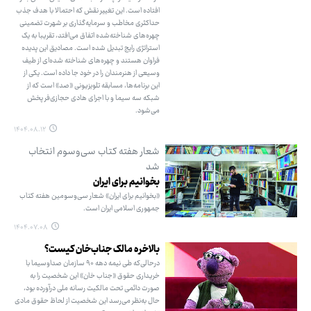
افتاده است. این تغییر نقش که احتمالا با هدف جذب
حداکثری مخاطب و سرمایه‌گذاری بر شهرت تضمینی
چهره‌های شناخته‌شده اتفاق می‌افتد، تقریبا به یک
استراتژی رایج تبدیل شده است. مصادیق این پدیده
فراوان هستند و چهره‌های شناخته شده‌ای از طیف
وسیعی از هنرمندان را در خود جا داده است. یکی از
این برنامه‌ها، مسابقه تلویزیونی «صد» است که از
شبکه سه سیما و با اجرای هادی حجازی‌فر پخش
می‌شود.
۱۴۰۴.۰۸.۱۲
شعار هفته کتاب سی‌وسوم انتخاب
شد
بخوانیم برای ایران
«بخوانیم برای ایران» شعار سی‌وسومین هفته کتاب
جمهوری اسلامی ایران است.
۱۴۰۴.۰۷.۰۸
بالاخره مالک جناب‌خان کیست؟
درحالی‌که طی نیمه دهه ۹۰ سازمان صداوسیما با
خریداری حقوق «جناب خان» این شخصیت را به
صورت دائمی تحت مالکیت رسانه ملی درآورده بود،
حال به‌نظر می‌رسد این شخصیت از لحاظ حقوق مادی