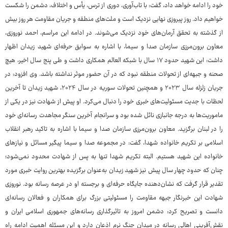
خود را ادامه خواهد داد، گفت: با تاب‌آوری، دوری از ترس، یأس و اختلاف، دشمن را شکست
خواهیم داد. روز پیروزی نهایی نزدیک است و ملت‌های منطقه و جریان مقاومت هر روز بیش
از گذشته به تحقق آرمان‌های خود نزدیک می‌شوند. در ادامه این مراسم، احمد نوروزی،
معاون برون‌مرزی سازمان صدا و سیما، با اشاره به سوابق حرفه‌ای شهید زیدان اظهار
داشت: این شهید حدود ۱۷ سال با شبکه العالم همکاری داشت و طی پنج سال اخیر، هیچ
صحنه و جبهه‌ای از تحولات منطقه نبود که در آن حضور موثر نداشته باشد. وی افزود: در
جریان زلزله سال ۲۰۲۳ و همچنین تحولات سوریه در سال ۲۰۲۴، شهید زیدان تا آخرین
لحظات با جدیت مسئولیت‌های خبری خود را دنبال می‌کرد. او پیش از شهادت نیز در یکی از
ماموریت‌ها به درجه جانبازی نائل شده بود و سرانجام آخرین سنگر مجاهدت رسانه‌ای خود
را در لبنان برگزید. معاون برون‌مرزی سازمان صدا و سیما با اشاره به تاکید رهبر انقلاب
اسلامی بر تکریم خانواده شهدا، گفت: در مجموعه صدا و سیما پیگیر مسائل و نیازهای
خانواده این شهید هستیم. البته تکریم شهدا تنها به پس از شهادت محدود نمی‌شود؛
چنان‌ که حدود چهار سال پیش نیز شهید زیدان به‌عنوان برگزیده بهترین روایت خبری مورد
تقدیر قرار گرفت که نشان‌دهنده جایگاه حرفه‌ای و برجسته او در عرصه رسانه بود. نوروزی
شهادت این خبرنگار جبهه مقاومت را مسئولیتی بزرگ برای همکاران و فعالان رسانه‌ای
دانست و تصریح کرد: دشمن امروز به تاثیرگذاری رسانه‌های جمهوری اسلامی ایران و
نقش‌آفرینی اهالی رسانه در میدان جنگ نرم اذعان دارد و این مسئله اهمیت ادامه راه