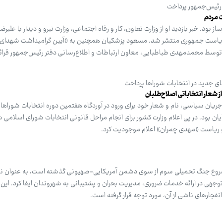
 رئیس‌جمهور پرداخت
 مردم
د. خبر بازدید او از وزارت تعاون، کار و رفاه اجتماعی، وزارت نیرو و دیدار با علیرضا 
انی ریاست جمهوری منتشر شد. مسعود پزشکیان همچنین به «آیین گرامیداشت شهدا
توسط محمدمهدی طباطبایی، معاون ارتباطات و اطلاع‌رسانی دفتر رئیس‌جمهور قرا
های جدید در انتخابات شوراها پرداخت
 شعار انتخاباتی اصلاح‌طلبان
ریان سیاسی، نام و شعار خود برای ورود در آوردگاه هفتمین دوره انتخابات شوراها ر
ایان بود. در پی اعلام وزارت کشور برای انجام مراحل قانونی انتخابات شورای اسلامی 
و ریاست «مهدی چمران» اعلام موجودیت کرد.
 شروع جنگ تحمیلی سوم از سوی دشمن آمریکایی-صهیونی گذشته است، به عنوان نه
ی در ارائه خدمات ضروری، مدیریت بحران و پشتیبانی به شهروندان ایفا کرد. این 
فجارهای ناشی از آن، مورد توجه قرار گرفته است.