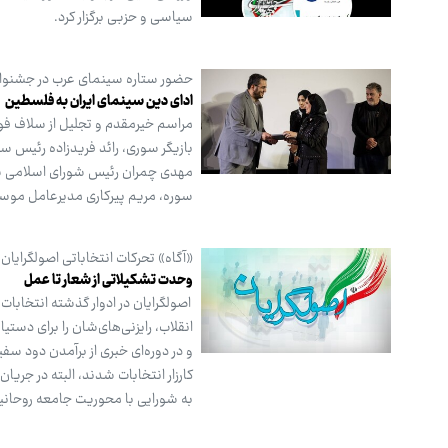
سیاسی و حزبی برگزار کرد.
حضور ستاره سینمای عرب در جشنوار
ادای دین سینمای ایران به فلسطین
بازیگر سوری، رائد فریدزاده رئیس س
مهدی چمران رئیس شورای اسلامی شه
سوره، مریم پیرکاری مدیرعامل موسسه تصویر شه
«آگاه» تحرکات انتخاباتی اصولگرایان 
وحدت تشکیلاتی از شعار تا عمل
اصولگرایان در ادوار گذشته انتخابا
انقلاب، رایزنی‌های‌شان را برای دست
کارزار انتخابات شدند، البته در جریان
به شورایی با محوریت جامعه روحانیت