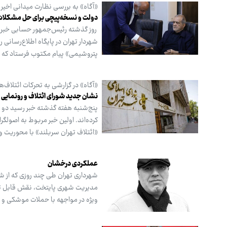
«آگاه» به بررسی نظارت میدانی اخیر
دولت و نسخه‌پیچی برای حل مشکلات
روز گذشته رئیس‌جمهور حسابی خبرساز بو
شهردار تهران در پایگاه اطلاع‌رس
پتروشیمی» پیام مکتوب فرستاد که 
«آگاه» در گزارشی به تحرکات ائتلاف‌
نشان جدید شورای ائتلاف و رونمایی از
پنج‌شنبه هفته گذشته خبر رسید دو ج
کرده‌اند. اولین خبر مربوط به اصولگر
«ائتلاف تهران سربلند» با محوریت 
عملکردی درخشان
شهرداری تهران طی چند روزی که از
مدیریت شهری پایتخت، نقش قابل توجه
ویژه در مواجهه با حملات موشکی و ان