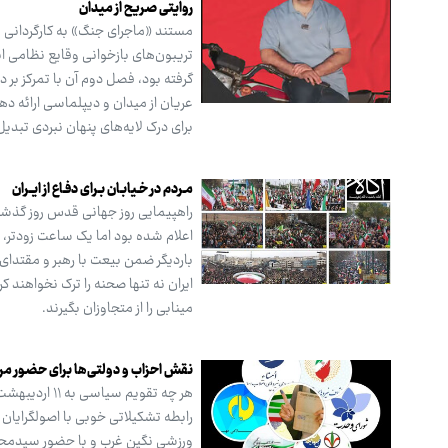
روایتی صریح از میدان
عریان از میدان و دیپلماسی ارائه د
برای درک لایه‌های پنهان نبردی تبد
مـردم در خـیابـان بـرای دفـاع از ایــران
اعلام شده بود اما یک ساعت زودتر، 
باردیگر ضمن بیعت با رهبر و مقتدای 
ایران نه تنها صحنه را ترک نخواهند 
مینابی را از متجاوزان بگیرند.
نقش احزاب و دولتی‌ها برای حضور مرد
هر چه تقویم
رابطه تشکیلاتی خوبی با اصولگرایا
ورزشی نگین غرب و با حضور سیدمحم