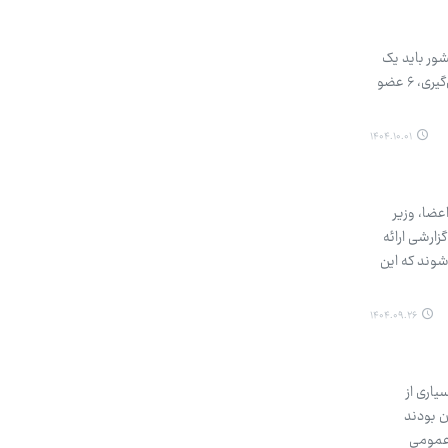
رت کشور باید یک
هیات اجرایی مرکزی با حضور هفت عضو حقوقی و ۶ عضو معتمد مردمی تشکیل دهد. براین اساس، روز گذشته پس از رأی‌گیری، ۶ عضو
۱۴۰۴.۱۰.۰۱
عضا، وزیر
ارشی ارائه
شوند که این
۱۴۰۴.۰۹.۲۶
یاری از
ن بودند
 عمومی