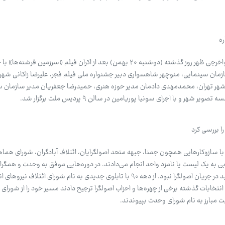
ه
مراسم خیرمقدم و تجلیل از سلاف فواخرجی ظهر روز گذشته (دوشنبه ۲۰ بهمن) بعد از اکران فیلم «سرزمین فر
ازمان سینمایی، منوچهر شاهسواری دبیر جشنواره ملی فیلم فجر، علیرضا زاکانی شهردا
ر تهران، محمدمهدی دادمان مدیر حوزه هنری، حمیدرضا جعفریان مدیر سازمان 
ر و با اجرای سونیا پوریامین در سالن ۹ پردیس ملت برگزار شد.
را بررسی کرد
ت با سازوکارهایی همچون جمنا، جبهه متحد اصولگرایان، ائتلاف آبادگران، شورای هما
یابی به یک لیست یا نامزد واحد انجام می‌دادند. در دوره‌هایی موفق به وحدت و همگر
و در دوره‌ای خبری از برآمدن دود سفید در جریان اصولگرا نبود. از دهه ۹۰ با تابلوی جدیدی به نام شورای ائتلاف
 انتخابات گذشته برخی از چهره‌ها و احزاب اصولگرا ترجیح دادند مسیر خود را از شورای 
 مبارز به نام شورای وحدت بپیوندند.