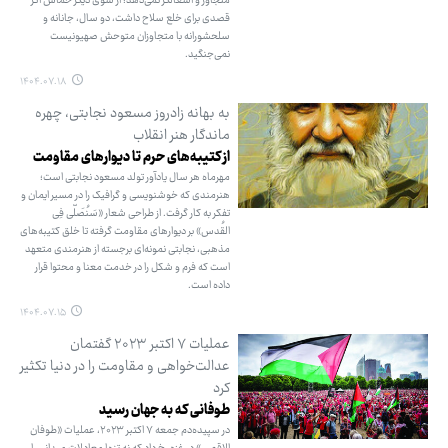
متجاوز و اشغالگر نمی‌دهد؛ از سوی دیگر حماس اگر
قصدی برای خلع سلاح داشت، دو سال، جانانه و
سلحشورانه با متجاوزان متوحش صهیونیست
نمی‌جنگید.
۱۴۰۴.۰۷.۱۸
به بهانه زادروز مسعود نجابتی، چهره
ماندگار هنر انقلاب
از کتیبه‌های حرم تا دیوارهای مقاومت
مهرماه هر سال یادآور تولد مسعود نجابتی است؛
هنرمندی که خوشنویسی و گرافیک را در مسیر ایمان و
تفکر به کار گرفت. از طراحی شعار «سَنُصَلّی فِی
القُدس» بر دیوارهای مقاومت گرفته تا خلق کتیبه‌های
مذهبی، نجابتی نمونه‌ای برجسته از هنرمندی متعهد
است که فرم و شکل را در خدمت معنا و محتوا قرار
داده است.
۱۴۰۴.۰۷.۱۵
عملیات ۷ اکتبر ۲۰۲۳ گفتمان
عدالت‌خواهی و مقاومت را در دنیا تکثیر
کرد
طوفانی که به جهان رسید
در سپیده‌دم جمعه ۷ اکتبر ۲۰۲۳، عملیات «طوفان