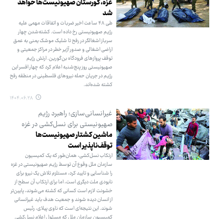
غزه، گورستان صهیونیست‌ها خواهد
شد
طی ۴۸ ساعت اخیر ضربات و اتفاقات مهمی علیه
رژیم صهیونیستی رخ داده است. کشته‌شدن چهار
سرباز اشغالگر در رفح تا شلیک موشک یمنی به عمق
اراضی اشغالی و صدور آژیر خطر در مراکز جمعیتی و
توقف پروازهای فرودگاه بن‌گورین. ارتش رژیم
صهیونیستی روز پنج‌شنبه اعلام کرد که چهار افسر این
رژیم در جریان حمله نیروهای فلسطینی در منطقه رفح
کشته شده‌اند.
۱۴۰۴.۰۶.۲۸
غیرانسانی‌سازی؛ راهبرد رژیم
صهیونیستی برای نسل‌کشی در غزه
ماشین کشتار صهیونیست‌ها
توقف‌ناپذیر است
ارتکاب نسل‌کشی، همان‌طور که یک کمیسیون
سازمان ملل وقوع آن توسط رژیم صهیونیستی در غزه
را شناسایی و تایید کرد، مستلزم تلاش یک نیرو برای
نابودی ملت دیگری است، اما برای ارتکاب آن سطح از
خشونت لازم است کسانی که کشته می‌شوند، پایین‌تر
از انسان دیده شوند و جمعیت هدف باید غیرانسانی
شوند. این نتیجه‌ای است که ناوی پیلای، رئیس
کمیسیون سازمان ملل که مسئول اعلام نسل‌کشی