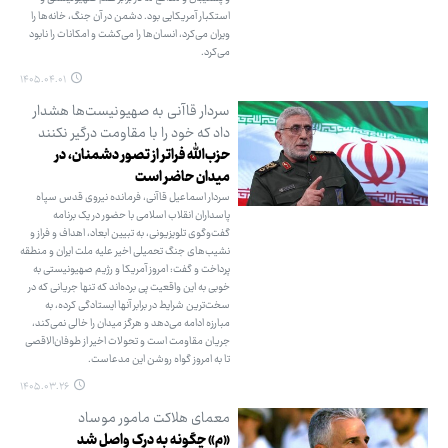
استکبار آمریکایی بود. دشمن در آن جنگ، خانه‌ها را
ویران می‌کرد، انسان‌ها را می‌کشت و امکانات را نابود
می‌کرد.
۱۴۰۵.۰۴.۰۱
سردار قاآنی به صهیونیست‌ها هشدار
داد که خود را با مقاومت درگیر نکنند
حزب‌الله فراتر از تصور دشمنان، در
میدان حاضر است
سردار اسماعیل قاآنی، فرمانده نیروی قدس سپاه
پاسداران انقلاب اسلامی با حضور در یک برنامه
گفت‌وگوی تلویزیونی، به تبیین ابعاد، اهداف و فراز و
نشیب‌های جنگ تحمیلی اخیر علیه ملت ایران و منطقه
پرداخت و گفت: امروز آمریکا و رژیم صهیونیستی به
خوبی به این واقعیت پی برده‌اند که تنها جریانی که در
سخت‌ترین شرایط در برابر آنها ایستادگی کرده، به
مبارزه ادامه می‌دهد و هرگز میدان را خالی نمی‌کند،
جریان مقاومت است و تحولات اخیر از طوفان‌الاقصی
تا به امروز گواه روشن این مدعاست.
۱۴۰۵.۰۳.۲۶
معمای هلاکت مامور موساد
«م» چگونه به درک واصل شد