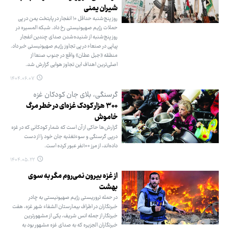
شیران یمنی
روز پنج‌شنبه حداقل ۱۰ انفجار در پایتخت یمن در پی
حملات رژیم صهیونیستی رخ داد. شبکه المسیره در
روز پنج‌شنبه از شنیده‌شدن صدای چندین انفجار
پیاپی در صنعاء در پی تجاوز رژیم صهیونیستی خبر داد.
منطقه «جبل عطان» واقع در جنوب صنعا از
اصلی‌ترین اهداف این تجاوز هوایی گزارش شد.
۱۴۰۴.۰۶.۰۷
گرسنگی، بلای جان کودکان غزه
۳۰۰ هزار کودک غزه‌ای در خطر مرگ
خاموش
گزارش‌ها حاکی از آن است که شمار کودکانی که در غزه
درپی گرسنگی و سوءتغذیه جان خود را از دست
داده‌اند، از مرز ۱۰۰نفر عبور کرده است.
۱۴۰۴.۰۵.۲۲
از غزه بیرون نمی‌روم مگر به سوی
بهشت
در حمله تروریستی رژیم صهیونیستی به چادر
خبرنگاران در اطراف بیمارستان الشفاء شهر غزه، هفت
خبرنگار از جمله انس شریف، یکی از مشهورترین
خبرنگاران الجزیره که به صدای غزه مشهور بود به