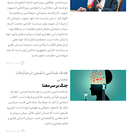
سیدعباس عراقچی، وزیر امور خارجه کشورمان صبح
دوشنبه طی سخنانی در کنفرانس بین‌المللی «سپهبد
شهید حاج قاسم سلیمانی؛ دیپلماسی و مقاومت»
اظهار کرد: در این نشست نه از خود شهید سلیمانی که
از میراث آن شهید برای سیاست خارجی صحبت کنیم؛
سردار سلیمانی معمار محور مقاومت در منطقه بود،
اما تاثیرات این معماری فراتر از سیاست‌های جاری خود
را نشان داده است، معتقدم تفکر او که خود تجلی
آرمان‌های انقلاب اسلامی است منبعث از بنیان نظری
و سیاست خارجی جمهوری اسلامی ایران است که باید
دیپلماسی مقاومت محور نامید.
۱۴۰۴.۱۰.۰۹
هدف شناسی دشمن در منازعات
تمدنی
جنگ بر سر معنا
هدف‌شناسی دشمن در هر منازعه‌ تمدنی، مقدمه
ضروری طراحی راهبرد دفاع و پیشرفت است. انقلاب
اسلامی از آغاز، نه صرفا یک جابه‌جایی قدرت سیاسی،
بلکه یک «تحول معرفتی و هویتی» بوده است؛ ازاین‌رو
طبیعی است که میدان اصلی تقابل، بیش و پیش از
آنکه نظامی یا اقتصادی باشد، میدان «مبانی فکری و
نظام معنایی» باشد.
۱۴۰۴.۰۹.۲۶