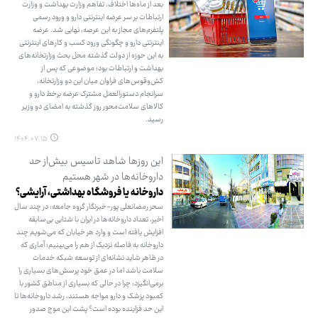
بعد از ماه‌ها اختلاف، تفاهم وزارت بهداشت و وزارت
ارتباطات بر سر عرضه اینترنتی دارو و ورود رسمی
پلتفرم‌های مجاز به این عرصه، نهایی شد. عرضه
اینترنتی دارو و چگونگی ورود کسب و کارهای اینترنتی
به این حوزه از دولت گذشته محل بحث وزارتخانه‌های
بهداشت و ارتباطات بود؛ موضوعی که پس از
کش‌وقوس‌های فراوان میان این دو وزارتخانه،
سرانجام دستورالعمل مشترک عرضه برخط دارو و
کالاهای سلامت‌محور روز گذشته به امضای دو وزیر
رسید.
۱۴۰۴.۰۷.۱۵
این روزها شاهد تاسیس بیش‌از حد
داروخانه‌ها در شهر هستیم
داروخانه یا فروشگاه بهداشتی، آرایشی؟
سحر رمضانعلی پور-خبرنگار گروه جامعه: در چند سال
اخیر، تعداد داروخانه‌ها در ایران با شتابی بی‌سابقه
افزایش یافته است و وارد هر خیابان که می‌شویم چند
داروخانه به فاصله نزدیک از هم را می‌بینیم؛ آماری که
در ظاهر شاید نشانه‌ای از توسعه شبکه خدمات
سلامت باشد اما در عمق خود پرسش‌های بسیاری را
برمی‌انگیزد: چرا در حالی که بسیاری از مناطق کشور با
کمبود پزشک و دارو مواجه هستند، رشد داروخانه‌ها تا
این حد فزاینده بوده است؟ پشت این موج صدور