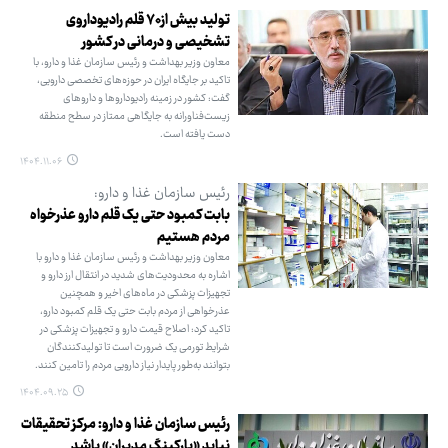
تولید بیش از ۷۰ قلم رادیوداروی
تشخیصی و درمانی در کشور
معاون وزیر بهداشت و رئیس سازمان غذا و دارو، با
تاکید بر جایگاه ایران در حوزه‌های تخصصی دارویی،
گفت: کشور در زمینه رادیوداروها و داروهای
زیست‌فناورانه به جایگاهی ممتاز در سطح منطقه
دست یافته است.
۱۴۰۴.۱۱.۰۶
رئیس سازمان غذا و دارو:
بابت کمبود حتی یک قلم دارو عذرخواه
مردم هستیم
معاون وزیر بهداشت و رئیس سازمان غذا و دارو با
اشاره به محدودیت‌های شدید در انتقال ارز دارو و
تجهیزات پزشکی در ماه‌های اخیر و همچنین
عذرخواهی از مردم بابت حتی یک قلم کمبود دارو،
تاکید کرد: اصلاح قیمت دارو و تجهیزات پزشکی در
شرایط تورمی یک ضرورت است تا تولیدکنندگان
بتوانند به‌طور پایدار نیاز دارویی مردم را تامین کنند.
۱۴۰۴.۰۹.۲۵
رئیس سازمان غذا و دارو: مرکز تحقیقات
نباید «پارکینگ مدیران» باشد