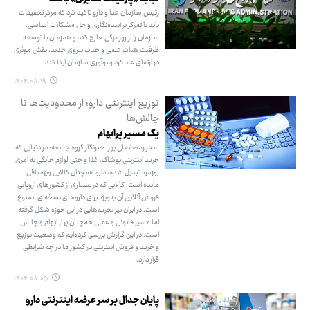
رئیس سازمان غذا و دارو تاکید کرد که مرکز تحقیقات
باید با تمرکز بر آینده‌نگاری و حل مشکلات اساسی،
سازمان را از روزمرگی خارج کند و همزمان با توسعه
ظرفیت هیات علمی و جذب نیروی جدید، نقش موثری
در ارتقای عملکرد و نوآوری سازمان ایفا کند.
۱۴۰۴.۰۸.۱۹
توزیع اینترنتی دارو؛ از محدودیت‌ها تا
چالش‌ها
یک مسیر پرابهام
سحر رمضانعلی پور، خبرنگار گروه جامعه: در دنیایی که
خرید اینترنتی پوشاک، غذا و حتی لوازم خانگی به امری
روزمره تبدیل شده، دارو همچنان کالایی ویژه باقی
مانده است؛ کالایی که در بسیاری از کشورهای اروپایی
فروش آنلاین آن به‌ویژه برای داروهای نسخه‌ای ممنوع
است. در ایران نیز تجربه‌هایی در این حوزه شکل گرفته،
اما مسیر قانونی و عملی همچنان پر از ابهام و چالش
است. در این گزارش بررسی کرده‌ایم که وضعیت توزیع
و خرید و فروش اینترنتی در کشور ما در چه شرایطی
قرار دارد.
۱۴۰۴.۰۸.۰۵
پایان جدال بر سر عرضه اینترنتی دارو