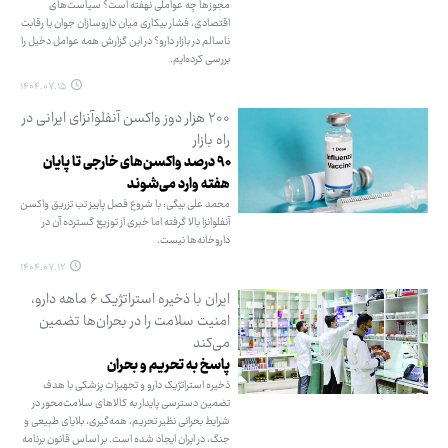
مجوزها چه عواملی نهفته است؟ سیاست‌های
اقتصادی، فشار بیکاری میان داروسازان جوان یا رقابت
ناسالم در بازار دارو؟ در این گزارش همه عوامل دخیل را
بررسی کرده‌ایم.
۱۴۰۴.۰۷.۱۵
۲۰۰ هزار دوز واکسن آنفلوآنزای ایرانی در
راه بازار
۹۰ درصد واکسن‌های خارجی تا پایان
هفته وارد می‌شوند
محمد علی بیگی: با شروع فصل پاییز تب تزریق واکسن
آنفلوانزا بالا گرفته اما خبری از توزیع گسترده آن در
داروخانه‌ها نیست.
۱۴۰۴.۰۷.۱۲
ایران با ذخیره استراتژیک ۶ ماهه دارو،
امنیت سلامت را در بحران‌ها تضمین
می‌کند
پاسخ به تحریم و بحران
ذخیره استراتژیک دارو و تجهیزات پزشکی با هدف
تضمین دسترسی پایدار به کالاهای سلامت‌محور در
شرایط بحرانی نظیر تحریم، همه‌گیری، بلایای طبیعی و
جنگ، در ایران ایجاد شده است. بر اساس قانون برنامه