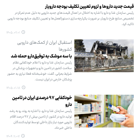
قیمت جدید داروها و لزوم تعیین تکلیف بودجه دارویار
رئیس سازمان غذا و دارو با اشاره به اختلال در اعمال قیمت‌های جدید دارویی به دلیل عدم تمرکز در
تخصیص منابع طرح دارویار، بر ضرورت یکپارچه‌سازی دستورالعمل‌ها و تعیین تکلیف منابع بودجه دارویی
تاکید کرد.
۱۴۰۵.۰۲.۰۱
استقبال ایران از کمک‌های دارویی
کشورها
با سه موشک به توفیق‌دارو حمله شد
رئیس سازمان غذا و دارو با اعلام خودکفایی نظام
سلامت کشور در تامین دارو و تجهیزات پزشکی در
شرایط بحرانی، گفت: خوشبختانه فعلا نیازی به حضور
پزشکان خارجی در ایران نیست.
۱۴۰۵.۰۱.۱۸
خودکفایی ۹۷ درصدی ایران در تامین
دارو
رئیس سازمان غذا و دارو، با اشاره به روند رو به رشد
تولید دارو در کشور، از تامین بیش از ۹۷ درصد اقلام
دارویی مورد نیاز بازار داخلی توسط تولیدکنندگان
داخلی خبر داد.
۱۴۰۴.۱۱.۰۷