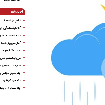
سه‌ محور شرارت
آخرین اخبار
ترامپ در تله جنگ با ا
آتلانتیک: تاب‌آوری ای
معادله جدید در جبه
آتش‌بس روی کاغذ؛ ج
سایپا واگذار خواهد ش
مرز باریک نقد و تخری
قیام سبز پرچم‌های 
چتر نظارتی مجلس بر
باافتخار، خبرنگارم
جلد شماره ۶۰۸ روزنامه آگاه