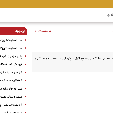
ه ای
کد مطلب:
۱۰٬۱۸۱
پربازدید
جلد شماره ۶۰۷ روزنامه آگاه
جلد شماره ۶۰۸ روزنامه آگاه
پایان هـژمـونی آمریـک
نارنجی برای ۱۷ استان از کاهش هشت درجه‌ای دما، کاهش منابع انرژی، یخ‌زدگی جاده‌های مواصلاتی و
فروپاشی افسانه خلع
از «صبر استراتژیک» 
از خطای محاسبات آمری
شبی که خاورمیانه 
منطق دیدبانی تمدن 
از «نظم» سایکس-پیک