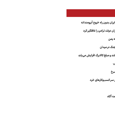
یران بدون راه خروج آبرومندانه
ران دولت ترامپ را غافلگیر کرد
ه یمن
نگ در میدان
د و مبلغ کالابرگ افزایش می‌یابد
ب
سرخ
 سر کسب‌وکارهای خرد