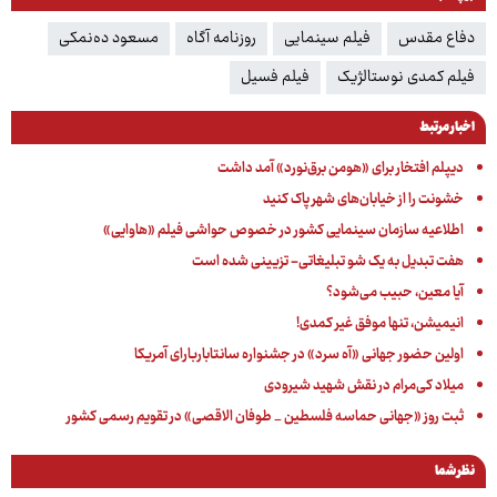
دفاع مقدس
فیلم سینمایی
روزنامه آگاه
مسعود ده‌نمکی
فیلم کمدی نوستالژیک
فیلم فسیل
اخبار مرتبط
دیپلم افتخار برای «هومن برق‌نورد» آمد داشت
خشونت را از خیابان‌های شهر پاک کنید
اطلاعیه سازمان سینمایی کشور در خصوص حواشی فیلم «هاوایی»
هفت تبدیل به یک شو تبلیغاتی- تزیینی شده است
آیا معین، حبیب می‌شود؟
انیمیشن، تنها موفق غیر کمدی!
اولین حضور جهانی «آه سرد» در جشنواره سانتاباربارای آمریکا
میلاد کی‌مرام در نقش شهید شیرودی
ثبت روز «جهانی حماسه فلسطین _ طوفان الاقصی» در تقویم رسمی کشور
نظر شما