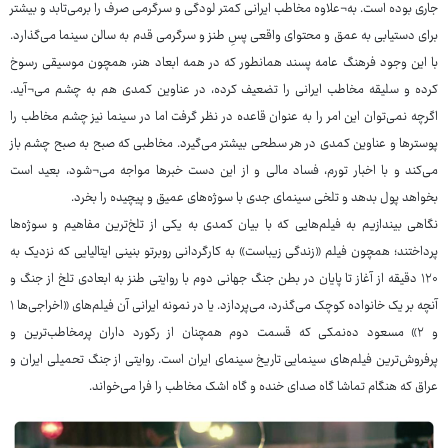
جاری بوده است. به¬علاوه مخاطب ایرانی کمتر لودگی و سرگرمی صرف را برمی‌تابد و بیشتر
برای دستیابی به عمق و محتوای واقعی پسِ طنز و سرگرمی قدم به سالن سینما می‌گذارد.
با این وجود فرهنگ عامه‌ پسند همانطور که در همه ابعاد هنر، همچون موسیقی رسوخ
کرده و سلیقه مخاطب ایرانی را تضعیف کرده، در عناوین کمدی هم به چشم می¬آید.
اگرچه نمی‌توان این امر را به عنوان قاعده در نظر گرفت اما در سینما نیز چشم مخاطب را
پوسترها و عناوین کمدی در هر سطحی بیشتر می‌گیرد. مخاطبی که صبح به صبح چشم باز
می‌کند و با اخبار تورم، فساد مالی و از این دست خبرها مواجه می¬شود، بعید است
بخواهد پول بدهد و تلخی سینمای جدی با سوژه‌های عمیق و پیچیده را بخرد.
نگاهی بیندازیم به فیلم‌هایی که با بیان کمدی به یکی از تلخ‌ترین مفاهیم و سوژه‌ها
پرداختند؛ همچون فیلم «زندگی زیباست» به کارگردانی روبرتو بنینی ایتالیایی که نزدیک به
۱۲۰ دقیقه از آغاز تا پایان در بطن جنگ جهانی دوم با روایتی طنز به ابعادی تلخ از جنگ و
آنچه بر یک خانواده کوچک می‌گذرد، می‌پردازد. یا در نمونه ایرانی آن فیلم‌های «اخراجی‌ها ۱
و ۲» مسعود ده‌نمکی که قسمت دوم همچنان از رکورد داران پرمخاطب‌ترین و
پرفروش‌ترین فیلم‌های سینمایی تاریخ سینمای ایران است. روایتی از جنگ تحمیلی ایران و
عراق که هنگام تماشا گاه صدای خنده و گاه اشک مخاطب را فرا می‌خواند.