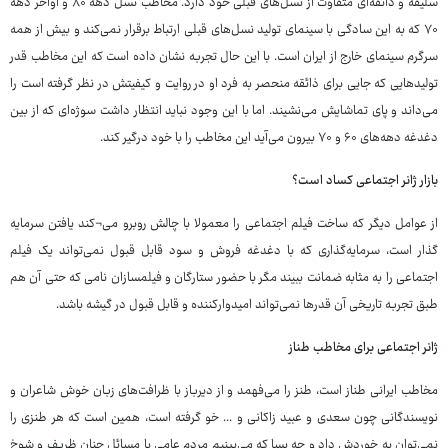
سلیقه و ذائقه‌ای متفاوت از نسل‌های قبلی خود دارد. مخاطب نسل دهه ۸۰ و اواخر دهه
۷۰ که به این سادگی با سینمای تولید نسل‌های قبلی ارتباط برقرار نمی‌کند و بیش از همه
سرگرم سینمای خارج از ایران است. با این حال تجربه نشان داده است که این مخاطب قدر
تولیدهایی که جایی برای ذائقه منحصر به فرد او در روایت و کیفیتش در نظر گرفته است را
می‌داند و پای تماشایش می‌نشیند. اما با این وجود نباید انتظار داشت سوژه‌ای که از بین
دغدغه دهه‌های ۶۰ و ۷۰ بیرون می‌آید این مخاطب را با خود درگیر کند.
بازار ژانر اجتماعی کساد است؟
از عوامل دیگر که ساخت فیلم اجتماعی را معمولا با چالش روبرو می¬کند یافتن سرمایه
گذار است، سرمایه‌گذاری که با دغدغه فروش و سود قابل قبول نمی‌تواند یک فیلم
اجتماعی را به مثابه ضمانت ببیند مگر با حضور ستارگان و فیلمسازان نامی که حتی آن هم
طبق تجربه تاریخی آن قدرها نمی‌تواند امیدوارکننده و قابل قبول در گیشه باشد.
ژانر اجتماعی برای مخاطب طناز
مخاطب ایرانی طناز است، طنز را می‌فهمد و از دیرباز با ظرافت‌های زبان خوش شاعران و
نویسندگانی چون سعدی و عبید زاکانی و ... خو گرفته است، همین است که هر طنزی را
نمی‌توان به خوردش داد و چه بسا که می‌بینیم مردم عامی با مسائل چنان ظریف و شوخ