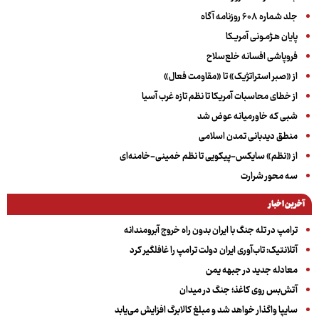
جلد شماره ۶۰۸ روزنامه آگاه
پایان هـژمـونی آمریـکا
فروپاشی افسانه خلع‌سلاح
از «صبر استراتژیک» تا «مقاومت فعال»
از خطای محاسبات آمریکا تا نظم تازه غرب آسیا
شبی که خاورمیانه عوض شد
منطق دیدبانی تمدن اسلامی
از «نظم» سایکس-پیکویی تا نظم خمینی-خامنه‌ای
سه‌ محور شرارت
آخرین اخبار
ترامپ در تله جنگ با ایران بدون راه خروج آبرومندانه
آتلانتیک: تاب‌آوری ایران دولت ترامپ را غافلگیر کرد
معادله جدید در جبهه یمن
آتش‌بس روی کاغذ؛ جنگ در میدان
سایپا واگذار خواهد شد و مبلغ کالابرگ افزایش می‌یابد