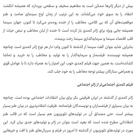
بیش از دیگر ژانرها ممکن است به مفاهیم سخیف و سطحی بپردازد که همیشه انگشت
انتقاد را به سوی خود می‌کشاند. به این ترتیب از زمان اوج سینمای صامت و طنز
موقعیت‌های آن که بی کلامی، مخاطب را از خنده روده‌بر می‌کرد تا کنون، جهان سینما
همیشه جایی ویژه برای ژانر کمدی باز کرده است تا خنده از لبان مخاطب و نبض حیات از
قلب اقتصاد سینما و سرمایه‌گذاری سینما رخت برنبندد.
بنابراین شاید بتوان گفت سینما از گذشته تا کنون وام¬دار هر نوع ژانر کمدی است چنانچه
همیشه نویسنده، فیلسماز و سرمایه‌گذار را به تولید و مخاطب را به خرید و تماشا
کشانده‌است. به همین جهت فیلم کمدی خوب این امتیاز را به همراه دارد تا با عوامل قوی
و همراهی ستارگان بیشتر توجه مخاطب را به خود جلب کند.
فیلم کمدی اجتماعی‌تر از ژانر اجتماعی
ژانر کمدی از گذشته در ایران ظرفیتی بکر برای بیان انتقادات اجتماعی بوده است. چنانچه
به بیان بسیاری از فیلمسازان و نویسندگان فیلمنامه، ظرفیت انتقادپذیری در بیان طنز بسیار
بیشتر است. حتی مصداق آن در تولیدهای تلویزیون هم بسیار است که در قالب طنز
انتقاداتی مطرح شده است که بعید است بتوان در ژانر و تولیدهای جدی بیان کرد. این
مورد در تولیدهای تلویزیون از گذشته تا امروز در فیلم و سریال‌های طنز با افت و خیزهایی