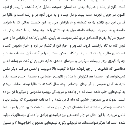
است، فارغ از زمانه و شرایط؛ یعنی که انسان همیشه تمایل دارد گذشته را زیباتر از آنچه
اکنون در جریان تجربه است ببیند و دل ببندد و به مرور آنچه بر او رفته است و غالبا در
قیاس این دو، «اکنون» به گذشته و خاطراتش می‌بازد. این خصلت زمانی که با شرایط
جامعه پیوند بخورد می‌تواند دامنه میل به نوستالژی را هر چه بیشتر بسط دهد. یعنی که
جمیع شرایط بغرنج اقتصادی برای قشر متوسط به پایین، تلخی بازمانده از ناآرامی‌ها و حتی
ترس گاه به گاه بازگشت کرونا، تصاویر و اخبار تلخ از کشتار در غزه و اخبار مایوس کننده
فسادهای مالی بزرگ که تمامی ندارد گاه ممکن است راه را بر آینده‌نگری مخاطب ببندد و
چه راه گریزی بهتر از رسانه سرگرمی و سینمای کمدی. شاید حتی بتوان گفت در زمانه فعلی
مخاطبی که تلخی‌ها را از چهارگوشه دنیا با کیفیت بالا می‌بیند و لمس می‌کند دیگر دلش
نمی‌خواهد توی سینما هم تکرارش را مثلا در ژانرهای اجتماعی و سینمای جدی ببیند. نگاه
کنید به اقبال عمومی از فیلم‌های اجتماعی چند سال گذشته که غالبا توجه مخاطب بیشتر
به فیلم‌هایی جلب شده است که در جامعه و در زندگی روزمره ملموس و درگیر با آن نبوده
است. نمونه‌هایی همچون «شبی که ماه کامل شد» یا «ملاقات خصوصی» که بیشتر دیده
شدند، سوژه‌هایی داشتند که گوشه‌های تاریکی برای مخاطب داشت که روایتش را در سینما
کامل می‌کرد. با این حال در ژانر اجتماعی نیز فیلم‌های زیادی با فضای نوستالژیک تولید
شده است اما هرگز نتوانسته‌اند به نزدیکی رکورد فیلم‌هایی همچون اخراجی‌ها ۲ و فسیل