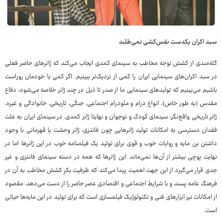
سبد اکران یکدست نفس‌کشی نمی‌طلبد
گله‌مندی از کشش توجه مخاطب به سینمای کمدی ایجاب می‌کند که ژانرهای حاضر فعلی
در سبد اکران‌های سینمایی ایران را کمی از نزدیک‌تر ببینیم. اگر کمی با خودمان روراست
باشیم می‌بینیم که تولیدهای سینمایی ما از صدر تا ذیل در چند ژانر خلاصه می‌شود: دفاع
مقدس (به طور خاص)، انواع درام و ملودرام اجتماعی، جنگی، تاریخی، خانوادگی و غیره،
ژانر تاریخی واقع‌نگر، سینمای کودک و نوجوان و نهایتا ژانر کمدی. در سینمای ایران به علت
فقدان دسترسی به امکانات تولید ژانرهایی چون فانتزی، ژانر وحشت یا قهرمانی با وجود
داشتن بن مایه و روایات خوب و قوی برای تولید یک فیلمنامه خوب در این ژانرها اما در
نهایت پوچی بیشتر از آن‌ها نمی‌ماند. این ژانرها که همه در دسته سینمای فانتزی و غیر
جدی قرار می‌گیرد از این جهت اهمیت پیدا می‌کند که ظرفیت بکرِ کشش مخاطب به آن در
فرهنگ عامه پسند و با شرایط اجتماعی و اقتصادی عصر حاضر را از دست می‌دهد. مقصود
از امکانات نیز ابزارهای فنی و تکنولوژیک فیلمسازی است که برای تولید در این مایه‌ها حیاتی
است.