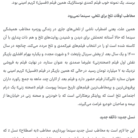
برسند. یک نمونه خوب فیلم کمدی نوستالژیک همین فیلم «فسیل» کریم امینی بود.
مخاطب اوقات تلخ برای تلخی، سینما نمی‌رود
همین علت، یعنی اضطراب ناشی از تلخی‌های جاری در زندگی روزمره مخاطب همیشگی
سینما که حالا آستانه تحملش برای دیدن و شنیدن روایت‌های تلخ و هم ذات پنداری با آن
کاسته شده است او را در انتخاب فیلم‌های غیرکمدی و تلخ مردد می‌کند. چنانچه در سال
۱۴۰۰ و یک سال بعد از پخش سریال پایتخت ۶ و شهرت مجدد و یکباره بهرام افشاری بازیگر
نقش اول فیلم «صحنه‌زنی» علیرضا صمدی به عنوان ستاره، در نهایت فیلم به فروشی
نزدیک به ۷ میلیارد تومان رسید در حالی که همین بازیگر در فیلم «فسیل» کریم امینی به
عنوان ستاره تاثیرگذار فیلم حضور دارد و فیلم بعد از اکران چند ماهه به جمع رکورد داران
پرفروش‌ترین و پرمخاطب‌ترین فیلم‌های تاریخ سینما پیوست. فیلم «صحنه زنی» یک درام
اجتماعی تلخ است که روایتگر بزهکارانی است که با خودزنی و صحنه زنی در خیابان‌ها از
بیمه و صاحبان خودرو غرامت می‌گیرند.
نسل جدید؛ ذائقه جدید
این جا لازم است به مخاطب نسل جدید سینما بپردازیم، مخاطب «به اصطلاح» نسل z که