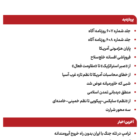
پربازدید
جلد شماره ۶۰۷ روزنامه آگاه
جلد شماره ۶۰۸ روزنامه آگاه
پایان هـژمـونی آمریـکا
فروپاشی افسانه خلع‌سلاح
از «صبر استراتژیک» تا «مقاومت فعال»
از خطای محاسبات آمریکا تا نظم تازه غرب آسیا
شبی که خاورمیانه عوض شد
منطق دیدبانی تمدن اسلامی
از «نظم» سایکس-پیکویی تا نظم خمینی-خامنه‌ای
سه‌ محور شرارت
آخرین اخبار
ترامپ در تله جنگ با ایران بدون راه خروج آبرومندانه