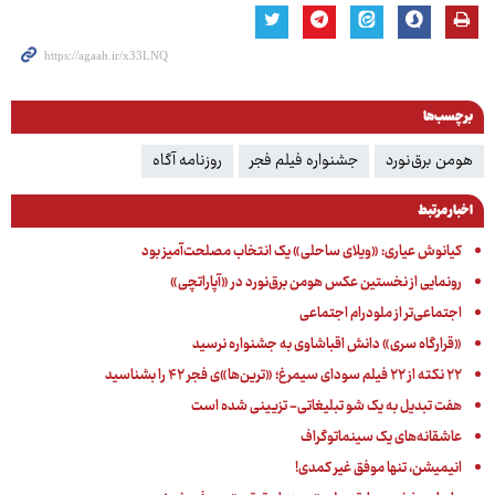
برچسب‌ها
هومن برق‌نورد
جشنواره فیلم فجر
روزنامه آگاه
اخبار مرتبط
کیانوش عیاری: «ویلای ساحلی» یک انتخاب مصلحت‌آمیز بود
رونمایی از نخستین عکس هومن برق‌نورد در «آپاراتچی»
اجتماعی‌تر از ملودرام اجتماعی
«قرارگاه سری» دانش اقباشاوی به جشنواره نرسید
۲۲ نکته از ۲۲ فیلم سودای سیمرغ؛ «ترین‌ها»ی فجر ۴۲ را بشناسید
هفت تبدیل به یک شو تبلیغاتی- تزیینی شده است
عاشقانه‌های یک سینماتوگراف
انیمیشن، تنها موفق غیر کمدی!