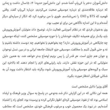
دانش‌آموزان دختر با کی‌پاپ آشنا شدم. این دانش‌آموز حدودا ۱۴، ۱۵سال داشت و زمانی
که درباره علاقه‌مندی او درباره موسیقی صحبت می‌کردیم، درباره کی‌پاپ گفت. وقتی
فهمید که BTS و EXO را نمی‌شناسم، طوری با من برخورد کرد که انگار از سیاره‌ای دیگر
آمده‌ام و تا این اندازه ناآگاهی من برای او عجیب بود.
وی به‌عنوان فردی که در نظام آموزشی فعالیت دارد، توضیح داد: متولیان آموزش‌وپرورش
باید یک‌بار برای همیشه تکلیف خودشان را با حوزه موسیقی مشخص کنند؛ اینکه موسیقی
چه جایگاهی در آموزش‌وپرورش دارد؟ چه بخواهیم یا نخواهیم، چه دوست داشته باشیم یا
نه و حتی قبول کنیم یا مخالفت، موسیقی جزو لاینفک جامعه ایرانی و در بین نسل نوجوان
و جوان هم جاری است. هر قدر آن را پس بزنیم اوضاع بدتر خواهد شد. به همین دلیل
متولیانی که در این حوزه نقش دارند، باید رایزنی‌های لازم را انجام دهند که بالاخره این
سبک و گروه‌های موسیقی وارد آموزش‌وپرورش شود، وگرنه باید انتظار داشت ورود آن به
شکلی غیرقابل انتظار صورت بگیرد.
آقای وزیر! دلایل مشخص است
همه این نکاتی که در این گزارش ذکر شد به‌نوعی در پاسخ به سوال وزیر فرهنگ و ارشاد
اسلامی بود که از نفوذ موسیقی کره‌ای اظهار نگرانی کرده و پرسیده بود کجای راه را اشتباه
آمده‌ایم. در نبود یک محصول خوب و مرغوب فرهنگی خودی، مشخص است که مخاطب