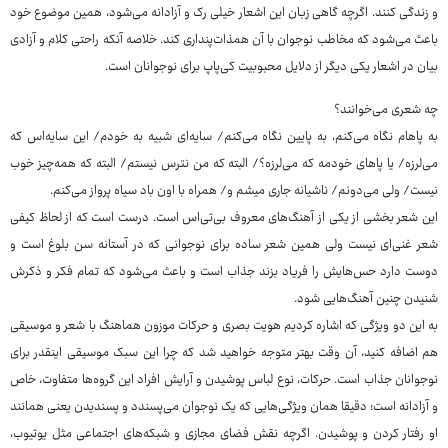
و زندگی کنند. اگرچه گاهی زبان این اشعار خیلی رک و آزادانه می‌شود، همین موضوع خود
باعث می‌شود که مخاطب نوجوان با آن همذات‌پنداری کند. خلاصه آنکه راحتی کلام و آزادی
بیان در اشعار یکی دیگر از دلایل محبوبیت کی‌پاپ برای نوجوانان است.
چه شعری می‌خوانند؟
به پاهام نگاه می‌کنم، به پایین نگاه می‌کنم/ سایه‌ای شبیه به خودم/ این سایه‌اس که
می‌لرزه/ یا پاهای خودمه که می‌لرزه؟/ البته که من نترس نیستم/ البته که همه‌چیز خوب
نیست/ ولی می‌دونم/ ناشیانه جاری میشم و/ همراه با اون باد سیاه پرواز می‌کنم.
این شعر بخشی از یکی از آهنگ‌های معروف بی‌تی‌اس است. درست است که از لحاظ کیفی
شعر غنی‌ای نیست ولی همین شعر ساده برای نوجوانی که در آستانه سن بلوغ است و
دوست دارد حس‌هایش را فریاد بزند جذاب است و باعث می‌شود که تمام فکر و ذکرش
شنیدن چنین آهنگ‌هایی شود.
به این دو ویژگی که اشاره کردیم هویت بصری و حرکات موزون هماهنگ با شعر و موسیقی
هم اضافه کنید، آن وقت بهتر متوجه خواهید شد که چرا این سبک موسیقی اینقدر برای
نوجوانان جذاب است. حرکات، نوع لباس پوشیدن و آرایش افراد این گروه‌ها متفاوت، خاص
و آزادانه است؛ دقیقا همان ویژگی‌هایی که یک نوجوان می‌پسندد و پسندیدن یعنی همانند
او رفتار کردن و پوشیدن. اگرچه نقش فضای مجازی و شبکه‌های اجتماعی مثل یوتیوب،