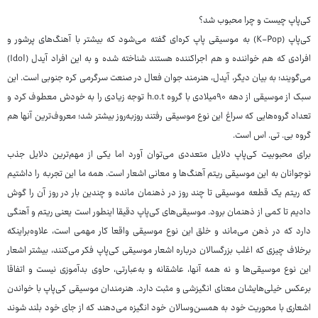
کی‌پاپ چیست و چرا محبوب شد؟
کی‌پاپ (K-Pop) به موسیقی پاپ کره‌ای گفته می‌شود که بیشتر با آهنگ‌های پرشور و
افرادی که هم خواننده و هم اجراکننده هستند شناخته شده و به این افراد آیدل (Idol)
می‌گویند؛ به بیان دیگر، آیدل، هنرمند جوان فعال در صنعت سرگرمی کره جنوبی است. این
سبک از موسیقی از دهه ۹۰میلادی با گروه h.o.t توجه زیادی را به خودش معطوف کرد و
تعداد گروه‌هایی که سراغ این نوع موسیقی رفتند روزبه‌روز بیشتر شد؛ معروف‌ترین آنها هم
گروه بی. تی. اس است.
برای محبوبیت کی‌پاپ دلایل متعددی می‌توان آورد اما یکی از مهم‌ترین دلایل جذب
نوجوانان به این موسیقی ریتم آهنگ‌ها و معانی اشعار است. همه ما این تجربه را داشتیم
که ریتم یک قطعه موسیقی تا چند روز در ذهنمان مانده و چندین بار در روز آن را گوش
دادیم تا کمی از ذهنمان برود. موسیقی‌های کی‌پاپ دقیقا اینطور است یعنی ریتم و آهنگی
دارد که در ذهن می‌ماند و خلق این نوع موسیقی واقعا کار مهمی است، علاوه‌براینکه
برخلاف چیزی که اغلب بزرگسالان درباره اشعار موسیقی کی‌پاپ فکر می‌کنند، بیشتر اشعار
این نوع موسیقی‌ها و نه همه آنها، عاشقانه و به‌عبارتی، حاوی بدآموزی نیست و اتفاقا
برعکس خیلی‌هایشان معنای انگیزشی و مثبت دارد. هنرمندان موسیقی کی‌پاپ با خواندن
اشعاری با محوریت خود به همسن‌وسالان خود انگیزه می‌دهند که از جای خود بلند شوند