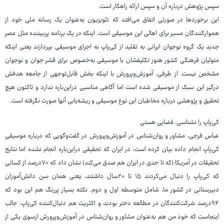
سپس پژوهش درباره آن و سپس ارائه راهکار است.
این برخوردها در صورتی اتفاق می‌افتد که تلویزیون به‌عنوان یک رسانه ملی خود از
هموارکنندگان مسیر برای اهالی این موسیقی است. اینکه در یک برنامه پربیننده مثل عصر
جدید یک گروه نوجوان ایرانی به تقلید از کی‌پاپ به اجرای موسیقی بپردازند یعنی اینکه
متولیان فرهنگی کشور هنوز تکلیفشان با موسیقی به‌خصوص برای قشر جوان و نوجوان
مشخص نیست. از طرفی، آموزش‌وپرورش با اینکه بخش قابل‌توجهی از جامعه هدفش
درگیر این سبک از موسیقی شده است اما آگاهی مناسبی دراین‌باره ندارد و تاکنون هیچ
تحقیق و پژوهشی درباره مخاطبان این نوع موسیقی و ریشه‌یابی آنها صورت نگرفته است.
کی‌پاپ را نشناسی، فضایی هستی
عباس فرجی، مشاور و روان‌شناس در آموزش‌وپرورش در گفت‌وگویی که درباره موسیقی
کی‌پاپ انجام داده بیان کرده است: در ایران که تحقیقی دراین‌باره انجام نشده اما نتایج
تحقیقات در آمریکا (که تا حدی در ایران هم صدق می‌کند) نشان داد که ۷۰درصد از کسانی
که کی‌پاپ را دنبال می‌کردند ۱۵ تا ۲۰سال داشتند، یعنی همان سن دانش‌آموزان
دبیرستانی در کشور ما، شامل متوسطه اول و دوم. نکته بسیار پررنگ هم این بود که
۹۴درصد شرکت‌کنندگان در مطالعه دختر بودند و اکثریت هم دنبال‌کننده کی‌پاپ. جالب
اینجاست که خود من هم به‌عنوان مشاور و روان‌شناس در آموزش‌وپرورش ازسوی یکی از