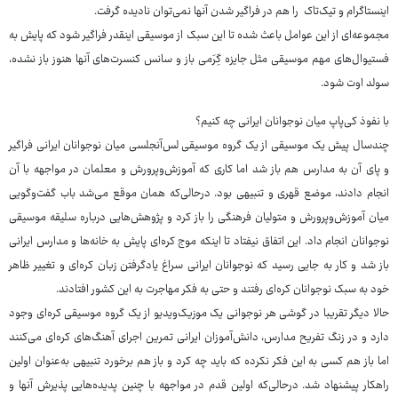
اینستاگرام و تیک‌تاک را هم در فراگیر شدن آنها نمی‌توان نادیده گرفت.
مجموعه‌ای از این عوامل باعث شده تا این سبک از موسیقی اینقدر فراگیر شود که پایش به
فستیوال‌های مهم موسیقی مثل جایزه گِرَمی باز و سانس کنسرت‌های آنها هنوز باز نشده،
سولد اوت شود.
با نفوذ کی‌پاپ میان نوجوانان ایرانی چه کنیم؟
چندسال پیش یک موسیقی از یک گروه موسیقی لس‌آنجلسی میان نوجوانان ایرانی فراگیر
و پای آن به مدارس هم باز شد اما کاری که آموزش‌وپرورش و معلمان در مواجهه با آن
انجام دادند، موضع قهری و تنبیهی بود. درحالی‌که همان موقع می‌شد باب گفت‌وگویی
میان آموزش‌وپرورش و متولیان فرهنگی را باز کرد و پژوهش‌هایی درباره سلیقه موسیقی
نوجوانان انجام داد. این اتفاق نیفتاد تا اینکه موج کره‌ای پایش به خانه‌ها و مدارس ایرانی
باز شد و کار به جایی رسید که نوجوانان ایرانی سراغ یادگرفتن زبان کره‌ای و تغییر ظاهر
خود به سبک نوجوانان کره‌ای رفتند و حتی به فکر مهاجرت به این کشور افتادند.
حالا دیگر تقریبا در گوشی هر نوجوانی یک موزیک‌ویدیو از یک گروه موسیقی کره‌ای وجود
دارد و در زنگ تفریح مدارس، دانش‌آموزان ایرانی تمرین اجرای آهنگ‌های کره‌ای می‌کنند
اما باز هم کسی به این فکر نکرده که باید چه کرد و باز هم برخورد تنبیهی به‌عنوان اولین
راهکار پیشنهاد شد. درحالی‌که اولین قدم در مواجهه با چنین پدیده‌هایی پذیرش آنها و