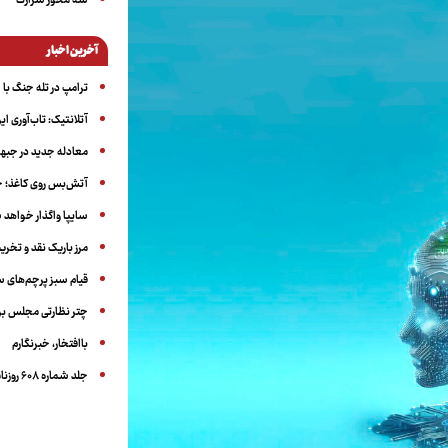
سه‌ محور شرارت
آخرین اخبار
ترامپ در تله جنگ با ا
آتلانتیک: تاب‌آوری ای
معادله جدید در جبه
آتش‌بس روی کاغذ؛ ج
سایپا واگذار خواهد ش
مرز باریک نقد و تخری
قیام سبز پرچم‌های 
چتر نظارتی مجلس بر
باافتخار، خبرنگارم
جلد شماره ۶۰۸ روزنامه آگاه