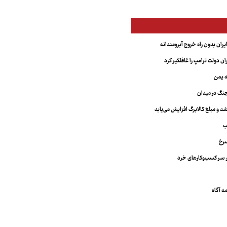
یران بدون راه خروج آبرومندانه
ران دولت ترامپ را غافلگیر کرد
ه یمن
نگ در میدان
د و مبلغ کالابرگ افزایش می‌یابد
ب
سرخ
 سر کسب‌وکارهای خرد