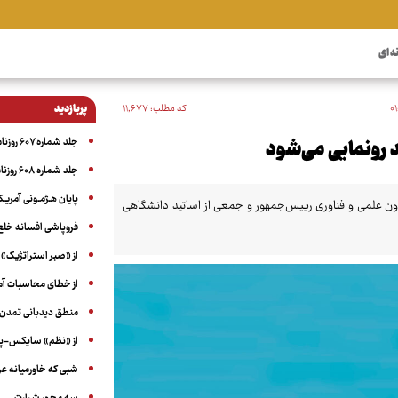
ه ای
کد مطلب:
۱۱٬۶۷۷
پربازدید
جلد شماره ۶۰۷ روزنامه آگاه
جلد شماره ۶۰۸ روزنامه آگاه
پایان هـژمـونی آمریـک
وش‌مصنوعی روز شنبه ۲۵اسفند ۱۴۰۳ با حضور معاون علمی و فناوری رییس‌جمهور و جمعی از اساتید دانشگاهی
فروپاشی افسانه خلع
از «صبر استراتژیک» 
از خطای محاسبات آمری
منطق دیدبانی تمدن 
از «نظم» سایکس-پیک
شبی که خاورمیانه 