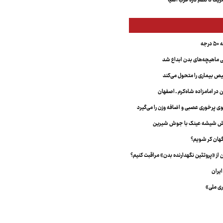
کا تا نظم تازه غرب آسیا
جه
ماهیچه‌های بدن ابداع شد
 بیماری را متحول می‌کند
 در امامزاده شاه‌کرم ـ اصفهان
خش شیشه عینک با جوش شیرین
هان کر شویم؟
از «پروتئین نگهدارنده بدن» مراقبت کنیم؟
یران
ری ملی»