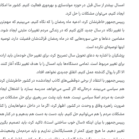
امسال بیشتر از سال قبل در حوزه مولدسازی و بهره‌وری فعالیت کنیم. کشور ما امکانا
ایجاد کنیم، می‌توان مشکلات را حل کرد.
رییس‌جمهور خاطرنشان کرد: ادعیه ماه رمضان را که نگاه کنیم، می‌بینیم که مهم‌ت
با تغییر نگاه در سال جدید کاری کنیم که در زندگی مردم تغییرات مثبتی ایجاد ش
مضامین دعاها و حتی سوره‌هایی که در ماه رمضان قرائت‌شان فضیلت دارد، توصیه
اینها توصیه‌ای نکرده است.
پزشکیان با اشاره به دعای تحویل سال تصریح کرد: برای تغییر حال خودمان باید اراده 
برای تغییر مربوط است. تمامی دستگاه‌ها باید امسال را با هدف تغییر نگاه آغاز کنن
الا اگر با روال گذشته عمل کنیم، اتفاق جدیدی نخواهد افتاد.
رییس‌جمهور با انتقاد از برخی دوقطبی‌های کاذب ایجادشده در کشور خاطرنشان کرد: 
هم سیاسی می‌بینند درحالی‌که اگر کسی می‌خواهد مدرسه بسازد یا اشتغال ایجاد کن
خدمت به مردم اصلا سیاسی نیست. همه باید پشت سر رهبری برای حل مشکلات مر
ضرورت راهبرد وفاق و وحدت در کشور، اظهار کرد: اگر ما در داخل دعواهایمان را 
مشکلات مردم را هم می‌توانیم حل کنیم. باید دست به دست هم بدهیم و در کنار هم
رییس‌جمهور با بیان اینکه «سال خوب ساختنی است»، تاکید کرد: باید تصمیم بگیریم 
تغییر دهیم. ما هیچ چیزی کمتر از همسایگانمان نداریم و باید مردم‌مان وضعیت‌شان 