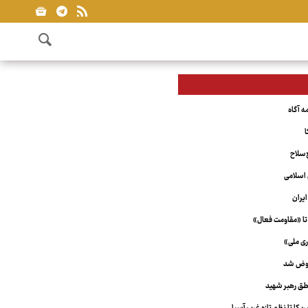
ا
‌سلاح
اسلامی
یران
تا «مقاومت فعال»
ری ملی»
عوض شد
ق رهبر شهید