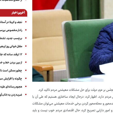
از خطای محاسبات آمری
آخرین اخبار
نجف و کربلا در آستانه ۵۰ در
رادار مخصوص بررسی 
برچسب جدید، تشخیص
مقتل‌خوانی روز اربعین
۱۲ ترفند ساده که جلوی پرخوری عصبی و اضافه ‌وزن را می‌گیرد
از بین بردن خط و 
چطور ممکن است ناگ
چگونه با افزایش سن 
هجوم رسانه‌ای علیه ا
ن مجلس بر عزم دولت برای حل مشکلات معیشتی مردم تاکید کرد.
ضربه زدن به «تاب‌آو
 مردم دارد، اظهار کرد: درحال ایجاد ساختاری هستیم که طی آن با
سجدمحور و محله‌محور کردن برخی خدمات معیشتی می‌توان مشکلات
 و امور دارایی تصریح کرد: حال اقتصادی مردم خوب نیست و باید