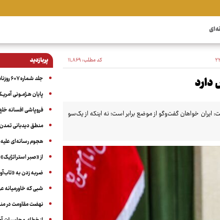
ه ای
کد مطلب:
۱۱٬۸۶۹
پربازدید
جلد شماره ۶۰۷ روزنامه آگاه
 دارد
پایان هـژمـونی آمریـک
فروپاشی افسانه خلع
ایران خواهان گفت‌وگو از موضع برابر است؛ نه اینکه از یک‌سو
منطق دیدبانی تمدن 
هجوم رسانه‌ای علیه ا
از «صبر استراتژیک» 
ضربه زدن به «تاب‌آو
شبی که خاورمیانه 
نهضت مقاومت در منط