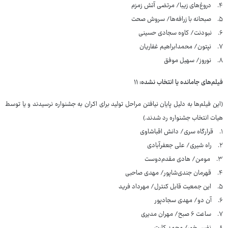
۴. دروغ‌های زیبا/ مرتضی آتش زمزم
۵. صبحانه با زرافه‌ها/ سروش صحت
۶. نبودنت/ کاوه سجادی حسینی
۷. نپتون/ محمدابراهیم غفاریان
۸. نوروز/ سهیل موفق
فیلم‌های جامانده یا انتخاب نشده: ۱۱
(این فیلم‌ها به دلیل پایان نیافتن مراحل تولید برای اکران به جشنواره نرسیدند و یا توسط
هیات انتخاب جشنواره رد شدند.)
۱. قرارگاه سری/ دانش اقباشاوی
۲. راه شیری/ علی جعفرآبادی
۳. مومن/ هادی مقدم‌دوست
۴. قهرمان جندی‌شاپور/ مهدی صاحبی
۵. این جمعیت قابل کنترل/ مهرداد فرید
۶. آن دو/ مهدی سجادپور
۷. ساعت ۶ صبح/ مهران مدیری