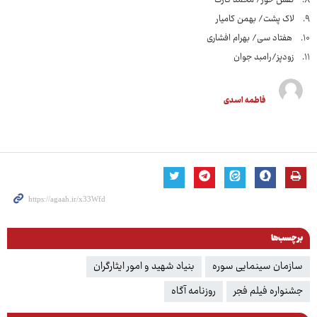
۸. نفس خور/ محمد کارت
۹. لاک پشت/ بهمن کامیار
۱۰. هفتاد سی/ بهرام افشاری
۱۱. زودپز/رامبد جوان
فاطمه اسدی
برچسب‌ها
سازمان سینمایی سوره
بنیاد شهید و امور ایثارگران
جشنواره فیلم فجر
روزنامه آگاه