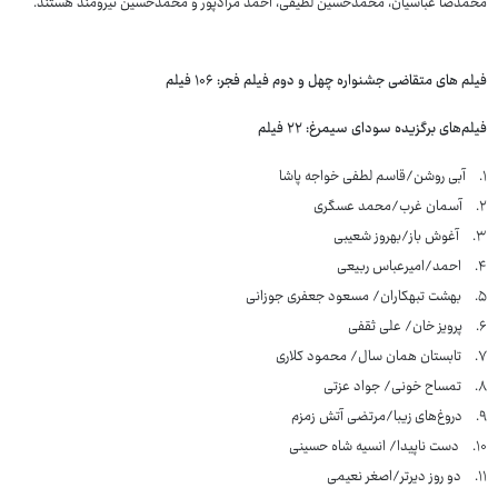
محمدضا عباسیان، محمدحسین لطیفی، احمد مرادپور و محمدحسین نیرومند هستند.
فیلم های متقاضی جشنواره چهل و دوم فیلم فجر: ۱۰۶ فیلم
فیلم‌های برگزیده سودای سیمرغ: ۲۲ فیلم
۱. آبی روشن/قاسم لطفی خواجه پاشا
۲. آسمان غرب/محمد عسگری
۳. آغوش باز/بهروز شعیبی
۴. احمد/امیرعباس ربیعی
۵. بهشت تبهکاران/ مسعود جعفری جوزانی
۶. پرویز خان/ علی ثقفی
۷. تابستان همان سال/ محمود کلاری
۸. تمساح خونی/ جواد عزتی
۹. دروغ‌های زیبا/مرتضی آتش زمزم
۱۰. دست ناپیدا/ انسیه شاه حسینی
۱۱. دو روز دیرتر/اصغر نعیمی