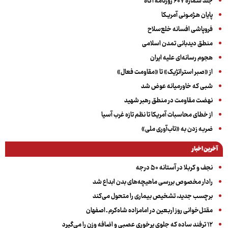
جلد شماره ۶۰۷ روزنامه آگاه
پایان هـژمـونی آمریـکا
فروپاشی افسانه خلع‌سلاح
منطق دیدبانی تمدن اسلامی
هجوم رسانه‌ای علیه ایران
از «صبر استراتژیک» تا «مقاومت فعال»
شبی که خاورمیانه عوض شد
نهضت مقاومت در منطق رهبر شهید
از خطای محاسبات آمریکا تا نظم تازه غرب آسیا
ضربه زدن به «تاب‌آوری ملی»
آخرین اخبار
نجف و کربلا در آستانه ۵۰ درجه
رادار مخصوص بررسی ماهیچه‌های بدن ابداع شد
برچسب جدید، تشخیص بیماری را متحول می‌کند
مقتل‌خوانی روز اربعین در امامزاده شاه‌کرم ـ اصفهان
۱۲ ترفند ساده که جلوی پرخوری عصبی و اضافه ‌وزن را می‌گیرد