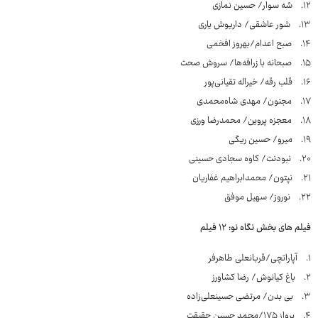
۱۲. شه سوار/ حسین نمازی
۱۳. شور عاشقی/ داریوش یاری
۱۴. صبح اعدام/بهروز افخمی
۱۵. صبحانه با زرافه‌ها/ سروش صحت
۱۶. قلب رقه/ خیراله تقیانی‌پور
۱۷. مجنون/ مهدی شاه‌محمدی
۱۸. معجزه پروین/ محمدرضا ورزی
۱۹. میرو/ حسین ریگی
۲۰. نبودنت/ کاوه سجادی حسینی
۲۱. نپتون/ محمدابراهیم غفاریان
۲۲. نوروز/ سهیل موفق
فیلم های بخش نگاه نو: ۱۲ فیلم
۱. آپاراتچی/قربانعلی طاهرفر
۲. باغ کیانوش/ رضا کشاورز
۳. بی بدن/ مرتضی حسینعلی‌زاده
۴. پرواز ۱۷۵/محمد حسین حقیقت