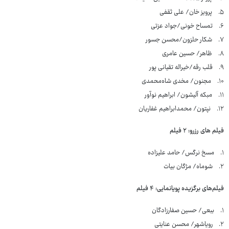
۵. پرویز خان/ علی ثقفی
۶. تمساح خونی/جواد عزتی
۷. شکار حلزون/محسن جسور
۸. ظاهر/ حسین عامری
۹. قلب رقه/خیراله تقیانی پور
۱۰. مجنون/ مخدی شاه‌محمدی
۱۱. مبکه آلیشون/ ابراهیم نوآور
۱۲. نپتون/ محمدابراهیم غفاریان
فیلم های رزرو: ۲ فیلم
۱. مسخ نرگس/ حامد علیزاده
۲. شوماه/ مژگان بیات
فیلم‌های برگزیده پویانمایی: ۴ فیلم
۱. ببعی/ حسین صفارزادگان
۲. رویاشهر/ محسن عنایتی