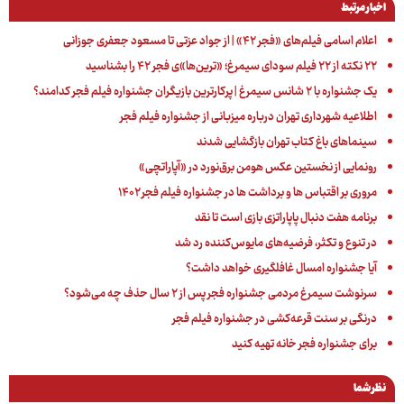
اخبار مرتبط
اعلام اسامی فیلم‌های «فجر ۴۲» | از جواد عزتی تا مسعود جعفری جوزانی
۲۲ نکته از ۲۲ فیلم سودای سیمرغ؛ «ترین‌ها»ی فجر ۴۲ را بشناسید
یک جشنواره با ۲ شانس سیمرغ | پرکارترین بازیگران جشنواره فیلم فجر کدامند؟
اطلاعیه شهرداری تهران درباره میزبانی از جشنواره فیلم فجر
سینماهای باغ کتاب تهران بازگشایی شدند
رونمایی از نخستین عکس هومن برق‌نورد در «آپاراتچی»
مروری بر اقتباس ها و برداشت ها در جشنواره فیلم فجر ۱۴۰۲
برنامه هفت دنبال پاپاراتزی بازی است تا نقد
در تنوع و تکثر، فرضیه‌های مایوس‌کننده رد شد
آیا جشنواره امسال غافلگیری خواهد داشت؟
سرنوشت سیمرغ مردمی جشنواره فجر پس از ۲ سال حذف چه می‌شود؟
درنگی بر سنت قرعه‌کشی در جشنواره فیلم فجر
برای جشنواره فجر خانه تهیه کنید
نظر شما