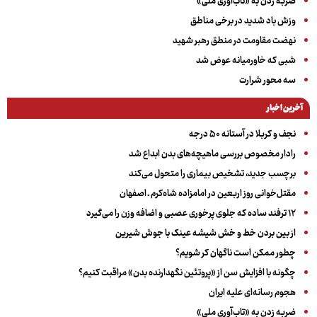
ضربه زدن به «تاب‌آوری ملی»
وزش باد شدید در برخی مناطق
نهضت مقاومت در منطق رهبر شهید
شبی که خاورمیانه عوض شد
سه‌ محور شرارت
آخرین اخبار
نجف و کربلا در آستانه ۵۰ درجه
رادار مخصوص بررسی ماهیچه‌های بدن ابداع شد
برچسب جدید، تشخیص بیماری را متحول می‌کند
مقتل‌خوانی روز اربعین در امامزاده شاه‌کرم ـ اصفهان
۱۲ ترفند ساده که جلوی پرخوری عصبی و اضافه ‌وزن را می‌گیرد
از بین بردن خط و خش شیشه عینک با جوش شیرین
چطور ممکن است ناگهان کر شویم؟
چگونه با افزایش سن از «پروتئین نگهدارنده بدن» مراقبت کنیم؟
هجوم رسانه‌ای علیه ایران
ضربه زدن به «تاب‌آوری ملی»