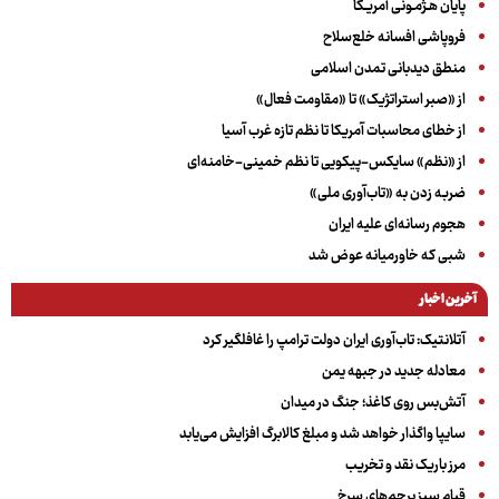
پایان هـژمـونی آمریـکا
فروپاشی افسانه خلع‌سلاح
منطق دیدبانی تمدن اسلامی
از «صبر استراتژیک» تا «مقاومت فعال»
از خطای محاسبات آمریکا تا نظم تازه غرب آسیا
از «نظم» سایکس-پیکویی تا نظم خمینی-خامنه‌ای
ضربه زدن به «تاب‌آوری ملی»
هجوم رسانه‌ای علیه ایران
شبی که خاورمیانه عوض شد
آخرین اخبار
آتلانتیک: تاب‌آوری ایران دولت ترامپ را غافلگیر کرد
معادله جدید در جبهه یمن
آتش‌بس روی کاغذ؛ جنگ در میدان
سایپا واگذار خواهد شد و مبلغ کالابرگ افزایش می‌یابد
مرز باریک نقد و تخریب
قیام سبز پرچم‌های سرخ