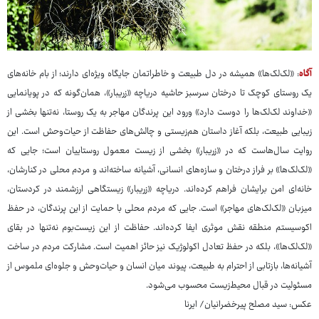
آگاه
: «لک‌لک‌ها» همیشه در دل طبیعت و خاطراتمان جایگاه ویژه‌ای دارند؛ از بام خانه‌های
یک روستای کوچک تا درختان سرسبز حاشیه دریاچه «زریبار»، همان‌گونه که در پویانمایی
«خداوند لک‌لک‌ها را دوست دارد» ورود این پرندگان مهاجر به یک روستا، نه‌تنها بخشی از
زیبایی طبیعت، بلکه آغاز داستان هم‌زیستی و چالش‌های حفاظت از حیات‌وحش است. این
روایت سال‌هاست که در «زریبار» بخشی از زیست معمول روستاییان است؛ جایی که
«لک‌لک‌ها» بر فراز درختان و سازه‌های انسانی، آشیانه ساخته‌اند و مردم محلی در کنارشان،
خانه‌ای امن برایشان فراهم کرده‌اند. دریاچه «زریبار» زیستگاهی ارزشمند در کردستان،
میزبان «لک‌لک‌های مهاجر» است. جایی که مردم محلی با حمایت از این پرندگان، در حفظ
اکوسیستم منطقه نقش موثری ایفا کرده‌اند. حفاظت از این زیست‌بوم نه‌تنها در بقای
«لک‌لک‌ها»، بلکه در حفظ تعادل اکولوژیک نیز حائز اهمیت است. مشارکت مردم در ساخت
آشیانه‌ها، بازتابی از احترام به طبیعت، پیوند میان انسان و حیات‌وحش و جلوه‌ای ملموس از
مسئولیت در قبال محیط‌زیست محسوب می‌شود.
عکس: سید مصلح پیرخضرانیان/ ایرنا