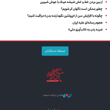
از بین بردن خط و خش شیشه عینک با جوش شیرین
چطور ممکن است ناگهان کر شویم؟
چگونه با افزایش سن از «پروتئین نگهدارنده بدن» مراقبت کنیم؟
هجوم رسانه‌ای علیه ایران
ضربه زدن به «تاب‌آوری ملی»
نسخه دسکتاپ
طراحی و تولید: نستوه