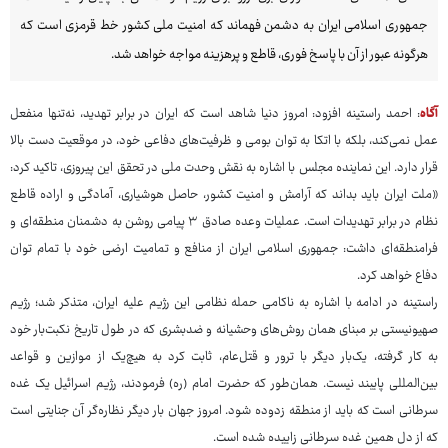
جمهوری اسلامی ایران به دشمن فهماند که امنیت ملی کشور خط قرمزی است که
هرگونه عبور از آن با پاسخ فوری، قاطع و پرهزینه مواجه خواهد شد.
آگاه
: احمد راستینه افزود: امروز دنیا شاهد است که ایران در برابر تهدید، نه‌تنها منفعل
عمل نمی‌کند، بلکه با اتکا به توان بومی و ظرفیت‌های دفاعی خود، در موقعیت دست بالا
قرار دارد. این نماینده مجلس با اشاره به نقش وحدت ملی در تحقق این پیروزی، تاکید کرد:
«ملت ایران باید بداند که آرامش و امنیت کشور، حاصل هوشیاری، آمادگی و اراده قاطع
نظام در برابر تهدیدات است. عملیات وعده صادق ۳ پیامی روشن به دشمنان منطقه‌ای و
فرامنطقه‌ای داشت: جمهوری اسلامی ایران از منافع و تمامیت ارضی خود با تمام توان
دفاع خواهد کرد.
راستینه در ادامه با اشاره به ناکامی حمله نظامی این رژیم علیه ایران، متذکر شد؛ رژیم
صهیونیستی بر مبنای همان روش‌های وحشیانه و ضدبشری که در طول تاریخ نکبت‌بار خود
به کار گرفته، یک‌بار دیگر با ترور و قتل‌عام، ثابت کرد به هیچ‌یک از موازین و قواعد
بین‌المللی پایبند نیست. همان‌طور که حضرت امام (ره) فرمودند، رژیم اسرائیل یک غده
سرطانی است که باید از منطقه زدوده شود. امروز جهان بار دیگر نظاره‌گر آن جنایتی است
که از دل همین غده سرطانی زاییده شده است.