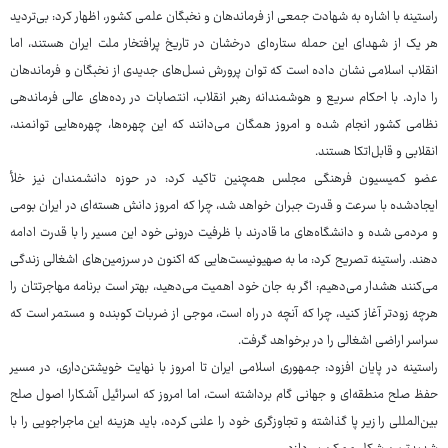
راستینه با اشاره به شهادت جمعی از فرماندهان و نخبگان علمی کشور، اظهار کرد: بی‌تردید
هر یک از شهدای این حمله ستاره‌ای درخشان در تاریخ پرافتخار ملت ایران هستند، اما
انقلاب اسلامی نشان داده است که توان پرورش نسل‌های جدیدی از نخبگان و فرماندهان
را دارد. با احکام سریع و هوشمندانه رهبر انقلاب، انتصابات در رده‌های عالی فرماندهی
نظامی کشور انجام شده و امروز همگان می‌دانند که این چهره‌ها، چهره‌هایی توانمند،
انقلابی و قابل‌اتکا هستند.
عضو کمیسیون فرهنگی مجلس همچنین تاکید کرد: در حوزه دانشمندان نیز خلأ
ایجادشده با سرعت و قدرت جبران خواهد شد، چرا که امروز دانش هسته‌ای در ایران بومی
و مردمی شده و دانشگاه‌های ما قادرند با ظرفیت درونی خود این مسیر را با قدرت ادامه
دهند. راستینه تصریح کرد: ما به صهیونیست‌هایی که اکنون در سرزمین‌های اشغالی زندگی
می‌کنند هشدار می‌دهیم: اگر به جان خود اهمیت می‌دهید، بهتر است برنامه مهاجرتتان را
هرچه زودتر آغاز کنید، چرا که آنچه در راه است، موجی از ضربات کوبنده و مستمر است که
سراسر اراضی اشغالی را در برخواهد گرفت.
راستینه در پایان افزود: جمهوری اسلامی ایران تا امروز با نهایت خویشتن‌داری، در مسیر
حفظ صلح منطقه‌ای و جهانی گام برداشته است، اما امروز که اسرائیل آشکارا اصول صلح
بین‌المللی را زیر پا گذاشته و تجاوزگری خود را علنی کرده، باید هزینه این ماجراجویی را با