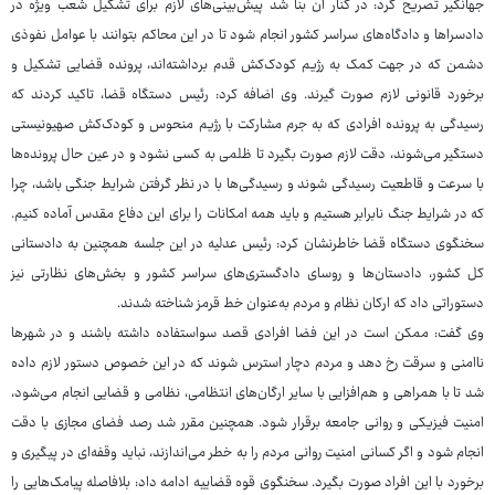
جهانگیر تصریح کرد: در کنار آن بنا شد پیش‌بینی‌های لازم برای تشکیل شعب ویژه در
دادسراها و دادگاه‌های سراسر کشور انجام شود تا در این محاکم بتوانند با عوامل نفوذی
دشمن که در جهت کمک به رژیم کودک‌کش قدم برداشته‌اند، پرونده قضایی تشکیل و
برخورد قانونی لازم صورت گیرند. وی اضافه کرد: رئیس دستگاه قضا، تاکید کردند که
رسیدگی به پرونده افرادی که به جرم مشارکت با رژیم منحوس و کودک‌کش صهیونیستی
دستگیر می‌شوند، دقت لازم صورت بگیرد تا ظلمی به کسی نشود و در عین حال پرونده‌ها
با سرعت و قاطعیت رسیدگی شوند و رسیدگی‌ها با در نظر گرفتن شرایط جنگی باشد، چرا
که در شرایط جنگ نابرابر هستیم و باید همه امکانات را برای این دفاع مقدس آماده کنیم.
سخنگوی دستگاه قضا خاطرنشان کرد: رئیس عدلیه در این جلسه همچنین به دادستانی
کل کشور، دادستان‌ها و روسای دادگستری‌های سراسر کشور و بخش‌های نظارتی نیز
دستوراتی داد که ارکان نظام و مردم به‌عنوان خط قرمز شناخته شدند.
وی گفت: ممکن است در این فضا افرادی قصد سواستفاده داشته باشند و در شهرها
ناامنی و سرقت رخ دهد و مردم دچار استرس شوند که در این خصوص دستور لازم داده
شد تا با همراهی و هم‌افزایی با سایر ارگان‌های انتظامی، نظامی و قضایی انجام می‌شود،
امنیت فیزیکی و روانی جامعه برقرار شود. همچنین مقرر شد رصد فضای مجازی با دقت
انجام شود و اگر کسانی امنیت روانی مردم را به خطر می‌اندازند، نباید وقفه‌ای در پیگیری و
برخورد با این افراد صورت بگیرد. سخنگوی قوه قضاییه ادامه داد: بلافاصله پیامک‌هایی را