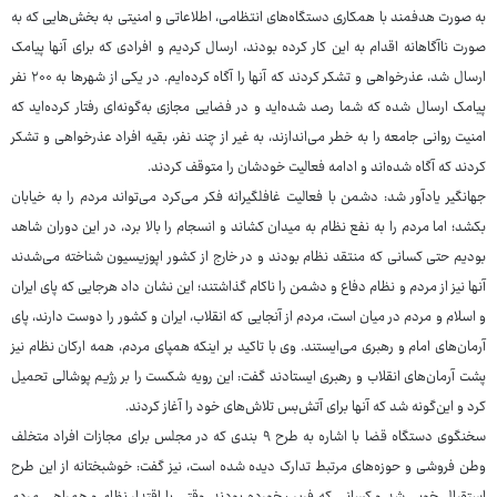
به صورت هدفمند با همکاری دستگاه‌های انتظامی، اطلاعاتی و امنیتی به بخش‌هایی که به
صورت ناآگاهانه اقدام به این کار کرده بودند، ارسال کردیم و افرادی که برای آنها پیامک
ارسال شد، عذرخواهی و تشکر کردند که آنها را آگاه کرده‌ایم. در یکی از شهرها به ۲۰۰ نفر
پیامک ارسال شده که شما رصد شده‌اید و در فضایی مجازی به‌گونه‌ای رفتار کرده‌اید که
امنیت روانی جامعه را به خطر می‌اندازند، به غیر از چند نفر، بقیه افراد عذرخواهی و تشکر
کردند که آگاه شده‌اند و ادامه فعالیت خودشان را متوقف کردند.
جهانگیر یادآور شد: دشمن با فعالیت غافلگیرانه فکر می‌کرد می‌تواند مردم را به خیابان
بکشد؛ اما مردم را به نفع نظام به میدان کشاند و انسجام را بالا برد، در این دوران شاهد
بودیم حتی کسانی که منتقد نظام بودند و در خارج از کشور اپوزیسیون شناخته می‌شدند
آنها نیز از مردم و نظام دفاع و دشمن را ناکام گذاشتند؛ این نشان داد هرجایی که پای ایران
و اسلام و مردم در میان است، مردم از آنجایی که انقلاب، ایران و کشور را دوست دارند، پای
آرمان‌های امام و رهبری می‌ایستند. وی با تاکید بر اینکه همپای مردم، همه ارکان نظام نیز
پشت آرمان‌های انقلاب و رهبری ایستادند گفت: این رویه شکست را بر رژیم پوشالی تحمیل
کرد و این‌گونه شد که آنها برای آتش‌بس تلاش‌های خود را آغاز کردند.
سخنگوی دستگاه قضا با اشاره به طرح ۹ بندی که در مجلس برای مجازات افراد متخلف
وطن فروشی و حوزه‌های مرتبط تدارک دیده شده است، نیز گفت: خوشبختانه از این طرح