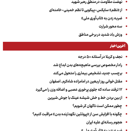
نهضت مقاومت در منطق رهبر شهید
از «نظم» سایکس-پیکویی تا نظم خمینی-خامنه‌ای
ضربه زدن به «تاب‌آوری ملی»
سه‌ محور شرارت
وزش باد شدید در برخی مناطق
آخرین اخبار
نجف و کربلا در آستانه ۵۰ درجه
رادار مخصوص بررسی ماهیچه‌های بدن ابداع شد
برچسب جدید، تشخیص بیماری را متحول می‌کند
مقتل‌خوانی روز اربعین در امامزاده شاه‌کرم ـ اصفهان
۱۲ ترفند ساده که جلوی پرخوری عصبی و اضافه ‌وزن را می‌گیرد
از بین بردن خط و خش شیشه عینک با جوش شیرین
چطور ممکن است ناگهان کر شویم؟
چگونه با افزایش سن از «پروتئین نگهدارنده بدن» مراقبت کنیم؟
هجوم رسانه‌ای علیه ایران
ضربه زدن به «تاب‌آوری ملی»