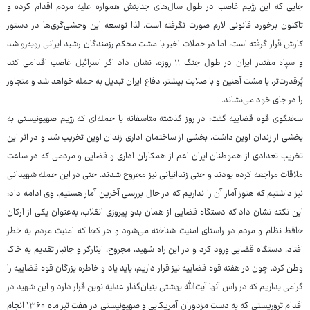
جایی که این رژیم غاصب در طول سال‌های جنایتش همواره علیه مردم اقدام کرده و
تاکنون برخورد قانونی لازم صورت نگرفته است. لذا توسعه این وحشی‌گری‌ها در دستور
کارش قرار گرفته است، اما در حملات اخیر با مشت محکم رزمندگان رشید ایرانی روبه‌رو شد
و سپاه مقتدر ایران در طول جنگ ۱۱ روزه، نشان داد اگر اسرائیل غاصب اقدامی کند
پُرقدرت‌تر، با مشت آهنین و با صلابت بیشتر، دفاع ایران تبدیل به حمله خواهد شد و متجاوز
را در جای خود می‌نشاند.
سخنگوی قوه قضاییه گفت: در روز گذشته متاسفانه با حمله‌ای که رژیم صهیونیستی به
بخشی از زندان اوین داشت، بخشی از ساختمان اداری زندان اوین تخریب شد و در اثر این
تخریب تعدادی از هموطنان ایران اعم از همکاران اداری و قضایی و مردمی که در ساعت
ملاقات مراجعه کرده بودند و حتی زندانیانی نیز مجروح شدند. حتی در این حمله شهیدانی
نیز داشتیم که هنوز آمار آن را نداریم که در حال بررسی آخرین آمار هستیم. وی ادامه داد:
این نکته نشان داد که دستگاه قضایی از همان بدو پیروزی انقلاب، به‌عنوان یکی از ارکان
حافظ نظام و مردم در راستای امنیت شناخته می‌شود و هر کجا که امنیت مردم به خطر
افتاد، دستگاه قضایی ورود کرد و در این راه شهید، مجروح، ایثارگر و جانباز تقدیم به خاک
وطن کرد. چون در هفته قوه قضاییه نیز قرار داریم، باید یاد و خاطره بزرگان قوه قضاییه را
گرامی بداریم که در راس آنها آیت‌الله بهشتی بنیان‌گذار عدلیه نوین قرار دارد و این شهید در
اقدام تروریستی که به دست مزدوران آمریکایی و صهیونیستی در هفت تیر ماه ۱۳۶۰ انجام