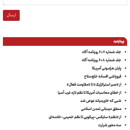
ارسال
پربازدید
جلد شماره ۶۰۷ روزنامه آگاه
جلد شماره ۶۰۸ روزنامه آگاه
پایان هـژمـونی آمریـکا
فروپاشی افسانه خلع‌سلاح
از «صبر استراتژیک» تا «مقاومت فعال»
از خطای محاسبات آمریکا تا نظم تازه غرب آسیا
شبی که خاورمیانه عوض شد
منطق دیدبانی تمدن اسلامی
از «نظم» سایکس-پیکویی تا نظم خمینی-خامنه‌ای
سه‌ محور شرارت