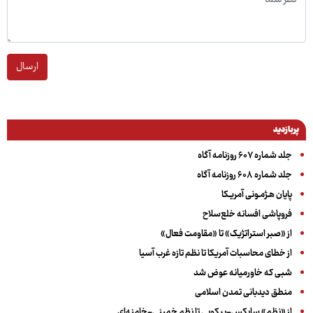
ارسال
پربازدید
جلد شماره ۶۰۷ روزنامه آگاه
جلد شماره ۶۰۸ روزنامه آگاه
پایان هـژمـونی آمریـکا
فروپاشی افسانه خلع‌سلاح
از «صبر استراتژیک» تا «مقاومت فعال»
از خطای محاسبات آمریکا تا نظم تازه غرب آسیا
شبی که خاورمیانه عوض شد
منطق دیدبانی تمدن اسلامی
از «نظم» سایکس-پیکویی تا نظم خمینی-خامنه‌ای