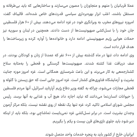
عملا قربانیان را متهم و متجاوزان را مصون می‌سازند و ساختارهایی که باید بی‌طرفانه و
مستقل باشند، اغلب ابزار بهره‌برداری سیاسی قدرت‌های خاص شده‌اند. قالیباف گفت:
امروزه نیروهای مخرب به ویرانگری خود در غزه ادامه می‌دهند. بیش از ۶۰ هزار فلسطینی
جان خود را با نسل‌کشی صهیونیست‌ها از دست دادند. همچنین در لبنان و سوریه نیز
حملات هوایی رژیم صهیونیستی ادامه دارد و خانواده‌ها را آواره کرده و زیرساخت‌ها را
هدف قرار داده است.
وی ادامه داد: تنها در ماه گذشته بیش از ۶۰۰ نفر که عمدتا از زنان و کودکان بودند، در
صف دریافت غذا کشته شدند. صهیونیست‌ها گرسنگی و قحطی را به‌مثابه سلاح
کشتارجمعی به کار می‌برند و این باعث شرمساری همگانی است. غزه امروز موزه جنایت
بشریت و آزمایشگاه فناوری‌های کشتار است. غزه امروز جایی است که حق زیستن با گلوله و
قحطی مجازات می‌شود، چراکه به گفته وزیر دفاع رژیم آپارتاید اسرائیل، آنها مردم فلسطین
را حیوانات انسان‌نما می‌دانند که نباید اجازه داد هیچ آب و غذایی به آنها برسد. رئیس
مجلس شورای اسلامی تاکید کرد: غزه تنها یک نقطه از روی نقشه نیست، بلکه مرکز آزمون
وجدان بشریت است. در برابر نسل‌کشی غزه نمی‌بایست تماشاچی بود، بلکه باید از اینکه
دیر شود باید جلوی نازی‌های قرن بیست و یکم را بگیریم.
ایرانیان خارج از کشور باید به پنجره خدمات واحد متصل شوند