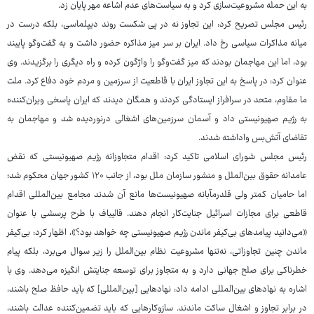
به این حمله مشروعیت‌سازی کرد و به سیاست‌های عدم اشاعه مهر پایان زد.
رئیس مجلس تصریح کرد: این تجاوز نه در پی شکست روند دیپلماسی، بلکه درست در
میانه مذاکرات سیاسی رخ داد. ایران بر سر میز مذاکره حضور داشت و به گفت‌وگو پایبند
بود، اما این مهاجمان بودند که میز گفت‌وگو را واژگون کرده و راه دیگری را برگزیدند. وی
عنوان کرد: در پاسخ به این تجاوز ایران با قاطعیت از سرزمین و مردم خود دفاع کرد. ملت
ما مقاوم، متحد در سرافراز ایستادگی کردند و همگان دیدند که ایران پاسخی ویران‌کننده
به رژیم صهیونیستی داد و آسمان سرزمین‌های اشغالی درنوردیده شد و مهاجمان به
تقاضای آتش‌بس واداشته شدند.
رئیس مجلس شورای اسلامی تاکید کرد: اقدام متجاوزانه رژیم صهیونیستی که نقض
عامدانه حقوق بین‌الملل و منشور سازمان ملل بود، از جانب ۱۲۰ کشور جهان محکوم شد؛
اما حامیان کمتر ولی قلدرمآبانه صهیونیست‌ها مانع آن شدند مجامع بین‌المللی اقدام
قاطعی برای مجازات اسرائیل جنایت‌کار انجام دهند. قالیباف با طرح پرسشی با عنوان
«می‌دانید پیامدهای بی‌کیفر ماندن رژیم صهیونیستی چه خواهد بود؟»، اظهار کرد: بی‌کیفر
ماندن چنین تجاوزاتی، نه‌تنها مشروعیت نظام بین‌الملل را زیر سوال می‌برد، بلکه پیام
خطرناکی برای صلح جهانی دارد و به متجاوز برای توسعه جنایتش انگیزه می‌دهد. وی با
اشاره به نهادهای بین‌المللی ادامه داد: نهادهایی [بین‌المللی] که باید حافظ صلح باشند،
در برابر تجاوز و اشغال ساکت ماندند. سازوکارهایی که باید تضمین‌کننده عدالت باشند،