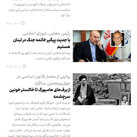
خامنه‌ای را نمی‌توان صرفا با فهرستی از پیروزی یا
شکست سیاست‌ها یا رخدادهای سیاسی این دوران
درک کرد.
۱۴۰۵.۰۴.۱۱
رئیس مجلس شورای اسلامی:
با جدیت پیگیر خاتمه جنگ در لبنان
هستیم
روسای مجلس ایران و لبنان بعد از ظهر روز گذشته با
هم گفت‌وگوی تلفنی داشتند.
۱۴۰۵.۰۴.۰۷
روایتی از معمار قانون اساسی در
چهل‌وپنجمین سالگرد
از برف‌های هامبورگ تا خاکستر خونین
سرچشمه
مرضیه کیان، خبرنگار گروه فرهنگ: به دو تصویر خیره
می‌شوم؛ بارها و بارها. عکس اول، مردی است
بلندقامت با عبایی تیره که در مه غلیظ و سرمای
استخوان‌سوز کنار دریاچه آلستر هامبورگ قدم
می‌زند. نگاهش نافذ است و انگار دارد هندسه یک
جهان جدید را در ذهنش ترسیم می‌کند. عکس دوم
اما، تلی از خاکستر و آهن‌پاره در سرچشمه تهران است؛