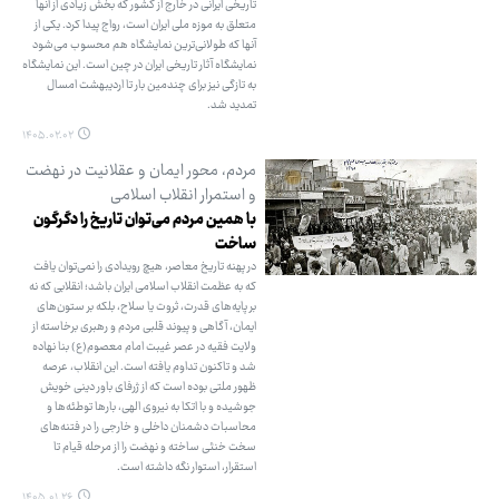
تاریخی ایرانی در خارج از کشور که بخش زیادی از آنها
متعلق به موزه ملی ایران است، رواج پیدا کرد. یکی از
آنها که طولانی‌ترین نمایشگاه هم محسوب می‌شود
نمایشگاه آثار تاریخی ایران در چین است. این نمایشگاه
به تازگی نیز برای چندمین بار تا اردیبهشت امسال
تمدید شد.
۱۴۰۵.۰۲.۰۲
مردم، محور ایمان و عقلانیت در نهضت
و استمرار انقلاب اسلامی
با همین مردم می‌توان تاریخ را دگرگون
ساخت
در پهنه تاریخ معاصر، هیچ رویدادی را نمی‌توان یافت
که به عظمت انقلاب اسلامی ایران باشد؛ انقلابی که نه
بر پایه‌های قدرت، ثروت یا سلاح، بلکه بر ستون‌های
ایمان، آگاهی و پیوند قلبی مردم و رهبری برخاسته از
ولایت فقیه در عصر غیبت امام معصوم(ع) بنا نهاده
شد و تاکنون تداوم یافته است. این انقلاب، عرصه
ظهور ملتی بوده است که از ژرفای باور دینی خویش
جوشیده و با اتکا به نیروی الهی، بارها توطئه‌ها و
محاسبات دشمنان داخلی و خارجی را در فتنه‌های
سخت خنثی ساخته و نهضت را از مرحله قیام تا
استقرار، استوار نگه داشته است.
۱۴۰۵.۰۱.۲۶