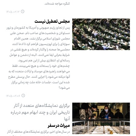
کنگره مواجه شده‌اند.
۱۴۰۵.۰۲.۱۲
مجلس تعطیل نیست
پس از تجاوز رژیم صهیونی و آمریکا به کشورمان و ترور
مسئولان و شخصیت‌های صاحب نام، صحن علنی
مجلس شورای اسلامی برگزار نشد، همین اقدام
سوژه‌ای را برای اپوزیسیون فراهم کرد تا ادعا کنند
مجلسی‌ها صحنه را واگذار کرده‌اند و هیچ نقشی در
شرایط بحرانی ایفا نمی‌کنند. البته از دشمن و عوامل
رسانه‌ای او، انتظاری بیش از این هم نمی‌رود،
چشم‌های خود را بسته‌اند و هیچ نمی‌بینند، فقط
می‌خواهند راهبردهای موساد و ایالات متحده که به
آنها دیکته می‌شود را اجرایی کنند. حال پرسش مطرح
شده این است: جلسات خانه ملت چه زمانی برگزار
می‌شود؟
۱۴۰۵.۰۲.۰۶
برگزاری نمایشگاه‌های متعدد از آثار
تاریخی ایران و چند ابهام مهم درباره
آنها
میراث در سفر
در سال‌های اخیر، برگزاری نمایشگاه‌های مختلف از آثار