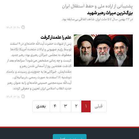
پشتیبانی از اراده ملی و حفظ استقلال ایران
بزرگ‌ترین میراث رهبر شهید
در ۲۲ بهمن سال ۵۷ ملت ایران شاهد اتفاقی بی‌سابقه بود.
۱۴۰۴.۱۲.۲۰
علم را علمدار گرفت
پس از شهادت حضرت آیت‌الله خامنه‌ای در ۹ اسفند
توسط رژیم صهیونی و ایالات متحده آمریکا نگاه‌ها
معطوف به مجلس خبرگان رهبری بود؛ رهبر جدید
کیست و چه زمانی مشخص می‌شود؟ سرانجام بعد از
گذشت هفتمین روز از آسمانی شدن رهبر و
مقتدایمان، خبرگانی‌ها به جمع‌بندی رسیدند و بامداد
دوشنبه ۱۸ اسفند به صورت رسمی ـ در بیانیه‌ای ـ
آیت‌الله سیدمجتبی حسینی‌خامنه‌ای را به عنوان رهبر
جدید انقلاب اسلامی ایران تعیین و معرفی کردند.
۱۴۰۴.۱۲.۱۸
قبلی
۱
۲
۳
۴
بعدی