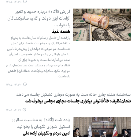
۱۴۰۵.۰۴.۳۰
گزارش «آگاه» درباره حدود و ثغور
الزامات ارزی دولت و گلایه صادرکنندگان
را بخوانید
طعمه لذیذ
بازگشت ارز حاصل از صادرات سال‌هاست به یکی از
مناقشه‌برانگیزترین موضوعات اقتصاد ایران تبدیل
شده است؛ موضوعی که دولت آن را پیش‌شرط تامین
نیازهای وارداتی می‌داند و بخش خصوصی بر اصل آن
صحه می‌گذارد، اما نسبت به شیوه اجرای آن
انتقادهای جدی دارد و معتقد است سیاست‌های ارزی
موجود، انگیزه صادرات و بازگشت شفاف ارز را کاهش
داده است.
۱۴۰۵.۰۴.۳۰
سه‌شنبه هفته جاری خانه ملت به صورت مجازی تشکیل جلسه می‌دهد
طحان‌نظیف: خلأ قانونی برگزاری جلسات مجازی مجلس برطرف شد
۱۴۰۵.۰۴.۲۹
یادداشت «آگاه» به مناسبت سالروز
تشکیل شورای نگهبان را بخوانید
امین مردم و نگهبان اراده ملی