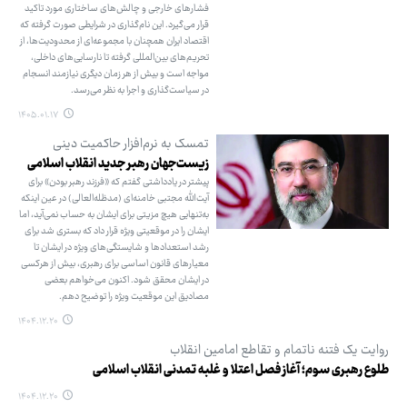
فشارهای خارجی و چالش‌های ساختاری مورد تاکید
قرار می‌گیرد. این نام‌گذاری در شرایطی صورت گرفته که
اقتصاد ایران همچنان با مجموعه‌ای از محدودیت‌ها، از
تحریم‌های بین‌المللی گرفته تا نارسایی‌های داخلی،
مواجه است و بیش از هر زمان دیگری نیازمند انسجام
در سیاست‌گذاری و اجرا به نظر می‌رسد.
۱۴۰۵.۰۱.۱۷
تمسک به نرم‌افزار حاکمیت دینی
زیست‌جهان رهبر جدید انقلاب اسلامی
پیشتر در یادداشتی گفتم که «فرزند رهبر بودن» برای
آیت‌الله مجتبی خامنه‌ای (مدظله‌العالی) در عین اینکه
به‌تنهایی هیچ مزیتی برای ایشان به حساب نمی‌آید، اما
ایشان را در موقعیتی ویژه قرار داد که بستری شد برای
رشد استعدادها و شایستگی‌های ویژه در ایشان تا
معیارهای قانون اساسی برای رهبری، بیش از هرکسی
در ایشان محقق شود. اکنون می‌خواهم بعضی
مصادیق این موقعیت ویژه را توضیح دهم.
۱۴۰۴.۱۲.۲۰
روایت یک فتنه ناتمام و تقاطع امامین انقلاب
طلوع رهبری سوم؛ آغاز فصل اعتلا و غلبه تمدنی انقلاب اسلامی
۱۴۰۴.۱۲.۲۰