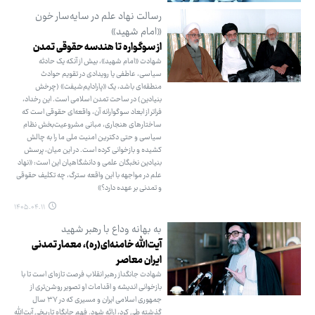
رسالت نهاد علم در سایه‌سار خون
«امام شهید»
از سوگواره تا هندسه حقوقی تمدن
شهادت «امام شهید»، بیش از آنکه یک حادثه
سیاسی، عاطفی یا رویدادی در تقویم حوادث
منطقه‌ای باشد، یک «پارادایم‌شیفت» (چرخش
بنیادین) در ساحت تمدن اسلامی است. این رخداد،
فراتر از ابعاد سوگوارانه آن، واقعه‌ای حقوقی است که
ساختارهای هنجاری، مبانی مشروعیت‌بخش نظام
سیاسی و حتی دکترین امنیت ملی ما را به چالش
کشیده و بازخوانی کرده است. در این میان، پرسش
بنیادین نخبگان علمی و دانشگاهیان این است: «نهاد
علم در مواجهه با این واقعه سترگ، چه تکلیف حقوقی
و تمدنی بر عهده دارد؟»
۱۴۰۵.۰۴.۱۱
به بهانه وداع با رهبر شهید
آیت‌الله خامنه‌ای(ره)، معمار تمدنی
ایران معاصر
شهادت جانگداز رهبر انقلاب فرصت تازه‌ای است تا با
بازخوانی اندیشه و اقدامات او تصویر روشن‌تری از
جمهوری اسلامی ایران و مسیری که در ۳۷ سال
گذشته طی کرد، ارائه شود. فهم جایگاه تاریخی آیت‌الله