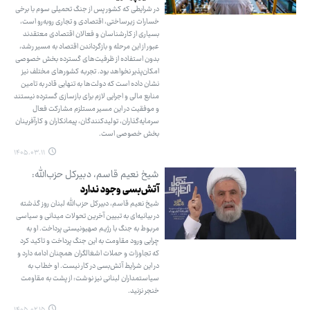
در شرایطی که کشور پس از جنگ تحمیلی سوم با برخی
خسارات زیرساختی، اقتصادی و تجاری روبه‌رو است،
بسیاری از کارشناسان و فعالان اقتصادی معتقدند
عبور از این مرحله و بازگرداندن اقتصاد به مسیر رشد،
بدون استفاده از ظرفیت‌های گسترده بخش خصوصی
امکان‌پذیر نخواهد بود. تجربه کشورهای مختلف نیز
نشان داده است که دولت‌ها به تنهایی قادر به تامین
منابع مالی و اجرایی لازم برای بازسازی گسترده نیستند
و موفقیت در این مسیر مستلزم مشارکت فعال
سرمایه‌گذاران، تولیدکنندگان، پیمانکاران و کارآفرینان
بخش خصوصی است.
۱۴۰۵.۰۳.۱۱
شیخ نعیم قاسم، دبیرکل حزب‌الله:
آتش‌بسی وجود ندارد
شیخ نعیم قاسم، دبیرکل حزب‌الله لبنان روز گذشته
در بیانیه‌ای به تبیین آخرین تحولات میدانی و سیاسی
مربوط به جنگ با رژیم صهیونیستی پرداخت. او به
چرایی ورود مقاومت به این جنگ پرداخت و تاکید کرد
که تجاوزات و حملات اشغالگران همچنان ادامه دارد و
در این شرایط آتش‌بسی در کار نیست. او خطاب به
سیاستمداران لبنانی نیز نوشت: از پشت به مقاومت
خنجر نزنید.
۱۴۰۵.۰۲.۱۵