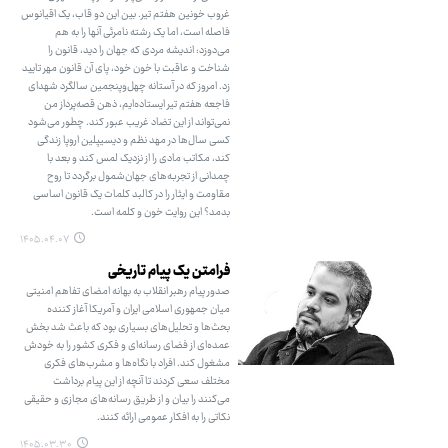
غروب خونین هفتم تیر. بین این دو قاب، یک اقیانوس
فاصله است، اما یک رشته نامرئی آنها را به هم
می‌دوزد: اندیشه مردی که جهان را دید، قانون را
شناخت و عاقبت با خون خود، پای آن قانون مهر تایید
زد. امروز که در آستانه چهل‌وپنجمین سالگرد شهدای
فاجعه هفتم تیر ایستاده‌ایم، ذهن قصه‌پرداز من
نمی‌تواند از این تضاد غریب عبور کند. چطور می‌شود
کسی سال‌ها در مهد نظم و دیسیپلین اروپا زندگی
کند، مکاتب مادی را از نزدیک لمس کند و بعد با
چمدانی از تجربه‌های جهان‌شمول برگردد تا روح
مقاومت و ایثار را در کالبد کلمات یک قانون اساسی
بدمد؟ این روایت خون و کلمه است.
۱۴۰۵.۰۴.۰۷
فرامتن یک پیام تاریخی
صدور پیام رهبر انقلاب به بهانه امضای تفاهم امنیتی
میان جمهوری اسلامی ایران و آمریکا آغاز کننده
بحث‌ها و تحلیل‌های بسیاری بود که باعث شد بخش
عمده‌ای از فضای رسانه‌ای و فکری کشور را به خودش
مشغول کند. افراد با نگاه‌ها و مشرب‌های فکری
مختلف سعی کردند تا آنچه از این پیام برداشت
می‌کنند را بیان و از طریق رسانه‌های مجازی و حقیقی
نکاتی را به افکار عمومی ارائه کنند.
۱۴۰۵.۰۳.۳۰