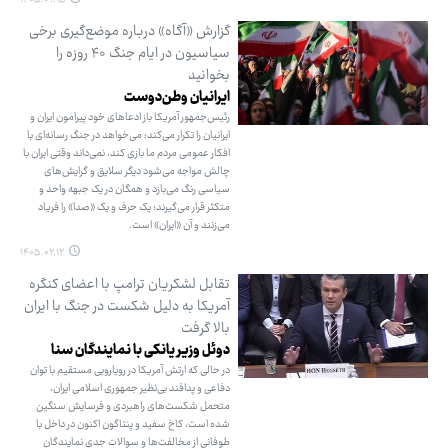
گزارش «آگاه» درباره موضع‌گیری برخی
سیاسیون در ایام جنگ ۴۰ روزه را
بخوانید
ایرانیان وطن‌دوست
رئیس‌جمهور آمریکا باز ادعاهای خود پیرامون ایران و
ایرانیان را تکرار می‌کند؛ می‌خواهد در جنگ رسانه‌ای با
افکار عمومی مردم ما بازی کند، نمی‌داند وقتی ایران با
چالش مواجه می‌شود دیگر سلایق و گرایش‌های
سیاسی رنگ می‌بازد و همگان در یک جبهه واحد و
متکثر قرار می‌گیرند؛ یک حرف و یک «صدا» را فریاد
می‌زنند و آن «ایران» است.
۱۴۰۵.۰۲.۱۲
تقابل لشکریان ترامپ با اعضای کنگره
آمریکا به دلیل شکست در جنگ با ایران
بالا گرفت
دوئل وزیر یانکی با نمایندگان سنا
در حالی که ارتش آمریکا در رویارویی مستقیم با توان
دفاعی و پدافند بی‌نظیر جمهوری اسلامی ایران،
متحمل شکست‌های راهبردی و فرسایش سنگین
شده است، کاخ سفید و پنتاگون اکنون در داخل با
طوفانی از مخالفت‌ها و سوالات جدی نمایندگان