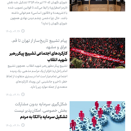
شورای نگهبان که ۲۶ تیر ماه ۱۳۵۹ تشکیل شد نقش
«ترمز اضطراری» را ایفا می‌کند تا قوانین تصویب شده
با «شریعت» و «قانون اساسی» هم‌خوانی داشته
باشد. حال چرا دشمن چشم دیدن نهادی همچون
شورای نگهبان را ندارد؟
۱۴۰۵.۰۴.۲۶
پیام تشییع تاریخ‌ساز از تهران تا قم،
عراق و مشهد
کارکردهای اجتماعی تشییع پیکر رهبر
شهید انقلاب
تشییع پیکر مطهر رهبر شهید انقلاب، همچون تشییع
امام راحل(ره) فراتر از یک مراسم مذهبی، یک پدیده
اجتماعی تمام‌عیار است اما در بستری متفاوت از لحاظ
خطر، تاخیر و جانشینی. این رویداد کارکردهای
متعددی از جمله موارد زیر را دارد.
۱۴۰۵.۰۴.۲۰
شکل‌گیری سرمایه بدون مشارکت
بخش خصوصی، امکان‌پذیر نیست
تشکیل سرمایه با اتکا به مردم
۱۴۰۵.۰۴.۲۰