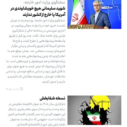
سخنگوی وزارت امور خارجه:
شهید سلیمانی هیچ خویشاوندی در
آمریکا یا خارج از کشور ندارند
سخنگوی وزارت امور خارجه، روز دوشنبه در جریان
نشست خبری خود در پاسخ به سوالی پیرامون درز
اخباری غیررسمی در رسانه‌ها حاکی از شکل‌گیری
طرحی برای خاتمه جنگ، گفت: چند روز قبل از طریق
واسطه‌ها پیشنهادهایی را مطرح کردند و طرح ۱۵
ماده‌ای آمریکا که از طریق پاکستان و برخی دیگر از
کشورهای دوست منعکس شد. همان موقع هم ما
اعلام کردیم که چنین پیشنهادهایی هم به شدت
زیاده‌خواهانه و هم غیرمعمول و غیرمنطقی است. ما
فارغ از آن پیشنهاد که عرض کردم، به هیچ عنوان برای
ما قابل قبول نبود بر اساس منافع خودمان، بر اساس
ملاحظات خودمان، مجموعه مطالباتی که داشتیم و
داریم را مدون کردیم.
۱۴۰۵.۰۱.۱۸
نسخه شفابخش
نام‌گذاری سال ۱۴۰۵ به عنوان «اقتصاد مقاومتی در
سایه وحدت و امنیت» از سوی مقام رهبری، بار دیگر
این مفهوم کلیدی را به صدر گفتمان اقتصادی کشور
بازگردانده است؛ مفهومی که سال‌هاست به‌عنوان
نقشه راهی برای عبور از تلاطم‌های اقتصادی،