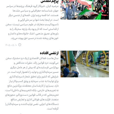
پرچم مقدس
مرضیه کیان، خبرنگار گروه فرهنگ: پرچم‌ها در سراسر
جهان شناسنامه جغرافیایی و سیاسی ملت‌ها
هستند، اما قصه پرچم ایران، قصه‌ای از جنسی دیگر
است. در اینجا بحث تنها بر سر ملی‌گرایی و
ناسیونالیسم متعارف در علوم سیاسی نیست؛ سخن
از قداستی است که تار و پود یک پارچه سه‌رنگ را به
باورهای عمیق مذهبی، اشک خانواده‌های داغدار و
خون‌های ریخته شده در مسیر حق پیوند می‌زند.
۱۴۰۵.۰۵.۱۰
از نفس افتاده
سال‌هاست فعالان اقتصادی از یک درد مشترک سخن
می‌گویند؛ درد قوانین زائد، مقررات متناقض و
بروکراسی فرساینده‌ای که بیش از هر عامل دیگری
مسیر سرمایه‌گذاری و تولید را ناهموار کرده است. در
شرایطی که کشور برای تحقق شعار «سرمایه‌گذاری
برای تولید» به جذب سرمایه و رونق کسب‌وکار نیاز
دارد، بسیاری از کارشناسان معتقدند بزرگ‌ترین مانع
نه تحریم‌های خارجی، بلکه «تحریم‌های داخلی» است؛
تحریم‌هایی که در قالب قوانین دست‌وپاگیر، مجوزهای
متعدد، فرآیندهای طولانی اداری و تعارض منافع
دستگاه‌های اجرایی، نفس تولیدکننده و سرمایه‌گذار را
گرفته است.