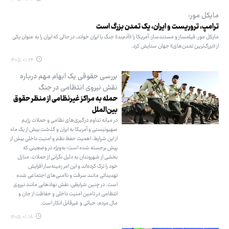
مایکل مور:
ترامپ، تروریست و ایران، یک تمدن بزرگ است
مایکل مور، فیلمساز و مستندساز، آمریکا را «آدم‌بد» جنگ با ایران خواند، در حالی که ایران را به عنوان یکی
از «بزرگ‌ترین تمدن‌های» جهان ستایش کرد.
۱۴۰۵.۰۱.۲۴
بررسی حقوقی یک ابهام مهم درباره
نقش نیروی انتظامی در جنگ
حمله به مراکز غیرنظامی از منظر حقوق
بین‌الملل
در میانه تداوم درگیری‌های نظامی و حملات رژیم
صهیونیستی و آمریکا به ایران و گذشت بیش از یک ماه
از این شرایط، اهمیت حفظ نظم و امنیت داخلی بیش از
پیش برجسته شده است؛ به‌ویژه در وضعیتی که
بخشی از شهروندان به دلیل نگرانی از حملات، منازل
خود را ترک کرده‌اند و این امر زمینه‌ساز افزایش
تهدیداتی مانند سرقت و ناامنی‌های اجتماعی شده
است. در چنین شرایطی، نقش نهادهایی مانند نیروی
انتظامی در تامین امنیت داخلی و حفاظت از جان و
مال مردم، حیاتی و غیرقابل انکار است.
۱۴۰۵.۰۱.۱۸