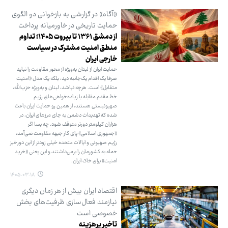
«آگاه» در گزارشی به بازخوانی دو الگوی
حمایت تاریخی در خاورمیانه پرداخت
از دمشق ۱۳۶۱ تا بیروت ۱۴۰۵؛ تداوم
منطق امنیت مشترک در سیاست
خارجی ایران
حمایت ایران از لبنان به‌ویژه از محور مقاومت را نباید
صرفا یک اقدام یک‌جانبه دید، بلکه یک مدل «امنیت
متقابل» است. هرچه نباشد، لبنان و به‌ویژه حزب‌الله،
خط مقدم مقابله با زیاده‌خواهی‌های رژیم
صهیونیستی هستند، از همین رو حمایت ایران باعث
شده که تهدیدات دشمن به جای مرزهای ایران، در
هزاران کیلومتر دورتر متوقف شود. چه بسا اگر
«جمهوری اسلامی» پای کار جبهه مقاومت نمی‌آمد،
رژیم صهیونی و ایالات متحده خیلی زودتر از این دورخیز
حمله به کشورمان را برمی‌داشتند و این یعنی «خرید
امنیت» برای خاک ایران.
۱۴۰۵.۰۳.۱۸
اقتصاد ایران بیش از هر زمان دیگری
نیازمند فعال‌سازی ظرفیت‌های بخش
خصوصی است
تاخیر پرهزینه