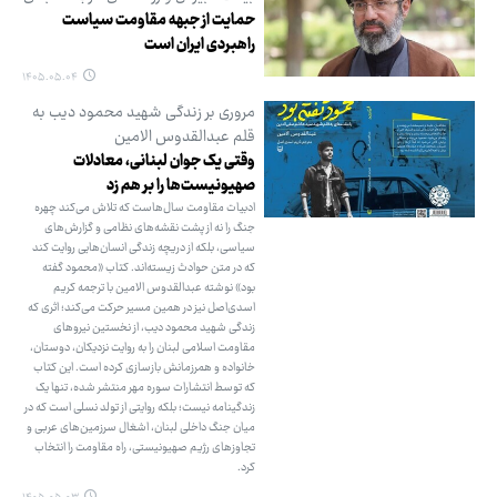
حمایت از جبهه مقاومت سیاست
راهبردی ایران است
۱۴۰۵.۰۵.۰۴
مروری بر زندگی شهید محمود دیب به
قلم عبدالقدوس الامین
وقتی یک جوان لبنانی، معادلات
صهیونیست‌ها را بر هم زد
ادبیات مقاومت سال‌هاست که تلاش می‌کند چهره
جنگ را نه از پشت نقشه‌های نظامی و گزارش‌های
سیاسی، بلکه از دریچه زندگی انسان‌هایی روایت کند
که در متن حوادث زیسته‌اند. کتاب «محمود گفته
بود» نوشته عبدالقدوس الامین با ترجمه کریم
اسدی‌اصل نیز در همین مسیر حرکت می‌کند؛ اثری که
زندگی شهید محمود دیب، از نخستین نیروهای
مقاومت اسلامی لبنان را به روایت نزدیکان، دوستان،
خانواده و همرزمانش بازسازی کرده است. این کتاب
که توسط انتشارات سوره مهر منتشر شده، تنها یک
زندگینامه نیست؛ بلکه روایتی از تولد نسلی است که در
میان جنگ داخلی لبنان، اشغال سرزمین‌های عربی و
تجاوزهای رژیم صهیونیستی، راه مقاومت را انتخاب
کرد.