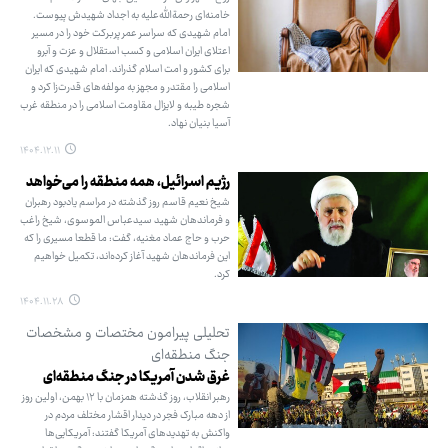
خامنه‌ای رحمة‌الله‌علیه به اجداد شهیدش پیوست.
امام شهیدی که سراسر عمر پربرکت خود را در مسیر
اعتلای ایران اسلامی و کسب استقلال و عزت و آبرو
برای کشور و امت اسلام گذراند. امام شهیدی که ایران
اسلامی را مقتدر و مجهز به مولفه‌های قدرت‌زا کرد و
شجره طیبه و لایزال مقاومت اسلامی را در منطقه غرب
آسیا بنیان نهاد.
۱۴۰۴.۱۲.۱۱
رژیم اسرائیل، همه منطقه را می‌خواهد
شیخ نعیم قاسم روز گذشته در مراسم یادبود رهبران
و فرماندهان شهید سیدعباس الموسوی، شیخ راغب
حرب و حاج عماد مغنیه، گفت: ما قطعا مسیری را که
این فرماندهان شهید آغاز کرده‌اند، تکمیل خواهیم
کرد.
۱۴۰۴.۱۱.۲۸
تحلیلی پیرامون مختصات و مشخصات
جنگ منطقه‌ای
غرق شدن آمریکا در جنگ منطقه‌ای
رهبر انقلاب، روز گذشته همزمان با ۱۲ بهمن، اولین روز
از دهه مبارک فجر در دیدار اقشار مختلف مردم در
واکنش به تهدیدهای آمریکا گفتند: آمریکایی‌ها