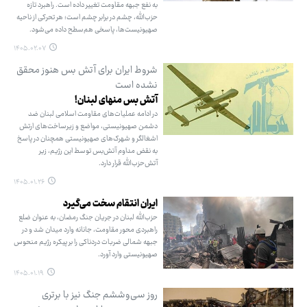
به نفع جبهه مقاومت تغییر داده است. راهبرد تازه
حزب‌الله، چشم در برابر چشم است؛ هر تحرکی از ناحیه
صهیونیست‌ها، پاسخی هم‌سطح داده می‌شود.
۱۴۰۵.۰۲.۰۷
شروط ایران برای آتش بس هنوز محقق
نشده است
آتش بس منهای لبنان!
در ادامه عملیات‌های مقاومت اسلامی لبنان ضد
دشمن صهیونیستی، مواضع و زیرساخت‌های ارتش
اشغالگر و شهرک‌های صهیونیستی همچنان در پاسخ
به نقض مداوم آتش‌بس توسط این رژیم، زیر
آتش‌حزب‌الله قرار دارد.
۱۴۰۵.۰۱.۲۶
ایران انتقام سخت می‌گیرد
حزب‌الله لبنان در جریان جنگ رمضان، به عنوان ضلع
راهبردی محور مقاومت، جانانه وارد میدان شد و در
جبهه شمالی ضربات دردناکی را بر پیکره رژیم منحوس
صهیونیستی وارد آورد.
۱۴۰۵.۰۱.۱۹
روز سی‌وششم جنگ نیز با برتری