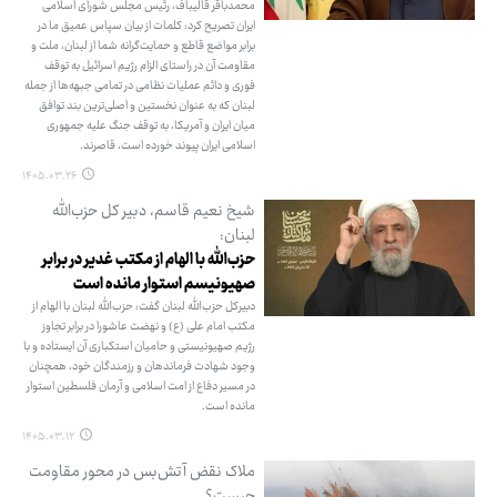
محمدباقر قالیباف، رئیس مجلس شورای اسلامی
ایران تصریح کرد: کلمات از بیان سپاس عمیق ما در
برابر مواضع قاطع و حمایت‌گرانه شما از لبنان، ملت و
مقاومت آن در راستای الزام رژیم اسرائیل به توقف
فوری و دائم عملیات نظامی در تمامی جبهه‌ها از جمله
لبنان که به عنوان نخستین و اصلی‌ترین بند توافق
میان ایران و آمریکا، به توقف جنگ علیه جمهوری
اسلامی ایران پیوند خورده است، قاصرند.
۱۴۰۵.۰۳.۲۶
شیخ نعیم قاسم، دبیر کل حزب‌الله
لبنان:
حزب‌الله با الهام از مکتب غدیر در برابر
صهیونیسم استوار مانده است
دبیرکل حزب‌الله لبنان گفت: حزب‌الله لبنان با الهام از
مکتب امام علی (ع) و نهضت عاشورا در برابر تجاوز
رژیم صهیونیستی و حامیان استکباری آن ایستاده و با
وجود شهادت فرماندهان و رزمندگان خود، همچنان
در مسیر دفاع از امت اسلامی و آرمان فلسطین استوار
مانده است.
۱۴۰۵.۰۳.۱۲
ملاک نقض آتش‌بس در محور مقاومت