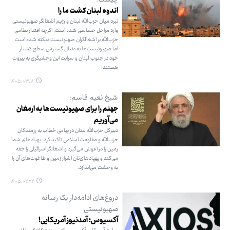
چیست؟
اندوه لبنان کشت ما را
نبرد میان حزب‌الله لبنان و رژیم اشغالگر صهیونیستی
وارد مراحل حساسی شده است. اگرچه اقتدار نظامی
حزب‌الله بر اشغالگران صهیونیست دیکته شده است
اما صهیونیست‌ها به دنبال گسترش سطح کشتار
خود در جنوب لبنان و سرایت این وحشیگری به بیروت
هستند.
۱۴۰۵.۰۳.۱۱
شیخ نعیم قاسم:
جهنم را برای صهیونیست‌ها به ارمغان
می‌آوریم
دبیرکل حزب‌الله لبنان در پیامی خطاب به رزمندگان
حزب‌الله و مقاومت اسلامی تاکید کرد: پهپادهای شما
زمین را در آغوش می‌گیرد و اشغالگر اسرائیلی را خفه
می‌کند و پهپادهای‌تان اشرار زمین و طاغوت‌های آن را
به وحشت می‌اندازد.
۱۴۰۵.۰۲.۲۲
دروغ‌های ادامه‌دار یک رسانه
صهیونیستی
آکسیوس؛ آمدنیوز آمریکایی!