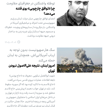
توطئه واشنگتن در جغرافیای مقاومت
چرا «توافق چارچوبی» بوی فتنه
می‌دهد؟
امضای توافق چارچوبی میان دولت لبنان و رژیم
صهیونیستی تحت اشراف و میانجیگری آمریکا در
واشنگتن، بار دیگر پرده از سناریوهای پیچیده، خطرناک
و مسموم جبهه استکبار برای ضربه زدن به ساختار
درونی جبهه مقاومت برداشت.
۱۴۰۵.۰۴.۰۶
سگ هار صهیونیست بدون توجه به
ارباب آمریکایی‌اش، همچنان به لبنان
حمله می‌کند
امروز لبنان، نتیجه علی‌الاصول نبودن
تهران
شهید ابوالفضل نیکویی، معروف به «حاج یونس»
نابغه اطلاعات عملیات نیروی قدس سپاه می‌گفت:
«حاج قاسم به ما تاکید کرده بود که اگر سوریه سقوط
کند، باید در تهران جواب دهیم.» پیش‌بینی حاج قاسم
محقق شد و سوریه از دست رفت و به ناچار در تهران و
در داخل مرزهای ایران اسلامی با متجاوزان صهیونی و
آمریکایی پنجه در پنجه انداختیم. حالا همان حکایت در
قبال لبنان نیز صدق می‌کند؛ مطمئنا اگر حاج قاسم