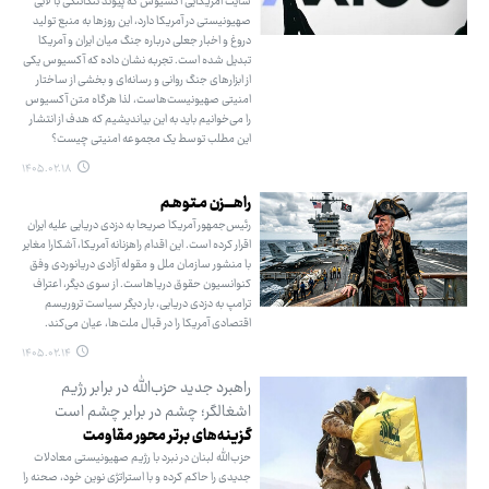
سایت آمریکایی آکسیوس که پیوند تنگاتنگی با لابی
صهیونیستی در آمریکا دارد، این روزها به منبع تولید
دروغ و اخبار جعلی درباره جنگ میان ایران و آمریکا
تبدیل شده است. تجربه نشان داده که آکسیوس یکی
از ابزارهای جنگ روانی و رسانه‌ای و بخشی از ساختار
امنیتی صهیونیست‌هاست، لذا هرگاه متن آکسیوس
را می‌خوانیم باید به این بیاندیشیم که هدف از انتشار
این مطلب توسط یک مجموعه امنیتی چیست؟
۱۴۰۵.۰۲.۱۸
راهــــزن مـتوهـم
رئیس‌جمهور آمریکا صریحا به دزدی دریایی علیه ایران
اقرار کرده است. این اقدام راهزنانه آمریکا، آشکارا مغایر
با منشور سازمان ملل و مقوله آزادی دریانوردی وفق
کنوانسیون حقوق دریاهاست. از سوی دیگر، اعتراف
ترامپ به دزدی دریایی، بار دیگر سیاست تروریسم
اقتصادی آمریکا را در قبال ملت‌ها، عیان می‌کند.
۱۴۰۵.۰۲.۱۴
راهبرد جدید حزب‌الله در برابر رژیم
اشغالگر؛ چشم در برابر چشم است
گزینه‌های برتر محور مقاومت
حزب‌الله لبنان در نبرد با رژیم صهیونیستی معادلات
جدیدی را حاکم کرده و با استراتژی نوین خود، صحنه را