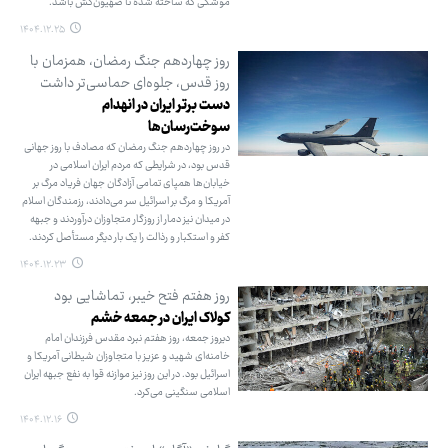
موشکی که ساخته شده تا صهیون‌کش باشد.
۱۴۰۴.۱۲.۲۵
روز چهاردهم جنگ رمضان، همزمان با
روز قدس، جلوه‌ای حماسی‌تر داشت
دست برتر ایران در انهدام
سوخت‌رسان‌ها
در روز چهاردهم جنگ رمضان که مصادف با روز جهانی
قدس بود، در شرایطی که مردم ایران اسلامی در
خیابان‌ها همپای تمامی آزادگان جهان فریاد مرگ بر
آمریکا و مرگ بر اسرائیل سر می‌دادند، رزمندگان اسلام
در میدان نیز دمار از روزگار متجاوزان درآوردند و جبهه
کفر و استکبار و رذالت را یک بار دیگر مستأصل کردند.
۱۴۰۴.۱۲.۲۳
روز هفتم فتح خیبر، تماشایی بود
کولاک ایران در جمعه خشم
دیروز جمعه، روز هفتم نبرد مقدس فرزندان امام
خامنه‌ای شهید و عزیز با متجاوزان شیطانی آمریکا و
اسرائیل بود. در این روز نیز موازنه قوا به نفع جبهه ایران
اسلامی سنگینی می‌کرد.
۱۴۰۴.۱۲.۱۶