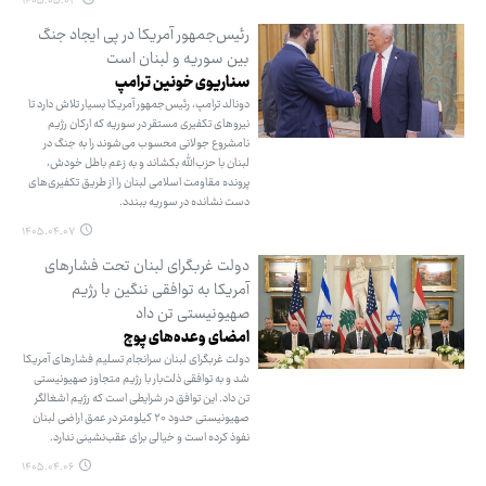
۱۴۰۵.۰۵.۰۳
رئیس‌جمهور آمریکا در پی ایجاد جنگ
بین سوریه و لبنان است
سناریوی خونین ترامپ
دونالد ترامپ، رئیس‌جمهور آمریکا بسیار تلاش دارد تا
نیروهای تکفیری مستقر در سوریه که ارکان رژیم
نامشروع جولانی محسوب می‌شوند را به جنگ در
لبنان با حزب‌الله بکشاند و به زعم باطل خودش،
پرونده مقاومت اسلامی لبنان را از طریق تکفیری‌های
دست نشانده در سوریه ببندد.
۱۴۰۵.۰۴.۰۷
دولت غربگرای لبنان تحت فشارهای
آمریکا به توافقی ننگین با رژیم
صهیونیستی تن داد
امضای وعده‌های پوچ
دولت غربگرای لبنان سرانجام تسلیم فشارهای آمریکا
شد و به توافقی ذلت‌بار با رژیم متجاوز صهیونیستی
تن داد. این توافق در شرایطی است که رژیم اشغالگر
صهیونیستی حدود ۲۰ کیلومتر در عمق اراضی لبنان
نفوذ کرده است و خیالی برای عقب‌نشینی ندارد.
۱۴۰۵.۰۴.۰۶