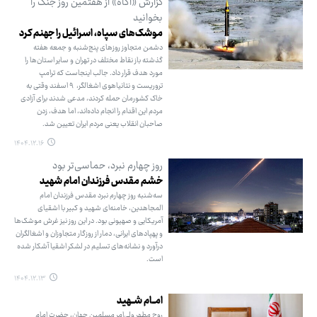
گزارش «آگاه» از هفتمین روز جنگ را
بخوانید
موشک‌های سپاه، اسرائیل را جهنم کرد
دشمن متجاوز روزهای پنج‌شنبه و جمعه هفته
گذشته باز نقاط مختلف در تهران و سایر استان‌ها را
مورد هدف قرار داد. جالب اینجاست که ترامپ
تروریست و نتانیاهوی اشغالگر، ۹ اسفند وقتی به
خاک کشورمان حمله کردند، مدعی شدند برای آزادی
مردم این اقدام را انجام داده‌اند، اما هدف، زدن
صاحبان انقلاب یعنی مردم ایران تعیین شد.
۱۴۰۴.۱۲.۱۶
روز چهارم نبرد، حماسی‌تر بود
خشم مقدس فرزندان امام شهید
سه‌شنبه روز چهارم نبرد مقدس فرزندان امام
المجاهدین، خامنه‌ای شهید و کبیر با اشقیای
آمریکایی و صهیونی بود. در این روز نیز غرش موشک‌ها
و پهپادهای ایرانی، دمار از روزگار متجاوزان و اشغالگران
درآورد و نشانه‌های تسلیم در لشکر اشقیا آشکار شده
است.
۱۴۰۴.۱۲.۱۳
امــام شــهید
روح مطهر ولی‌امر مسلمین جهان، حضرت امام