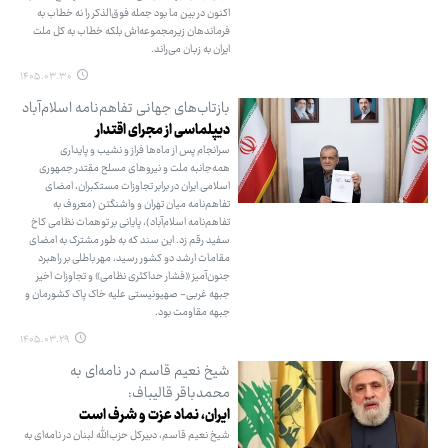
اکنون در بین ما بود جمله فوق‌الذکر را نه خطاب به
فرماندهان زیرمجموعه‌اش بلکه خطاب به کل ملت
ایران به زبان می‌راند.
۱۴۰۵.۰۳.۳۰
بازتاب‌های جهانی تفاهم‌نامه اسلام‌آباد
دیپلماسی از مجرای اقتدار
سرانجام پس از ماه‌ها فراز و نشیب و پایداری
همه‌جانبه ملت و نیروهای مسلح مقتدر جمهوری
اسلامی ایران در برابر تجاوزات مستکبران، امضای
تفاهم‌نامه میان تهران و واشنگتن (معروف به
تفاهم‌نامه اسلام‌آباد)، پایانی بر توهمات نظامی کاخ
سفید رقم زد. این سند که به طور مشترک به امضای
مقامات ارشد دو کشور رسید، مهر باطلی بر راهبرد
جنون‌آمیز «فشار حداکثری نظامی» و تجاوزات اخیر
جبهه غربی- صهیونیستی علیه خاک پاک کشورمان و
جبهه مقاومت بود.
۱۴۰۵.۰۳.۲۹
شیخ نعیم قاسم در نامه‌ای به
محمدباقر قالیباف:
ایران، نماد عزت و شرف است
شیخ نعیم قاسم، دبیرکل حزب‌الله لبنان در نامه‌ای به