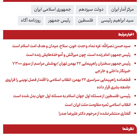
مرکز آمار ایران
دولت سیزدهم
جمهوری اسلامی ایران
سید ابراهیم رئیسی
فلسطین
رئیس جمهور
روزنامه آگاه
اخبار مرتبط
سیدحسن نصرالله: غزه نماد وحدت خون، سلاح، میدان و هدف امت اسلام است
رئیس‌جمهور: امام زنده است، چون میراثش و آموخته‌هایش زنده است
رئیس‌جمهور سخنران راهپیمایی ۲۲ بهمن تهران/پوشش مراسم از سوی ۷۳۰۰
خبرنگار داخلی و خارجی
قطعنامه راهپیمایی سراسری ۲۲ بهمن: انقلاب اسلامی با اقتدار فصل نوینی را فراروی
جامعه‌ بشری قرار داده
رئیسی: فلسطین از مسئله اول جهان اسلام به مسئله اول جهان بدل شده است
انقلاب اسلامی ثمره مقاومت ملت ایران است
گفتاری منتشر نشده از مرحوم دکتر علیرضا صدرا
نظر شما