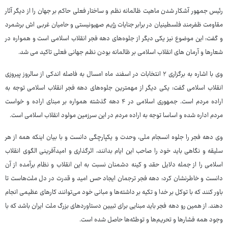
رئیس جمهور آشکار شدن ماهیت ظالمانه نظم و ساختار فعلی حاکم بر جهان را از دیگر آثار
مقاومت ظفرمند فلسطینیان در برابر جنایات رژیم صهیونیستی و حامیان غربی اش برشمرد
و گفت: این موضوع نیز یکی دیگر از جلوه‌های دهه فجر انقلاب اسلامی است و همواره در
شعارها و آرمان های انقلاب اسلامی بر ظالمانه بودن نظم جهانی فعلی تاکید می شد.
وی با اشاره به برگزاری ۲ انتخابات در اسفند ماه امسال به فاصله اندکی از سالروز پیروزی
انقلاب اسلامی گفت: یکی دیگر از مهمترین جلوه‌های دهه فجر انقلاب اسلامی توجه به
اراده مردم است. جمهوری اسلامی در ۴ دهه گذشته همواره بر مبنای اراده و خواست
مردم اداره شده و اساسا توجه به اراده مردم در این سرزمین مولود انقلاب اسلامی است.
وی دهه فجر را جلوه انسجام ملی، وحدت و یکپارچگی دانست و با بیان اینکه همه از هر
سلیقه و نگاهی باید خود را صاحب این ایام بدانند، اثرگذاری و امیدآفرینی الگوی انقلاب
اسلامی را از جمله دلایل حقد و کینه دشمنان نسبت به این انقلاب و نظام برآمده از آن
دانست و خاطرنشان کرد: دهه فجر ترجمان ایجاد حس امید و قدرت در دل ملت‌هاست تا
باور کنند که با توکل بر خدا و تکیه بر داشته‌ها و مبانی خود می‌توانند کارهای عظیمی انجام
دهند. از همین رو دهه فجر باید مبنایی برای تبیین دستاوردهای بزرگ ملت ایران باشد که با
وجود همه فشارها و تحریم‌ها و توطئه‌ها حاصل شده است.