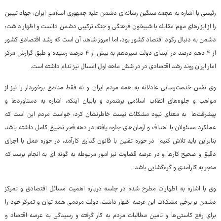
رئیسی با اشاره به هجمه سنگین رسانه‌ای دشمن علیه جمهوری اسلامی ایران، جهاد تبیین
را از ابزارهای مهم مقابله با شبیخون فرهنگی و جنگ ترکیبی دشمن دانست و اظهار داشت:
دشمن به دنبال رکود اقتصاد کشور بود، اما امروز شاهد آن است که رشد اقتصادی کشور
از ۴ دهم درصد در ابتدای دولت سیزدهم به بیش از ۴ درصد رسیده و طبق گزارش مرکز
امار ایران روند رشد اقتصادی در در شش ماهه اول امسال نیز تدام داشته است.
وی نفس خدمت‌رسانی عادلانه به همه مردم ایران و نه فقط مناطق برخوردار را نیز از
مواهب و جلوه‌های انقلاب اسلامی برشمرد و بابیان اینکه، اشاره به دستاوردها و
پیشرفت‌ها به معنای نبود مشکلات نیست خاطرنشان کرد: خواست مردم این است که
عملکرد مسئولان با اهداف و آرمان‌های جلوه یافته در دهه فجر تطبیق کامل داشته باشد
بنابراین باید تلاش کنیم در حوزه تقنین با قانون گذاری کارآمد، در حوزه عمل با اجرای
دقیق و صحیح کارها و در عرصه قضاوت نیز امور مربوطه به گونه ای به انجام برسد که
منجر به کارآمدی و گره‌گشایی باشد.
وی با اشاره به اظهارات مطرح شده در جلسه درباره اهمیت مسائل اقتصادی و تمرکز
دشمن بر برخی مشکلات این عرصه اظهار داشت: دولت مردمی همه توان و تمرکز خود را
برای رفع کاستی‌ها و تامین مطالبات مردم به کار گرفته و رسیدگی به عرصه اقتصاد و