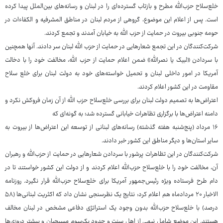
خلع‌سلاح حزب‌الله مطرح و بازتاب گسترده‌ای را در لبنان و رسانه‌های بین‌الملل پیدا کرده
است. پس از اعلام این موضوع، گروهی از مردم لبنان در مناطق المشرفیه و الکفاءات در
حومه جنوبی بیروت در حمایت از حزب الله به خیابان آمدند و تجمع کردند.
شرکت‌کنندگان در این تجمع شعارهایی در حمایت از حزب الله لبنان سر دادند. آنها همچنین
با سردادن «لبیک یا نصرالله» ضمن اعلام حمایت از حزب الله، مخالفت خود را با دخالت
آمریکا در امور داخلی لبنان و تحمیل خواسته‌های خود به دولت لبنان برای خلع سلاح
مقاومت در این کشور اعلام کردند.
اعتراض‌ها به تصمیم دولت لبنان برای بررسی خلع‌سلاح حزب الله از آن زمان فروکش نکرد و
دامنه اعتراض‌ها با برگزاری تظاهرات خیابانی گسترده شد؛ به گونه‌ای که
۱۶ مرداد (پنج‌شنبه هفته گذشته) رسانه‌های لبنانی از توسعه این اعتراض‌ها از بیروت به
سایر استان‌ها و دیگر مناطق این کشور خبر دادند.
شرکت‌کنندگان در این تظاهرات پرشور با سردادن شعارهایی در حمایت از حزب‌الله و رهبران
آن، مخالفت خود را با خلع‌سلاح حزب‌الله اعلام کردند و از دولت این کشور خواستند تا در
دام طرح فرستاده ویژه رئیس‌جمهور آمریکا برای خلع‌سلاح حزب‌الله قرار نگیرد. روزنامه
الاخبار ۲۰ مردادماه هم اعلام کرد: نتایج یک نظرسنجی نشان داد که اکثریت لبنانی‌ها (۵۸
درصد) با خلع‌سلاح حزب‌الله بدون وجود یک استراتژی دفاعی مشخص در لبنان مخالف
هستند. این موضع شامل نیمی از اهل سنت و حدود یک‌سوم مسیحیان و بیشتر دروزی‌ها