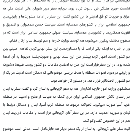
دیپلماسی نیز بیان شد. او که روز گذشته خبرنگاران را به ساختمان ۳۰ تیر برای برگزاری
نشست خبری هفتگی‌اش دعوت کرده بود، درباره سفر دبیر شورای عالی امنیت ملی به
عراق و جزییات توافق امنیتی با این کشور گفت: این سفر در ادامه مشورت‌ها و رایزنی‌های
جمهوری اسلامی ایران با کشورهای همسایه است. سیاست حسن همجواری و تعمیق و
تقویت همکاری‌ها با کشورهای همسایه، سیاست اصولی جمهوری اسلامی ایران است که در
سطوح مختلف پیگیری می‌شود؛ هم توسط وزارت خارجه و هم توسط سایر ارکان نظام.
وی با اشاره به اینکه یکی از اهداف یا دستاوردهای این سفر، نهایی‌کردن تفاهم امنیتی بین
دو کشور است، اظهار کرد: پیشتر متن این سند نهایی و صورت‌جلسه مربوط به آن امضا
شده بود. در این سفر قرار است این متن به امضای مقامات دو کشور برسد. طبیعتا مشورت
و رایزنی در مورد تحولات منطقه با هدف بررسی موضوعاتی که ممکن است امنیت هر یک از
دو کشور را تحت‌تاثیر قرار دهد، در دستور کار خواهد بود.
سخنگوی وزارت امور خارجه اشاره‌ای هم به سفر لاریجانی به لبنان کرد و گفت: سفر به لبنان
در راستای تلاش جمهوری اسلامی ایران برای کمک به صیانت از صلح و امنیت در منطقه
غرب آسیا صورت می‌گیرد. تحولات مربوط به منطقه غرب آسیا، لبنان و مسائل مرتبط با
لبنان و سوریه اهمیت دارد. در این سفر آقای لاریجانی قرار است با مقامات ذی‌ربط لبنان
هم در این خصوص گفت‌وگو کند.
البته سفر علی لاریجانی، به لبنان از یک منظر دیگر هم قابل‌تامل است. مدتی است موضوع