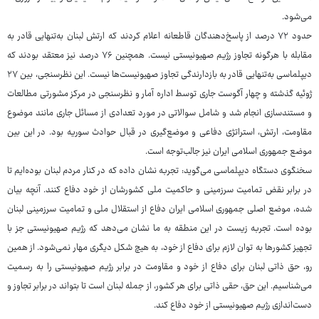
می‌شود.
حدود ۷۲ درصد از پاسخ‌دهندگان قاطعانه اعلام کردند که ارتش لبنان به‌تنهایی قادر به
مقابله با هرگونه تجاوز رژیم صهیونیستی نیست. همچنین ۷۶ درصد نیز معتقد بودند که
دیپلماسی به‌تنهایی قادر به بازدارندگی تجاوز صهیونیست‌ها نیست. این نظرسنجی، بین ۲۷
ژوئیه گذشته و چهار آگوست جاری توسط اداره آمار و نظرسنجی در مرکز مشورتی مطالعات
و مستندسازی انجام شد و شامل سوالاتی در مورد تعدادی از مسائل جاری مانند موضوع
مقاومت، ارتش، استراتژی دفاعی و موضع‌گیری در قبال حوادث سوریه بود. در این بین
موضع جمهوری اسلامی ایران نیز جالب‌توجه است.
سخنگوی دستگاه دیپلماسی می‌گوید: تجربه نشان داده که در کنار مردم لبنان بوده‌ایم تا
در برابر نقض تمامیت سرزمینی و حاکمیت ملی کشورشان از خود دفاع کنند. آنچه بیان
شده، موضع اصلی جمهوری اسلامی ایران دفاع از استقلال ملی و تمامیت سرزمینی لبنان
بوده است. تجربه زیست در این منطقه به ما نشان می‌دهد که رژیم صهیونیستی جز با
تجهیز کشورها به توان لازم برای دفاع از خود، به هیچ شکل دیگری مهار نمی‌شود. از همین
رو، حق ذاتی لبنان برای دفاع از خود و مقاومت در برابر رژیم صهیونیستی را به رسمیت
می‌شناسیم. این حق، حقی ذاتی برای هر کشور، از جمله لبنان است تا بتواند در برابر تجاوز و
دست‌اندازی رژیم صهیونیستی از خود دفاع کند.