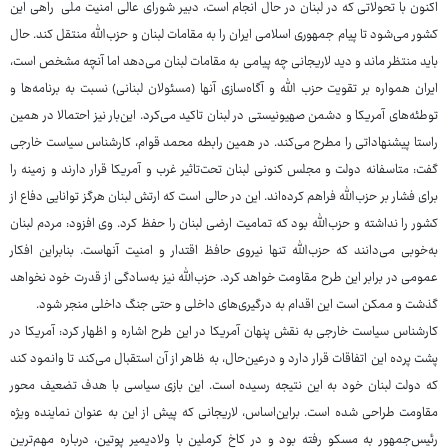
اکنون با تحولاتی که در لبنان در حال انجام است، دبیر شورای عالی امنیت ملی راهی این
کشور می‌شود تا پیام جمهوری اسلامی ایران را به مقامات لبنان و حزب‌الله منتقل کند. حال
باید منتظر ماند و دید لاریجانی چه پیامی به مقامات لبنان می‌دهد اما آنچه مشخص است،
ایران همواره بر تقویت حزب الله و آگاه‌سازی آنها (مسئولان لبنانی) نسبت به برنامه‌ها و
توطئه‌های آمریکا و دشمن صهیونیستی در لبنان تاکید می‌کرد. این‌بار نیز احتمالا در همین
راستا پیشنهاداتی را مطرح می‌کند. در همین رابطه محمد قوام، کارشناس سیاست خارجی
گفت: متاسفانه دولت و مجلس کنونی لبنان تحت‌تاثیر غرب و آمریکا قرار دارند و زمینه را
برای فشار بر حزب‌الله فراهم کرده‌اند. این در حالی است که ارتش لبنان هرگز توانایی دفاع از
کشور را نداشته و حزب‌الله بود که تمامیت ارضی لبنان را حفظ کرد. وی افزود: مردم لبنان
به‌خوبی می‌دانند که حزب‌الله تنها نیروی حافظ اقتدار و امنیت آنهاست. بنابراین افکار
عمومی در برابر این طرح مقاومت خواهد کرد. حزب‌الله نیز به‌سادگی از قدرت خود نخواهد
گذشت و ممکن است این اقدام به درگیری‌های داخلی و حتی جنگ داخلی منجر شود.
کارشناس سیاست خارجی به نقش پنهان آمریکا در این طرح اشاره و اظهار کرد: آمریکا در
پشت پرده این اتفاقات قرار دارد و درعین‌حال، به ظاهر از آن استقبال می‌کند تا وانمود کند
که دولت لبنان خود به این نتیجه رسیده است. این بازی سیاسی با هدف تضعیف محور
مقاومت طراحی شده است. براین‌اساس، لاریجانی که پیش از این به عنوان نماینده ویژه
رئیس‌جمهور به مسکو رفته بود و در کاخ کرملین با ولادیمیر پوتین، درباره مهم‌ترین