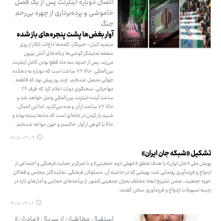
اتصال دوباره اینترنت پس از یک فصل
خاموشی و پرده‌برداری از چهره بی‌رحم
جنگ
آوار بغض‌ها پشت پنجره‌های باز شده
مرضیه کیان- خبرنگار: کلمه‌ها داغ‌اند؛ انگار از روی
صفحه نمایشگر گوشی‌ها زبانه‌های آتش بیرون
می‌زند. پس از حدود سه ماه قطع بودن کامل اینترنت
بین‌المللی، حالا ۷۲ ساعت است که دوباره به دهکده
جهانی متصل شده‌ایم. چند روز پیش بود که فاطمه
مهاجرانی، سخنگوی دولت اعلام کرد که ظرف ۲۴
ساعت آینده اینترنت بین‌المللی وصل خواهد شد و
حالا ۷۲ ساعت از آن وعده می‌گذرد. اما این اتصال،
شبیه باز کردن در خانه‌ای است که ماه‌ها بسته بوده و
حالا با کوهی از آوار، خاکستر و خون مواجه شده‌ایم.
۱۴۰۵.۰۳.۰۹
تشکیل «شبکه جان ایران»
پویش ملی «جان ایران» با هدف تحقق «جهش دوم جمعیتی» و با تمرکز بر حمایت فرهنگی و اجتماعی از
ازدواج و فرزندآوری رونمایی شد؛ پویشی که در حاشیه آن، مسئولان فرهنگی، نمایندگان مجلس و فعالان
حوزه جمعیت، ضمن تشریح ابعاد مختلف بحران جمعیتی کشور، از برنامه‌های حمایتی و آمارهای تازه در
زمینه تسهیلات ازدواج و فرزندآوری سخن گفتند.
۱۴۰۵.۰۳.۰۲
استقبال مخاطبان از سریال «مادران»