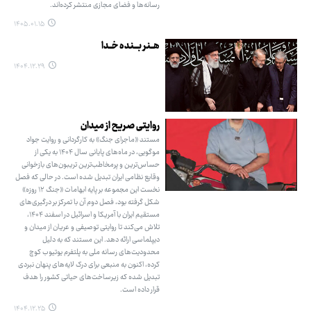
رسانه‌ها و فضای مجازی منتشر کرده‌اند.
۱۴۰۵.۰۱.۱۵
هــنر بـــنده خــدا
۱۴۰۴.۱۲.۲۹
روایتی صریح از میدان
مستند «ماجرای جنگ» به کارگردانی و روایت جواد
موگویی، در ماه‌های پایانی سال ۱۴۰۴ به یکی از
حساس‌ترین و پرمخاطب‌ترین تریبون‌های بازخوانی
وقایع نظامی ایران تبدیل شده است. در حالی که فصل
نخست این مجموعه بر پایه ابهامات «جنگ ۱۲ روزه»
شکل گرفته بود، فصل دوم آن با تمرکز بر درگیری‌های
مستقیم ایران با آمریکا و اسرائیل در اسفند ۱۴۰۴،
تلاش می‌کند تا روایتی توصیفی و عریان از میدان و
دیپلماسی ارائه دهد. این مستند که به دلیل
محدودیت‌های رسانه ملی به پلتفرم یوتیوب کوچ
کرده، اکنون به منبعی برای درک لایه‌های پنهان نبردی
تبدیل شده که زیرساخت‌های حیاتی کشور را هدف
قرار داده است.
۱۴۰۴.۱۲.۲۵