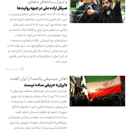
و دروغ رسانه‌های متجاوز
صیقل اراده ملی در جبهه روایت‌ها
در یک ماه گذشته کشور ما با یکی از بحرانی‌ترین و در
عین حال تعیین‌کننده‌ترین برهه‌های تاریخ معاصر
خود مواجه بود. این دوره که با تشدید تنش‌های
نظامی مستقیم میان ایران و ائتلاف ایالات متحده و
رژیم صهیونیستی شناخته می‌شود، نه تنها در
میدان‌های نبرد فیزیکی، بلکه در فضایی به وسعت
ذهن و باور عمومی به وقوع پیوست. نبرد روایت‌ها در
این بازه زمانی، از حالت یک ابزار پشتیبان خارج شده و
به رکن اصلی استراتژی‌های دفاعی و تهاجمی طرفین
مبدل شد.
۱۴۰۵.۰۱.۱۷
اهالی موسیقی یک‌صدا از ایران گفتند
«ایران» حریفی ساده نیست
شماری از هنرمندان حوزه‌های مختلف موسیقی با
گذشت ۳۵ روز از جنگ رمضان به ویژه در ایام نوروز
علاوه بر انتشار تک‌آهنگ‌های متعدد با موضوعات
ملی‌میهنی دل‌نوشته‌هایی را نیز با محتوای «دفاع
میهن»، «شهدای مظلوم دبستان شجره طیبه
میناب»، «محکومیت به شهادت رساندن هم‌وطنان
غیرنظامی»، «فرماندهان شهید»، «پویش بازسازی
خانه‌های آسیب‌دیده از جنگ» و موارد مشابه در