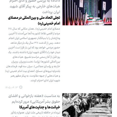
«آگاه» به بررسی حضور و ادای احترام
هیات‌های خارجی به پیکر آقای شهید
ایران پرداخت
تجلی اتحاد ملی و بین‌المللی در مصلای
امام خمینی(ره)
مصلای امام خمینی(ره) ـ همان مکانی که سال ۶۸
مردم از اقصی نقاط کشور به آنجا می‌آمدند تا آخرین
وداع‌شان را با بنیانگذار جمهوری اسلامی ایران انجام
دهند ـ پس از گذشت ۳۷ سال یک بار دیگر شاهد
حضور مردمی خواهد بود که این بار قرار است آخرین
دیدار خود را با «آقای شهید ایران» داشته باشند. یک
روز قبل از آغاز رسمی مراسم تشییع، هیات‌های
بین‌المللی کشورها (رؤسا، نخست‌وزیران، وزیران
خارجه و رؤسای مجالس)، سران سه قوه، فرماندهان
بلندپایه نیروهای مسلح، اعضای بیت امام خمینی (ره)
و هیات‌هایی از جبهه مقاومت، به پیکر مطهر رهبر
شهید ایران ادای احترام کردند.
۱۴۰۵.۰۴.۱۳
به مناسبت «هفته بازخوانی و افشای
حقوق بشر آمریکایی» مرور کرده‌ایم
خیانت‌ها و جنایت‌های آمریکا
تیرماه در حافظه تاریخی ملت ایران، همواره یادآور