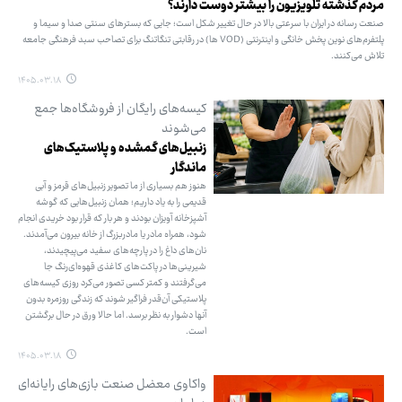
مردم گذشته تلویزیون را بیشتر دوست دارند؟
صنعت رسانه در ایران با سرعتی بالا در حال تغییر شکل است؛ جایی که بسترهای سنتی صدا و سیما و
پلتفرم‌های نوین پخش خانگی و اینترنتی (VOD ها) در رقابتی تنگاتنگ برای تصاحب سبد فرهنگی جامعه
تلاش می‌کنند.
۱۴۰۵.۰۳.۱۸
کیسه‌های رایگان از فروشگاه‌ها جمع
می‌شوند
زنبیل‌های گمشده و پلاستیک‌های
ماندگار
هنوز هم بسیاری از ما تصویر زنبیل‌های قرمز و آبی
قدیمی را به یاد داریم؛ همان زنبیل‌هایی که گوشه
آشپزخانه آویزان بودند و هر بار که قرار بود خریدی انجام
شود، همراه مادر یا مادربزرگ از خانه بیرون می‌آمدند.
نان‌های داغ را در پارچه‌های سفید می‌پیچیدند،
شیرینی‌ها در پاکت‌های کاغذی قهوه‌ای‌رنگ جا
می‌گرفتند و کمتر کسی تصور می‌کرد روزی کیسه‌های
پلاستیکی آن‌قدر فراگیر شوند که زندگی روزمره بدون
آنها دشوار به نظر برسد. اما حالا ورق در حال برگشتن
است.
۱۴۰۵.۰۳.۱۸
واکاوی معضل صنعت بازی‌های رایانه‌ای