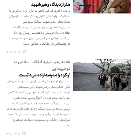
هنر از دیدگاه رهبر شهید
در دنیای امروز که هنر گاهی به ابزاری برای سرگرمی یا
صرفا یک مهارت فنی تقلیل پیدا کرده است، بازخوانی
دیدگاه‌های رهبر شهید آیت‌الله سیدعلی
حسینی‌خامنه‌ای (ره)درباره چیستی و جایگاه هنر،
ابعادی تازه از آفرینش و معنویت را پیش روی ما
می‌گذارد. ایشان هنر را چراغی درون هنرمند می‌دانند
که وظیفه‌اش ابراز ظرایف و حقایق است.
۱۴۰۵.۰۴.۲۸
علاقه رهبر شهید انقلاب اسلامی به
کوهپیمایی
او کوه را مدرسه اراده می‌دانست
بسیاری از کوهنوردان قدیمی تهران، مشهد و شهرهای
دیگر، خاطره دیدن رهبر شهید را در مسیرهای
کوهستانی روایت کرده‌اند؛ حضوری بی‌تکلف که گاهی
تنها با یک سلام کوتاه یا احوال‌پرسی ساده همراه
می‌شد. برای آنها عجیب بود که رهبر کشور را نه پشت
تریبون، بلکه در میان سنگلاخ‌های کلک‌چال، ارتفاعات
مشهد یا کوه‌های آبیدر سنندج ببینند، جایی که همه
صرف‌نظر از جایگاه و مسئولیت، تنها یک کوهنورد
بودند.
۱۴۰۵.۰۴.۱۷