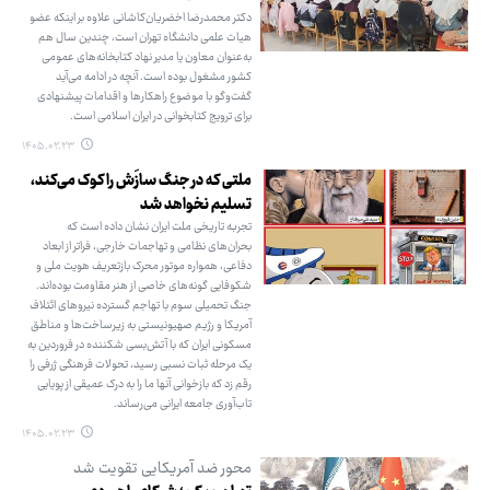
دکتر محمدرضا اخضریان‌کاشانی علاوه بر اینکه عضو
هیات علمی دانشگاه تهران است، چندین سال هم
به‌عنوان معاون یا مدیر نهاد کتابخانه‌های عمومی
کشور مشغول بوده است. آنچه در ادامه می‌آید
گفت‌وگو با موضوع راهکارها و اقدامات پیشنهادی
برای ترویج کتابخوانی در ایران اسلامی است.
۱۴۰۵.۰۲.۲۳
ملتی که در جنگ سازَش را کوک می‌کند،
تسلیم نخواهد شد
تجربه تاریخی ملت ایران نشان داده است که
بحران‌های نظامی و تهاجمات خارجی، فراتر از ابعاد
دفاعی، همواره موتور محرک بازتعریف هویت ملی و
شکوفایی گونه‌های خاصی از هنر مقاومت بوده‌اند.
جنگ تحمیلی سوم با تهاجم گسترده نیروهای ائتلاف
آمریکا و رژیم صهیونیستی به زیرساخت‌ها و مناطق
مسکونی ایران که با آتش‌بسی شکننده در فروردین به
یک مرحله ثبات نسبی رسید، تحولات فرهنگی ژرفی را
رقم زد که بازخوانی آنها ما را به درک عمیقی از پویایی
تاب‌آوری جامعه ایرانی می‌رساند.
۱۴۰۵.۰۲.۲۳
محور ضد آمریکایی تقویت شد