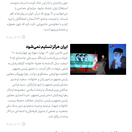
خون پاکشان را نثار این خاک کردند تا درخت تنومند
استقلال ایران خشک نشود. مرثیه‌ای حماسی را
می‌خوانید بر ۱۲ روزی که در آن، ایران در برابر تمام کفر
ایستاد، با «وعده صادق ۳» آسمان اشغالگران را تیره
کرد و با مقاومتی عاشورایی، ثابت کرد که خون همواره
بر شمشیر پیروز است.
۱۴۰۵.۰۳.۲۲
ایران هرگز تسلیم نمی‌شود
آیین «امین ایران ۳-روایت مهر» روز چهارشنبه ۲۰
خرداد در بزرگداشت آیت‌الله سیدعلی خامنه‌ای که ۹
اسفند سال گذشته به همراه خانواده گرانقدرشان به
فیض شهادت نائل آمدند، با حضور رئیس‌جمهور،
فاطمه مهاجرانی سخنگوی دولت، زهرا بهروزآذر معاون
رئیس‌جمهور در امور زنان و خانواده، سعید اوحدی
مشاور رئیس‌جمهور در امور ایثارگران، سیدعباس
صالحی وزیر فرهنگ و ارشاد اسلامی، معصومه ابتکار،
زهرا پزشکیان دختر رئیس‌جمهور، شینا انصاری معاون
رئیس‌جمهور و رئیس سازمان حفاظت محیط زیست،
خانواده شهدا، مرضیه وحیددستجردی دبیر ستاد ملی
جمعیت و جمعی از مدیران فرهنگی و اجتماعی در تالار
وحدت برگزار شد.
۱۴۰۵.۰۳.۲۰