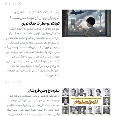
۱۴۰۵.۰۲.۱۴
چگونه جنگ شناختی-رسانه‌ای و
قربانیان پنهان آن دیده نمی‌شوند؟
کودکان و خطرات جنگ نوین
تحولات معاصر در ماهیت درگیری‌ها، چهره جنگ را
به‌گونه‌ای بنیادین دگرگون ساخته است. جنگ دیگر
صرفا در میدان‌های نبرد و از طریق درگیری‌های نظامی
کلاسیک تعریف نمی‌شود، بلکه به عرصه‌هایی فراتر از
جغرافیای فیزیکی گسترش یافته است؛ عرصه‌هایی که
ذهن، ادراک و احساسات انسان‌ها را دربر می‌گیرد. این
تحول با عنوان جنگ‌های ترکیبی یا جنگ‌شناختی
شناخته می‌شود که ابزارهای نظامی، رسانه‌ای، روانی و
فناورانه را درهم می‌آمیزد تا نه‌تنها زیرساخت‌های
مادی، بلکه بنیان‌های ادراکی و شناختی یک جامعه را
هدف قرار دهد.
۱۴۰۵.۰۱.۳۱
نــقره‌داغ وطـن فـروشان
در شرایطی که کشور با تجاوز مستقیم و توطئه‌های
پیچیده دشمنان صهیونیستی و آمریکایی مواجه بود،
مسئله خیانت خارج‌نشینان و نقش ایادی رسانه‌ای و
هنری دشمن به عنوان یکی از ستون‌های اصلی جنگ
ترکیبی علیه ملت ایران برجسته شد. نظام قضایی و