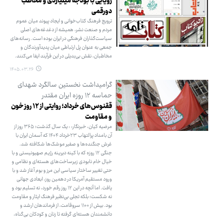
رویایی با بودجه میلیاردی و مخاطب
دورقمی
ترویج فرهنگ کتاب‌خوانی و ایجاد پیوند میان عموم
مردم و صنعت نشر، همیشه از دغدغه‌های اصلی
سیاست‌گذاران فرهنگی در ایران بوده است. رسانه‌های
جمعی به عنوان پل ارتباطی میان پدیدآورندگان و
مخاطبان، نقش بی‌بدیلی در این فرآیند ایفا می‌کنند.
۱۴۰۵.۰۳.۲۶
گرامیداشت نخستین سالگرد شهدای
حماسه ۱۲ روزه ایران مقتدر
ققنوس‌های خرداد؛ روایتی از ۱۲ روز خون
و مقاومت
مرضیه کیان، خبرنگار: : یک سال گذشت؛ ۳۶۵ روز از
آن بامداد پرالتهاب ۲۳‌خرداد ۱۴۰۴ که آسمان ایران با
غرش جنگنده‌ها و صفیر موشک‌ها شکافته شد.
جنگی ۱۲ روزه که با کینه دیرینه رژیم صهیونیستی و با
خیال خام نابودی زیرساخت‌های هسته‌ای و نظامی و
حتی تغییر ساختار سیاسی این مرز و بوم آغاز شد و با
ورود مستقیم آمریکا در دهمین روز، ابعادی جهانی
یافت. اما آنچه در این ۱۲ روز رقم خورد، نه تسلیم بود و
نه شکست؛ بلکه تجلی بی‌نظیر فرهنگ ایثار و مقاومت
بود. بیش از ۱۱۰۰ سروقامت، از فرماندهان ارشد و
دانشمندان هسته‌ای گرفته تا زنان و کودکان بی‌گناه،