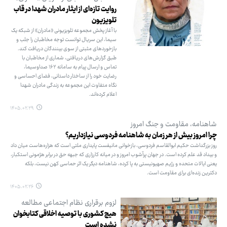
روایت تازه‌ای از ایثار مادران شهدا در قاب
تلویزیون
با آغاز پخش مجموعه تلویزیونی «مادران» از شبکه یک
سیما، این سریال توانست توجه مخاطبان را جلب و
بازخوردهای مثبتی از سوی بینندگان دریافت کند.
طبق گزارش‌های دریافتی، شماری از مخاطبان با
تماس و ارسال پیام به سامانه ۱۶۲ صداوسیما،
رضایت خود را از ساختار داستانی، فضای احساسی و
نگاه متفاوت این مجموعه به زندگی مادران شهدا
اعلام کرده‌اند.
۱۴۰۵.۰۲.۲۹
شاهنامه، مقاومت و جنگ امروز
چرا امروز بیش از هر زمان به شاهنامه فردوسی نیازداریم؟
روز بزرگداشت حکیم ابوالقاسم فردوسی، بازخوانی مانیفست پایداری ملتی است که هزاره‌هاست میان داد
و بیداد قد علم کرده است. در جهان پرآشوب امروز و در میانه کارزاری که جبهه حق در برابر هژمونی استکبار،
یعنی ایالات متحده و رژیم صهیونیستی به پا کرده، شاهنامه دیگر یک اثر حماسی کهن نیست، بلکه
دکترین زنده‌ای برای مقاومت است.
۱۴۰۵.۰۲.۲۶
لزوم برقراری نظام اجتماعی مطالعه
هیچ کشوری با توصیه اخلاقی کتابخوان
نشده‌ است