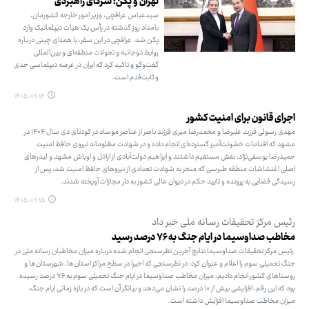
تهران و پکن؛ شرکای راهبردی
سیدعباس عراقچی، وزیر امور خارجه کشورمان،
بامداد روز گذشته در رأس یک هیات دیپلماتیک وارد
پکن شد. عراقچی در این سفر، با همتای چینی درباره
روابط دوجانبه و تحولات منطقه‌ای و بین‌المللی
گفت‌وگو و تاکید کرد که ایران در عرصه دیپلماسی جدی
و ثابت‌قدم است.
۱۴۰۵.۰۲.۱۶
اجرای قانون برای امنیت کشور
مهدی رسولی فرزند علیرضا و محمدرضا میری فرزند ناصر از عناصر موساد در کودتای دی سال ۱۴۰۴ در
مشهد که اقدامات خشونت‌آمیز گسترده‌ای انجام داده و در شهادت مظلومانه نیروی حافظ امنیت
حمیدرضا یوسفی‌نژاد، نقش مستقیم داشتند و ابراهیم دولت‌آبادی از اراذل و اوباش مشهد و لیدرهای
اصلی اغتشاشات منطقه طبرسی که منجر به شهادت تعدادی از نیروهای حافظ امنیت شد، پس از
رسیدگی قضایی به پرونده و تایید حکم در دیوان عالی کشور به دار مجازات آویخته شدند.
۱۴۰۵.۰۲.۱۵
رئیس مرکز تحقیقات رسانه ملی خبر داد
مخاطب صداوسیما در ایام جنگ به ۷۶ درصد رسید
رئیس مرکز تحقیقات صداوسیما نتایج آخرین نظرسنجی انجام شده درباره میزان مخاطبان رسانه ملی در
جنگ تحمیلی سوم را اعلام و عنوان کرد: در نظرسنجی که اخیرا در سطح مراکز استان‌ها، شهرستان‌ها و
روستاهای کشور انجام دادیم، میزان مخاطب صداوسیما در ایام جنگ تحمیلی سوم به ۷۶ درصد رسیده
بود که این رقم، افزایشی بیش از ۱۰ درصد را نشان می‌دهد و بیانگر آن است که در بازه زمانی ایام جنگ،
میزان مخاطب صداوسیما افزایش داشته است.