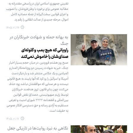
تقنینی جمهوری اسلامی ایران در پاسخی مقتدرانه به
مطالبه عمومی برای برخورد با وطن‌فروشان، با تصویب
و اجرای قوانین سخت‌گیرانه از جمله مصادره کامل
اموال، مرحله جدیدی از عدالت انقلابی را رقم زد.
۱۴۰۵.۰۱.۲۶
به بهانه حمله و شهادت خبرنگاران در
جنگ
راویانی که هیچ بمب و گلوله‌ای
صدای‌شان را خاموش نمی‌کند
صبح روز هشتم فروردین، در میان حجم بسیار اخبار
جنگ، خبر به شهادت رسیدن دو روزنامه‌نگار المنار و
المیادین و یک عکاس منتشر شد و بار دیگر دست
آمریکا و اسرائیل را رو کرد که آنها پایبند به هیچ قانونی
نیستند و هر صدایی که موافقشان نباشد زود حذف
می‌کنند چون بنابر قانون، ترور هدفمند خبرنگاران
توسط رژیم صهیونیستی، مصداق نقض قوانین
بین‌المللی و قطعنامه ۲۲۲۲ شورای امنیت و تعرض
مستقیم به آزادی رسانه و حق دسترسی افکار عمومی
به حقیقت است.
۱۴۰۵.۰۱.۱۷
نگاهی به نبرد روایت‌ها در تاریکی جعل