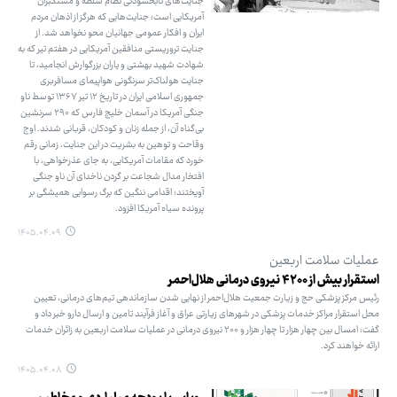
جنایت‌های نابخشودنی نظام سلطه و مستکبران
آمریکایی است؛ جنایت‌هایی که هرگز از اذهان مردم
ایران و افکار عمومی جهانیان محو نخواهد شد. از
جنایت تروریستی منافقین آمریکایی در هفتم تیر که به
شهادت شهید بهشتی و یاران بزرگوارش انجامید، تا
جنایت هولناک‌تر سرنگونی هواپیمای مسافربری
جمهوری اسلامی ایران در تاریخ ۱۲ تیر ۱۳۶۷ توسط ناو
جنگی آمریکا در آسمان خلیج فارس که ۲۹۰ سرنشین
بی‌گناه آن، از جمله زنان و کودکان، قربانی شدند. اوج
وقاحت و توهین به بشریت در این جنایت، زمانی رقم
خورد که مقامات آمریکایی، به جای عذرخواهی، با
افتخار مدال شجاعت بر گردن ناخدای آن ناو جنگی
آویختند؛ اقدامی ننگین که برگ رسوایی همیشگی بر
پرونده سیاه آمریکا افزود.
۱۴۰۵.۰۴.۰۹
عملیات سلامت اربعین
استقرار بیش از ۴۲۰۰ نیروی درمانی هلال‌احمر
رئیس مرکز پزشکی حج و زیارت جمعیت هلال‌احمر از نهایی شدن سازماندهی تیم‌های درمانی، تعیین
محل استقرار مراکز خدمات پزشکی در شهرهای زیارتی عراق و آغاز فرآیند تامین و ارسال دارو خبر داد و
گفت: امسال بین چهار هزار تا چهار هزار و ۲۰۰ نیروی درمانی در عملیات سلامت اربعین به زائران خدمات
ارائه خواهند کرد.
۱۴۰۵.۰۴.۰۸