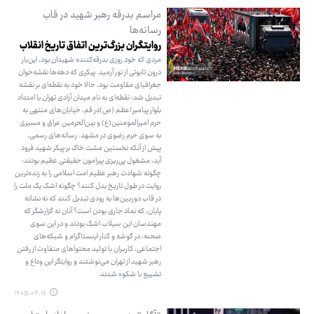
مراسم بدرقه رهبر شهید در قاب
رسانه‌ها
روایتگران بزرگ‌ترین اتفاق تاریخ انقلاب
مردی که خود روزی بدرقه‌کننده شهیدان بود، این‌بار
درون تابوتی از نور آرمید. پیکری که دهه‌ها نقشه‌خوان
جغرافیای مقاومت بود، حالا خود به نقطه‌ای بر نقشه
تبدیل شد: نقطه‌ای به نام میدان آزادی تهران با امتداد
بلوار پیامبر اعظم (ص)در قم،‌ خیابان‌های منتهی به
حرم امیرالمومنین(ع) و بین‌الحرمین عراق و مسیری
به سوی حرم رضوی در مشهد. رسانه‌های رسمی،
پیش از آنکه نخستین مشت خاک بر پیکر شهید فرود
آید، مشغول پی‌ریزی پیرامون حقیقتی عظیم بودند:
چگونه شهادت رهبر عظیم امت اسلامی را به زنده‌ترین
روایت در طول تاریخ بدل کنند؟ چگونه اشک یک ملت را
در قاب دوربین‌ها به رودی تبدیل کنند که نه نشانه
پایان، که نماد جاری بودن است؟ آنان نه گزارشگر که
مهندسان این سیلاب اشک بودند و در این سوی
صحنه، در گوشه و کنار اینستاگرام و شبکه‌های
اجتماعی، کاربران با تولید محتواهای متفاوت از رفتن
رهبر شهید از تهران می‌نوشتند و روایتگر این وداع و
تشییع با شکوه شدند.
۱۴۰۵.۰۴.۱۶