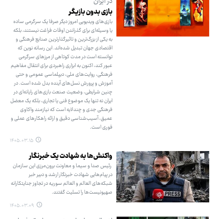
در ایران
بازی بدون بازیگر
بازی‌های ویدیویی امروز دیگر صرفا یک سرگرمی ساده
یا وسیله‌ای برای گذراندن اوقات فراغت نیستند، بلکه
به یکی از بزرگ‌ترین و تاثیرگذارترین صنایع فرهنگی و
اقتصادی جهان تبدیل شده‌اند. این رسانه نوین که
توانسته است در مدت کوتاهی از مرزهای سرگرمی
عبور کند، اکنون به ابزاری راهبردی برای انتقال مفاهیم
فرهنگی، روایت‌های ملی، دیپلماسی عمومی و حتی
آموزش و پرورش نسل‌های آینده بدل شده است. در
چنین شرایطی، وضعیت صنعت بازی‌های رایانه‌ای در
ایران نه تنها یک موضوع فنی یا تجاری، بلکه یک معضل
فرهنگی جدی و چندلایه است که نیازمند واکاوی
عمیق، آسیب‌شناسی دقیق و ارائه راهکارهای عملی و
فوری است.
۱۴۰۵.۰۳.۱۵
واکنش‌ها به شهادت یک خبرنگار
رئیس صدا و سیما و معاونت برون‌مرزی این سازمان
در پیام‌هایی شهادت خبرنگار ارشد و دبیر خبر
شبکه‌های العالم و العالم سوریه در تجاوز جنایتکارانه
صهیونیست‌ها را تسلیت گفتند.
۱۴۰۵.۰۳.۰۹