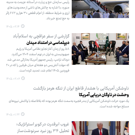
رئیس سازمان حج و زیارت در آستانه عزیمت به مدینه
منوره، با اشاره به چالش‌های ناشی از محدودیت‌های
ارزی و شرایط منطقه، از اعزام قطعی ۳۰ هزار و ۶۷۲ زائر
به حج تمتع خبر داد.
۱۴۰۵.۰۲.۱۴
گزارشی از سفر عراقچی به اسلام‌آباد
دیپلماسی در امتداد میدان
۵۸ روز از زمان آغاز تجاوز نظامی آمریکا و رژیم
صهیونیستی به ایران در نهم اسفند ۱۴۰۴ می‌گذرد.
دونالد ترامپ، رئیس‌جمهور آمریکا به‌تازگی مدعی شد
که مهلت آتش‌بس دو هفته‌ای میان طرفین را که در ۲۰
فروردین ۱۴۰۵ اعلام شد، تمدید کرده است.
۱۴۰۵.۰۲.۰۶
ناوشکن آمریکایی با هشدار قاطع ایران از تنگه هرمز بازگشت
وحشت در ناوگان دریایی آمریکا
یک مورد حرکت ناوشکن آمریکایی از بندر فجیره به‌سمت تنگه هرمز بوده که بلافاصله با واکنش نیروهای
مسلح مواجه شده است.
۱۴۰۵.۰۱.۲۲
غروب ابرقدرت در کویر استراتژیک؛
تحلیل ۳۴ روز نبرد سرنوشت‌ساز