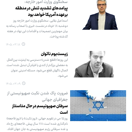
سخنگوی وزارت امور خارجه:
پیامدهای تشدید تنش در منطقه
برعهده آمریکا خواهد بود
اسماعیل بقایی، سخنگوی وزارت امور خارجه روز
دوشنبه ۱۸ خرداد در نشست خبری با اصحاب رسانه به
بیان مهم‌ترین تصمیمات و اقدامات این نهاد در هفته
گذشته پرداخت.
۱۴۰۵.۰۳.۱۸
زیست‌بوم ناتوان
این روزها «قطع شدن» دسترسی به اینترنت بین‌الملل
به معضلی بزرگ‌تر از کندی یا فیلتر آن تبدیل شده است.
اتصال ناگهان قطع می‌شود، مسئله امنیتی عنوان
می‌شود.
۱۴۰۵.۰۳.۰۹
ضرورت پاک شدن نکبت صهیونیستی از
جغرافیای جهانی
سرطان صهیونیسم در حال متاستاز
است
روز ۱۵ می در تقویم جهانی، «روز نکبت» یا «روز فاجعه»
نام‌گذاری شده است؛ ۷۸ سال پیش، فاجعه‌ای رخ داد
و غده سرطانی رژیم صهیونیستی به جان جهان افتاد.