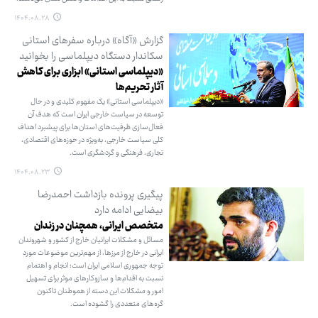
۱۴۰۴.۰۸.۲۸
گزارش «آگاه» درباره سفرهای استانی
سکاندار دستگاه دیپلماسی را بخوانید
«دیپلماسی استانی» ابزاری برای کاهش
آثار تحریم‌ها
«دیپلماسی استانی» یک مفهوم کلیدی و در حال
توسعه در سیاست خارجی ایران است که هدف آن
فعال‌سازی ظرفیت‌های استان‌ها برای پیشبرد اهداف
کلی سیاست خارجی، به‌ویژه در حوزه‌های اقتصادی،
تجاری، فرهنگی و گردشگری است.
۱۴۰۴.۰۸.۲۳
پیگیری پرونده بازداشت احمدرضا
بیضایی ادامه دارد
متخصص ایرانی، همچنان در زندان
مسائل و مشکلات ایرانیان خارج از کشور و شهروندان
ایرانی در خارج از مرزها، از مهم‌ترین موضوعات مورد
توجه جمهوری اسلامی ایران است؛ انجام و اهتمام
نسبت به اقدام‌ها و سازوکارهای موثر برای تسهیل
امور و مشکلات این دسته از هموطنان تاکنون
گره‌های متعددی را گشوده است.