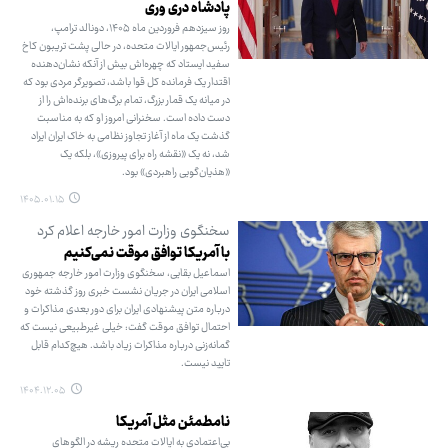
پادشاه دری وری
روز سیزدهم فروردین ماه ۱۴۰۵، دونالد ترامپ،
رئیس‌جمهور ایالات متحده، در حالی پشت تریبون کاخ
سفید ایستاد که چهره‌اش بیش از آنکه نشان‌دهنده
اقتدار یک فرمانده کل قوا باشد، تصویرگر مردی بود که
در میانه یک قمار بزرگ، تمام برگ‌های برنده‌اش را از
دست داده است. سخنرانی امروز او که به مناسبت
گذشت یک ماه از آغاز تجاوز نظامی به خاک ایران ایراد
شد، نه یک «نقشه راه برای پیروزی»، بلکه یک
«هذیان‌گویی راهبردی» بود.
۱۴۰۵.۰۱.۱۵
سخنگوی وزارت امور خارجه اعلام کرد
با آمریکا توافق موقت نمی‌کنیم
اسماعیل بقایی، سخنگوی وزارت امور خارجه جمهوری
اسلامی ایران در جریان نشست خبری روز گذشته خود
درباره متن پیشنهادی ایران برای دور بعدی مذاکرات و
احتمال توافق موقت گفت: خیلی غیرطبیعی نیست که
گمانه‌زنی درباره مذاکرات زیاد باشد. هیچ‌کدام قابل
تایید نیست.
۱۴۰۴.۱۲.۰۵
نامطمئن مثل آمریکا
بی‌اعتمادی به ایالات متحده ریشه در الگوهای