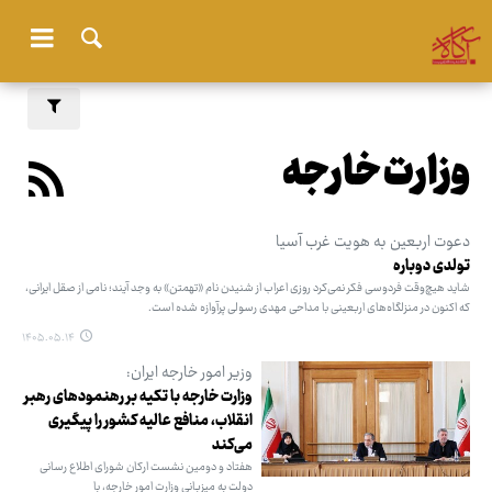
وزارت خارجه
دعوت اربعین به هویت غرب آسیا
تولدی دوباره
شاید هیچ‌وقت فردوسی فکر نمی‌کرد روزی اعراب از شنیدن نام «تهمتن» به وجد آیند؛ نامی از صقل ایرانی،
که اکنون در منزلگاه‌های اربعینی با مداحی مهدی رسولی پرآوازه شده است.
۱۴۰۵.۰۵.۱۴
وزیر امور خارجه ایران:
وزارت خارجه با تکیه بر رهنمودهای رهبر
انقلاب، منافع عالیه کشور را پیگیری
می‌کند
هفتاد و دومین نشست ارکان شورای اطلاع رسانی
دولت به میزبانی وزارت امور خارجه، با