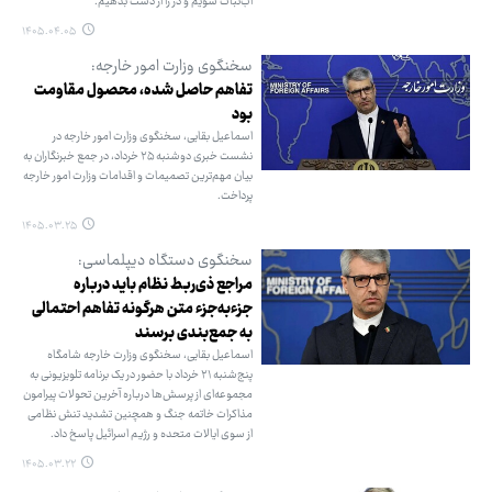
آب‌نبات شویم و دُر را از دست بدهیم.
۱۴۰۵.۰۴.۰۵
سخنگوی وزارت امور خارجه:
تفاهم حاصل ‌شده، محصول مقاومت
بود
اسماعیل بقایی، سخنگوی وزارت امور خارجه در
نشست خبری دوشنبه ۲۵ خرداد، در جمع خبرنگاران به
بیان مهم‌ترین تصمیمات و اقدامات وزارت امور خارجه
پرداخت.
۱۴۰۵.۰۳.۲۵
سخنگوی دستگاه دیپلماسی:
مراجع ذی‌ربط نظام باید درباره
جزءبه‌جزء متن هرگونه تفاهم احتمالی
به جمع‌بندی برسند
اسماعیل بقایی، سخنگوی وزارت خارجه شامگاه
پنج‌شنبه ۲۱ خرداد با حضور در یک برنامه تلویزیونی به
مجموعه‌ای از پرسش‌ها درباره آخرین تحولات پیرامون
مذاکرات خاتمه جنگ و همچنین تشدید تنش نظامی
از سوی ایالات متحده و رژیم اسرائیل پاسخ داد.
۱۴۰۵.۰۳.۲۲