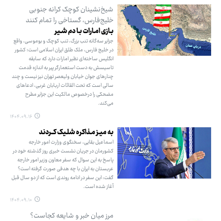
شیخ‌نشینان کوچک کرانه جنوبی
خلیج‌فارس، گستاخی را تمام کنند
بـازی امـارات بـا دم شـیر
جزایر سه‌گانه تنب بزرگ، تنب کوچک و بوموسی، واقع
در خلیج فارس، ملک طلق ایران اسلامی است؛ کشور
انگلیس ساخته‌ای نظیر امارات دارد که سابقه
تاسیسش به دست استعمارگر پیر به اندازه قدمت
چنارهای جوان خیابان ولیعصر تهران نیز نیست و چند
سالی است که تحت القائات اربابان غربی، ادعاهای
مضحکی را درخصوص مالکیت این جزایر مطرح
می‌کند.
۱۴۰۴.۰۹.۱۶
به میـز مـذاکره‌ شلـیک کــردند
اسماعیل بقایی، سخنگوی وزارت امور خارجه
کشورمان در جریان نشست خبری روز گذشته خود در
پاسخ به این سوال که سفر معاون وزیر امور خارجه
عربستان به ایران با چه هدفی صورت گرفته است؟
گفت: این سفر در ادامه روندی است که از دو سال قبل
آغاز شده است.
۱۴۰۴.۰۹.۱۰
مرز میان خبر و شایعه کجاست؟