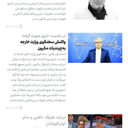
تکرارشونده و عینی رفتار تاریخی و سیاسی این کشور
دارد که نشان‌دهنده اولویت مطلق منافع ملی
کوتاه‌مدت، تغییرات حزبی و فشارهای داخلی بر
تعهدات پایدار بین‌المللی است.
۱۴۰۴.۱۱.۱۸
در نشست خبری صورت گرفت
واکنش سخنگوی وزارت خارجه
به‌چرندیات مکرون
اسماعیل بقایی، سخنگوی وزارت امور خارجه در
نشست خبری روز گذشته خود در پاسخ به سوالی
درباره سخنان امانوئل مکرون، رئیس‌جمهور فرانسه
که توسط دونالد ترامپ، همتای آمریکایی او افشا شد
و در آن مکرون به ترامپ پیشنهاد داده بود که آنها
می‌توانند در قبال ایران دست به کارهای بزرگ بزنند،
گفت: سیاست‌ورزی با رد و بدل کردن پیامک‌های
خصوصی که هیچ اطمینانی در مورد حفظ آن هم
نیست انجام نمی‌شود بلکه کشورها باید عملکردی
مسئولانه در قبال تحولات بین‌المللی داشته باشند.
۱۴۰۴.۱۱.۰۶
درباره علینژاد، باطبی و سایر
ایران‌فروشان