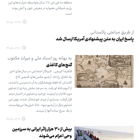
منطقه ما طی این ۷۸ سال به‌واسطه شرارت‌های این
رژیم شیطانی همواره در معرض خون و آتش بوده
است.
۱۴۰۵.۰۲.۲۷
از طریق میانجی پاکستانی
پاسخ ایران به متن پیشنهادی آمریکا ارسال شد
۱۴۰۵.۰۲.۲۰
به بهانه روز اسناد ملی و میراث مکتوب
گنج‌های کاغذی
فاطیما کریمی_ خبرنگار اجتماعی: در سال‌های اخیر
یک اتفاق رخ داد. آرشیو عکس‌های قدیمی کاخ
گلستان که فقط پژوهشگران به آن دسترسی داشتند،
از آلبوم‌خانه لو رفت. به سرعت بخش زیادی از تصاویر
دوره قاجار در اینترنت چرخید و تصاویر در اختیار مردم
قرار گرفت. بسیاری از مردم خوشحال شدند چون این
تصاویر دیگر در آرشیو نبود. حالا خیلی‌ها می‌توانستند
با یک سرچ ساده آنها را ببینند.
۱۴۰۵.۰۲.۱۹
بیش از ۳۰ هزار زائر ایرانی به سرزمین
وحی اعزام می‌شوند