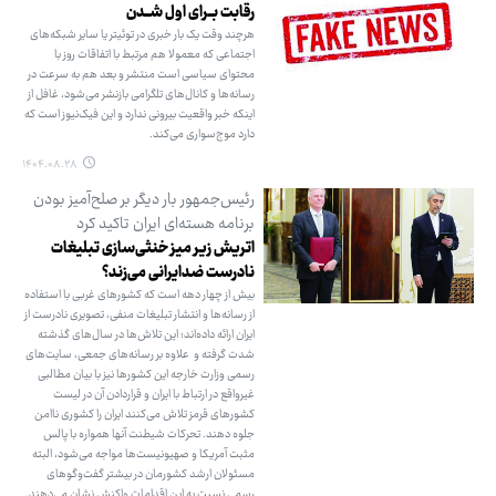
رقابت بــرای اول شــدن
هرچند وقت یک بار خبری در توئیتر یا سایر شبکه‌های
اجتماعی که معمولا هم مرتبط با اتفاقات روز با
محتوای سیاسی است منتشر و بعد هم به سرعت در
رسانه‌ها و کانال‌های تلگرامی بازنشر می‌شود، غافل از
اینکه خبر واقعیت بیرونی ندارد و این فیک‌نیوز است که
دارد موج‌سواری می‌کند.
۱۴۰۴.۰۸.۲۸
رئیس‌جمهور بار دیگر بر صلح‌آمیز بودن
برنامه هسته‌ای ایران تاکید کرد
اتریش زیر میز خنثی‌سازی تبلیغات
نادرست ضدایرانی می‌زند؟
بیش از چهار دهه است که کشورهای غربی با استفاده
از رسانه‌ها و انتشار تبلیغات منفی، تصویری نادرست از
ایران ارائه داده‌اند؛ این تلاش‌ها در سال‌های گذشته
شدت گرفته و علاوه بر رسانه‌های جمعی، سایت‌های
رسمی وزارت خارجه این کشورها نیز با بیان مطالبی
غیرواقع در ارتباط با ایران و قراردادن آن در لیست
کشورهای قرمز تلاش می‌کنند ایران را کشوری ناامن
جلوه دهند. تحرکات شیطنت آنها همواره با پالس
مثبت آمریکا و صهیونیست‌ها مواجه می‌شود، البته
مسئولان ارشد کشورمان در بیشتر گفت‌وگوهای
رسمی نسبت به این اقدامات واکنش نشان می‌دهند.