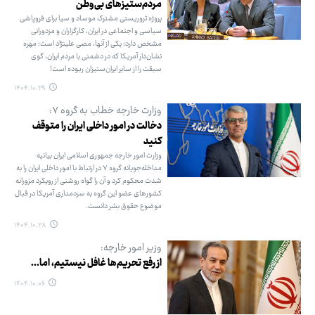
مردم‌ستیزهای بی‌وطن
پروژه تروریستی مشترک موساد و سیا برای فروپاشی
سیاسی و اجتماعی در ایران، کارگزاران و مزدورانی
مشخص دارد؛ یکی از آنها، مصی علینژاد است؛ مهره
نشان‌دار آمریکا که در دشمنی با مردم ایران، گوی
سبقت را از سایر ایران‌ستیزان ربوده است!
۱۴۰۴.۱۰.۲۹
وزارت خارجه خطاب به گروه ۷:
دخالت در امور داخلی ایران را متوقف
کنید
وزارت امور خارجه جمهوری اسلامی ایران بیانیه
مداخله‌جویانه گروه ۷ در ارتباط با امور داخلی ایران را به
شدت محکوم کرد و آن را گواه روشنی از رویکرد مزورانه
کشورهای عضو این گروه به سردمداری آمریکا در قبال
موضوع حقوق بشر دانست.
۱۴۰۴.۱۰.۲۸
وزیر امور خارجه:
از رفع تحریم‌ها غافل نیستیم، اما...
۱۴۰۴.۱۰.۰۶