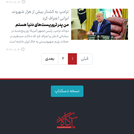
۱۴۰۴.۰۸.۱۷
ترامپ به کشتار بیش از هزار شهروند
ایرانی اعتراف کرد
من پدر تروریست‌های دنیا هستم
دونالد ترامپ، رئیس‌جمهور آمریکا روز پنج‌شنبه در
سخنانی اذعان و اعتراف کرد که دخالت مستقیم در
حملات رژیم صهیونیستی به خاک ایران داشته است.
۱۴۰۴.۰۸.۱۶
قبلی
۱
۲
بعدی
نسخه دسکتاپ