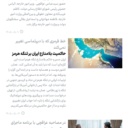
حضور سیدعباس عراقچی، وزیر امور خارجه، الیاس
حضرتی رئیس شورای اطلاع رسانی دولت، کاظم
غریب‌آبادی معاون حقوقی و بین‌المللی وزارت امور
خارجه، فاطمه مهاجرانی و اسماعیل بقائی سخنگویان
دولت و وزارت امور خارجه برگزار شد.
۱۴۰۵.۰۵.۱۱
خط قرمزی که با دیپلماسی تغییر
نمی‌کند
حاکمیت بلامنازع ایران بر تنگه هرمز
ایران مدیر و حاکم بلامنازع تنگه هرمز است؛ این
گزاره‌ای است که دنیا باید به آن تمکین کند. عمان،
کشور دوست و همسایه ماست و در ابتدا این گزاره را
پذیرفته بود، اما در ادامه به دستور آمریکایی‌ها، به
ترتیبات ایرانی در تنگه هرمز تن نداد و کریدور جنوبی در
تنگه احداث کرد. حالا پس از ناتوانی آمریکا در بازگشایی
تنگه با زور نظامی، عمان به نیابت از واشنگتن، از تهران
درخواست مساعدت و پیگیری روندهای دیپلماتیک
برای بازگشایی تنگه را دارد؛ اما جواب ایران تغییری
نکرده و ما از حق حاکمیتی‌مان در تنگه نمی‌گذریم.
۱۴۰۵.۰۵.۰۴
در مصاحبه عراقچی با برنامه ماجرای