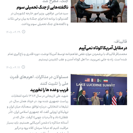
جنگ، مطرح شد
ناگفته‌هایی از جنگ تحمیلی سوم
سیدعباس عراقچی، وزیر امور خارجه کشورمان در
گفت‌وگو با برنامه «ماجرای جنگ» به بیان برخی نکات
و ناگفته‌های جنگ تحمیلی سوم پرداخت.
۱۴۰۵.۰۴.۲۹
قالیباف:
در مقابل آمریکا کوتاه نمی‌آییم
محمدباقر قالیباف با برشمردن موارد نقض تفاهم‌نامه توسط آمریکا نوشت: دوره قلدری و باج‌گیری تمام
شده است، راه به جایی نمی‌برید، ما اهل کوتاه آمدن و عقب کشیدن نیستیم.
۱۴۰۵.۰۴.۱۷
مسئولان در مذاکرات، اهرم‌های قدرت
ملی را تثبیت کنند
فریب وعده ها را نخورید
شهید علی لاریجانی در سال ۱۳۸۴ نامزد انتخابات
ریاست جمهوری شده بود. در خرداد همان سال، در
تبلیغات انتخاباتی، درباره توافق سعدآباد میان ایران و
تروئیکای اروپایی گفت که جمهوری اسلامی ایران، «دُر
غلطان» داد و «آب‌نبات چوبی» گرفت. حال که در
آستانه مذاکره با دشمن آمریکایی هستیم، باید بسیار
مراقبت کنیم که مبادا سرمان کلاه برود و درگیر