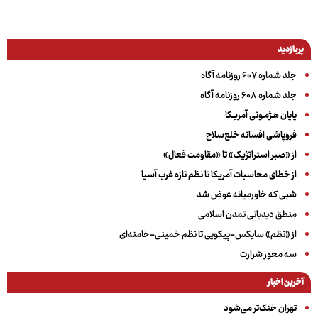
پربازدید
جلد شماره ۶۰۷ روزنامه آگاه
جلد شماره ۶۰۸ روزنامه آگاه
پایان هـژمـونی آمریـکا
فروپاشی افسانه خلع‌سلاح
از «صبر استراتژیک» تا «مقاومت فعال»
از خطای محاسبات آمریکا تا نظم تازه غرب آسیا
شبی که خاورمیانه عوض شد
منطق دیدبانی تمدن اسلامی
از «نظم» سایکس-پیکویی تا نظم خمینی-خامنه‌ای
سه‌ محور شرارت
آخرین اخبار
تهران خنک‌تر می‌شود