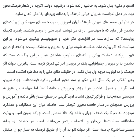
انسجام ملی» بدل شود، به حاشیه رانده شود؛ درنتیجه دولت، اگرچه در شعار فرهنگ‌محور
بود، در عمل نتوانست شریان حیاتی فرهنگ را به‌مثابه زیربنای بقا ملی فعال سازد.
در کنار این ضعف‌های درونی، فرهنگ ایران امروز زیر ضرب هجمه‌ای سهمگین از روایت‌های
دشمن قرار دارد که با مهندسی ادراک می‌کوشند امید ملی را درهم شکنند. راهبرد «جنگ
روایت‌ها» که سال‌هاست در اتاق‌های فکر غرب و صهیونیسم پیگیری می‌شود، بر این
مبناست که اگر روایت ملت شکسته شود، نیازی به تحریم و موشک نیست؛ جامعه از درون
فرو می‌پاشد. عملیات روانی رسانه‌های معارض، شاهدی عینی بر این واقعیت است که
دشمن نه بر مرزهای جغرافیایی، بلکه بر مرزهای ادراکی تمرکز کرده است. بنابراین، دولت اگر
فرهنگ را به اولویت درجه‌اول بدل نکند، در حقیقت بقای ملی را به مخاطره افکنده است.
رهبر انقلاب در یک سال اخیر مکرر بر سه محور اساسی تاکید فرموده‌اند: جهاد تبیین،
امیدآفرینی و تحول بنیادین در آموزش و پرورش و دانشگاه‌ها. اما جهاد تبیین هنوز به
سیاستی همه‌جانبه و فراگیر تبدیل نشده، امیدآفرینی در سطح شعار باقی‌مانده و آموزش و
پرورش همچنان در مدار حافظه‌محوری گرفتار است. فاصله میان این مطالبات و عملکرد
موجود، نه صرفا یک ضعف اجرایی، بلکه یک خلأ تمدنی است. چراکه بدون امید و روایت
صادقانه، سیاست‌ها بی‌جان و اقتصاد بی‌ثمر می‌مانند. امید، در حقیقت «سرمایه
هستی‌شناختی» جامعه است؛ اگر دولت نتواند آن را از طریق فرهنگ به نسل جوان منتقل