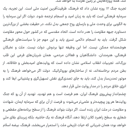
کند، همه پروژه‌هایش بر زمین لغزنده بنا خواهد شد.
تجربه جنگ ۱۲ روزه نشان داد که فرهنگ، ظرفیت‌آفرین امنیت ملی است. این تجربه، یک
سرمایه فرهنگی است که باید به زبان امید و انسجام ترجمه شود. دولت اگر این سرمایه را
به الگویی برای وحدت ملی و بازسازی روح جمعی بدل نکند، در حقیقت بخشی از بزرگ‌ترین
دستاورد جبهه مقاومت را هدر داده است. اتحاد مقدسی که در کشور حول محور مقاومت
شکل گرفت، باید به انسجام دائمی تسری یابد و این مهم جز با سیاست‌های فرهنگی
هوشمندانه ممکن نیست. اما این وظیفه تنها بردوش دولت نیست. ملت و نخبگان
فرهنگی، هنرمندان، دانشگاهیان و فعالان مردمی، همان شریان‌های فرعی این قلب
بزرگ‌اند. تجربیات انقلاب اسلامی نشان داده است که روایت‌های امیدبخش و خلاقانه، از
بطن مردم برخاسته‌اند، نه از ساختارهای بوروکراتیک. دولت اگر می‌خواهد فرهنگ را به
موتور تمدن‌ساز بدل کند، باید به جای تصدی‌گری نقش تسهیل‌گری و پشتیبانی ایفا کند و
انرژی خلاق مردم را در مدار روایت ملی قرار دهد.
چشم‌انداز پیش‌روی فرهنگ ایران، هم فرصت است و هم تهدید. تهدید از آن رو که جنگ
روایت‌ها هر روز پیچیده‌تر و علمی‌تر می‌شود؛ و فرصت از آن برای که سرمایه ایمان، شهادت
و مقاومت در ملت ایران زنده است. اگر دولت بتواند فرهنگ را از سطح برنامه‌های مقطعی و
شعاری به سطح راهبرد کلان ارتقا دهد، آنگاه فرهنگ نه یک حاشیه، بلکه زیربنای بقای ملی
خواهد بود؛ همان شریانی که حیات تاریخی ملت را استمرار می‌بخشد. فرهنگ، بیضه اسلام