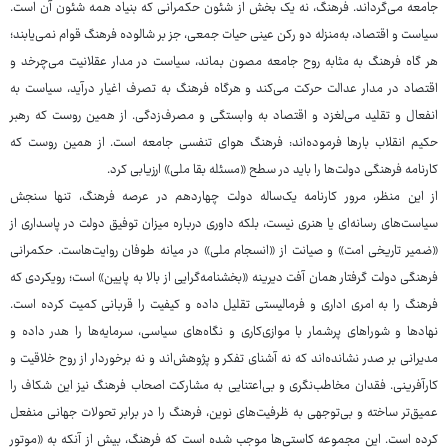
جامعه می‌گرداند. فرهنگ، نه یک بخش از شئون حکمرانی که بنیاد همه شئون آن است.
سیاست و اقتصاد، به‌منزله دو رکن عینی حیات جمعی، جز بر شالوده فرهنگ قوام نمی‌یابند؛
هر گاه فرهنگ به مثابه روح جامعه مصون بماند، سیاست در مدار عقلانیت می‌چرخد و
اقتصاد در مدار عدالت حرکت می‌کند و هرگاه فرهنگ به تصرف اغیار درآید، سیاست به
انفعال و تقلید می‌لغزد و اقتصاد به وابستگی و مصرف‌زدگی. از همین روست که رهبر
حکیم انقلاب بارها فرموده‌اند: فرهنگ هوای تنفسی جامعه است. از همین روست که
کارنامه فرهنگی دولت‌ها را باید در سطح «مسئله‌ بقا ملی» ارزیابی کرد.
از این منظر، مرور کارنامه یک‌ساله دولت چهاردهم در عرصه فرهنگ، تنها سنجش
سیاست‌های رسانه‌ای یا هنری نیست، بلکه داوری درباره میزان توفیق دولت در پاسداری از
«ضمیر تاریخی امت» و صیانت از «انسجام ملی» در میانه طوفان روایت‌هاست. حکمرانی
فرهنگی دولت گرفتار همان آفت دیرینه «بخشنامه‌گرایی از بالا به پایین» است؛ رویکردی که
فرهنگ را به امری اداری و فرمالیستی تقلیل داده و کیفیت را قربانی کمیت کرده است.
نهادها و شوراهای پرشمار با موازی‌کاری و نگاه‌های سیاسی، سرمایه‌ها را هدر داده و
مدیرانی بر صدر نشانده‌اند که نه آشنای تفکر و پژوهش‌اند و نه برخوردار از روح خلاقیت و
کارآفرینی. فقدان مخاطب‌نگری و بی‌اعتنایی به مشارکت اصحاب فرهنگ نیز این شکاف را
عمیق‌تر ساخته و بی‌توجهی به ظرفیت‌های نوین، فرهنگ را در برابر تحولات جهانی منفعل
کرده است. این مجموعه کاستی‌ها موجب شده است که فرهنگ، بیش از آنکه به «موتور