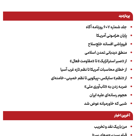
پربازدید
جلد شماره ۶۰۷ روزنامه آگاه
پایان هـژمـونی آمریـکا
فروپاشی افسانه خلع‌سلاح
منطق دیدبانی تمدن اسلامی
از «صبر استراتژیک» تا «مقاومت فعال»
از خطای محاسبات آمریکا تا نظم تازه غرب آسیا
از «نظم» سایکس-پیکویی تا نظم خمینی-خامنه‌ای
ضربه زدن به «تاب‌آوری ملی»
هجوم رسانه‌ای علیه ایران
شبی که خاورمیانه عوض شد
آخرین اخبار
مرز باریک نقد و تخریب
قیام سبز پرچم‌های سرخ