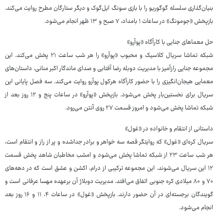
بنیان‌گذاری سلسله گوگوریو را با بازی سونگ ایل‌گوک و دیگر ستارگان مطرح روایت می‌کند.
بازپخش «جومونگ» در ساعات ۱ بامداد، ۷ صبح و ۱۳ ظهر انجام می‌شود.
حل معماهای جنایی با کارآگاه «پوآرو»
شبکه تماشا سریال کلاسیک و محبوب «پوآرو» را هر شب ساعت ۲۱ پخش می‌کند. این
مجموعه جنایی رازآمیز با مدیریت دوبله رضا آفتابی و صدای ماندگار اکبر منانی، داستان‌های
معمایی هیجان‌انگیزی را با حضور کارآگاه هرکول پوآرو روایت می‌کند. سه فصل پایانی این
سریال برای نخستین‌بار پخش می‌شود. بازپخش «پوآرو» در ساعات پنج و ۱۲ روز بعد از
شبکه تماشا پخش می‌شود و امروز قسمت ۲۷ روی آنتن می‌رود.
داستانی از انتقام و خانواده در «غول»
سریال کره‌ای «غول» که روایتگر قصه سه خواهر و برادر جداشده و پر از راز و انتقام است،
هر شب ساعت ۲۳ از شبکه تماشا پخش می‌شود و امشب مخاطبان شاهد پخش قسمت
۱۲ این سریال می‌شوند. این مجموعه ترکیبی از درام، اکشن و عشق است که در دهه‌های
۷۰ و ۸۰ میلادی کره جنوبی اتفاق می‌افتد. مدیریت دوبلاژ آن برعهده مهسا عرفانی است و
گویندگان برجسته‌ای در آن حضور دارند. بازپخش «غول» در ساعات ۴، ۱۱ و ۱۶ روز بعد
انجام می‌شود.