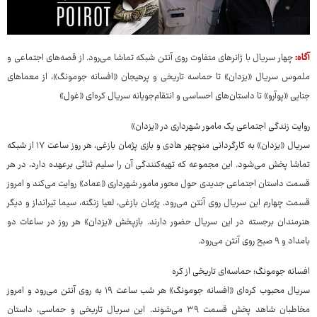
آگاه:
چهار سریال با ژانرهای متفاوت روی آنتن شبکه تماشا می‌رود. از قصه‌های اجتماعی و
ملموس سریال «یزدان» تا حماسه تاریخی و پرهیجان «افسانه جومونگ»، از معماهای
جنایی «پوآرو» تا داستان‌های احساسی و انتقام‌جویانه سریال کره‌ای «غول»
روایت زندگی اجتماعی یک مامور شهرداری در «یزدان»
سریال «یزدان» به کارگردانی منوچهر هادی و بازی پژمان بازغی، هر روز ساعت ۱۷ از شبکه
تماشا پخش می‌شود. این مجموعه که تهیه‌کنندگی آن را سلیم ثنائی برعهده دارد، در هر
قسمت داستان اجتماعی جدیدی حول محور مامور شهرداری «عماد» روایت می‌کند و امروز
قسمت چهارم این سریال روی آنتن می‌رود. پژمان بازغی، لعیا زنگنه، سیما تیرانداز و دیگر
هنرمندان برجسته در این سریال حضور دارند. بازپخش «یزدان» هر روز در ساعات دو
بامداد و ۹ صبح روی آنتن می‌رود.
افسانه جومونگ؛ حماسه‌ای تاریخی از کره
سریال محبوب کره‌ای «افسانه جومونگ» هر شب ساعت ۱۹ به روی آنتن می‌رود و امروز
مخاطبان شاهد پخش قسمت ۳۹ می‌شوند. این سریال تاریخی و حماسی، داستان