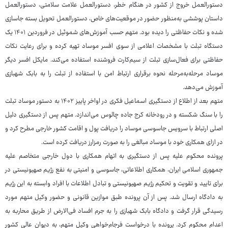
دستورالعمل خروج از کشور در هنگام خطر، دستورالعمل علامت سلامتی، دستورالعمل
داستان پوششی به‌منظور حضور در موقعیت‌های خاص، دستورالعمل تحویل بسته جاسازی
شده و نکات حفاظتی را دیده بود. متهم حسب آموزش‌های شموئیل در فروردین ۱۴۰۱ یک
دستگاه تبلت با مشخصات اعلامی از سوی افسر موساد تهیه کرده و برای رعایت نکات
حفاظتی برای فعال‌سازی تبلت از سیم‌کارت فروشنده استفاده می‌کند. مایکل افسر دیگر
موساد مرحله‌به‌مرحله نحوه برقراری ارتباط امن با استفاده از تبلت را به بابک شهبازی
آموزش می‌دهد.
متهم بعد از اطلاع از دستگیری اسماعیل فکری در اواخر پاییز ۱۴۰۲ به دستور موساد تبلت
را با سنگ شکسته و در رودخانه کرج جاده چالوس می‌اندازد. متهم پس از دستگیری دلیل
اصلی ارتباط با سرویس جاسوسی موساد را دریافت پول و اقامت کشور خارجی مطرح کرد و
در ازای همکاری خود با موساد مبالغی را به صورت رمزارز دریافت کرده است.
پرونده محکوم علیه پس از دستگیری به اتهام همکاری با دول خارجی متخاصم علیه
جمهوری اسلامی ایران، همکاری اطلاعاتی، جاسوسی و امنیتی به نفع رژیم صهیونیستی در
برای تایید و تقویت و تحکیم رژیم صهیونیستی و تبادل اطلاعات با افراد وابسته به این رژیم
به دادگاه ارسال شد. پس از آن پرونده طبق موازین قانونی و حضور وکیل متهم مورد
رسیدگی قرار گرفت و دادگاه بابک شهبازی را به جرم افساد فی‌الارض از طریق محاربه به
اعدام محکوم کرد. پرونده با درخواست فرجام‌خواهی وکیل متهم، به دیوان عالی کشور