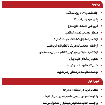
پربازدید
جلد شماره ۶۰۷ روزنامه آگاه
پایان هـژمـونی آمریـکا
فروپاشی افسانه خلع‌سلاح
منطق دیدبانی تمدن اسلامی
از «صبر استراتژیک» تا «مقاومت فعال»
از خطای محاسبات آمریکا تا نظم تازه غرب آسیا
از «نظم» سایکس-پیکویی تا نظم خمینی-خامنه‌ای
هجوم رسانه‌ای علیه ایران
شبی که خاورمیانه عوض شد
نهضت مقاومت در منطق رهبر شهید
آخرین اخبار
نجف و کربلا در آستانه ۵۰ درجه
رادار مخصوص بررسی ماهیچه‌های بدن ابداع شد
برچسب جدید، تشخیص بیماری را متحول می‌کند