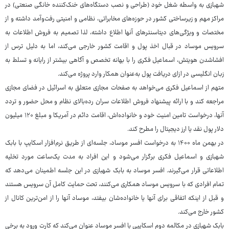
شهبازی به واسطه شغل خود (طراحی و نصب دستگاه‌های خنک‌کننده خانگی صنعتی) در
مراکز مهم و زیرساختی کشور در حوزه‌های مخابراتی، نظامی و امنیتی رفت‌وآمد داشته و از
مختصات و ویژگی‌های دیتاسنترهای آنها اطلاع داشته، لذا تصمیم به فروش اطلاعات به
سرویس موساد در قبال اخذ پول و اقامت کشور خارجی می‌کند، اما به دلیل ترس از
افشاشدن هویتش، اسماعیل فکری را با بهانه تخصص و آگاهی بیشتر از رایانه و تسلط به
زبان انگلیسی در ازای دریافت پول به‌عنوان همکار وارد پروژه می‌کند.
متهم از اسماعیل فکری می‌خواهد به صفحات مجازی متعلق به اسرائیل در فضای مجازی
مراجعه کند و با ارائه پیشنهاد فروش اطلاعات سران رده‌بالای نظام و محل حضور و تردد
آنها، درخواست تامین امنیت خود و خانواده‌اش، اقامت دائم در آمریکا و مبلغ ۱۲۰ میلیون
دلار پول نقد یا ارز دیجیتال را مطرح کند.
در بهمن ماه ۱۴۰۰ به درخواست افسر موساد، جلسه‌ای از طریق نرم‌افزار اسکایپ با بابک
شهبازی و اسماعیل فکری برگزار می‌شود و این افراد به مدت یک‌ساعت مورد تخلیه
اطلاعاتی قرار می‌گیرند. افسر موساد به بابک شهبازی در این جلسه اطمینان می‌دهد که
تمام افرادی که با سرویس موساد همکاری می‌کنند، تحت حمایت کامل آن سرویس هستند
و قبل از اینکه اتفاقی برای آنها یا خانواده‌شان بیفتد، موساد آنها را از امن‌ترین کانال از
کشور خارج می‌کند.
بابک شهبازی در مکالمه دوم اسکایپی با افسر موساد عنوان می‌کند که کارت ورود به برخی