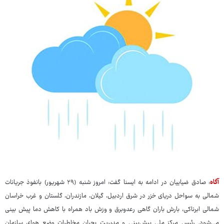
آگاه
: صادق ضیاییان در ادامه به ایسنا گفت: امروز شنبه (۲۹ شهریور) بانفوذ جریانات
شمالی به سواحل دریای خزر در شرق اردبیل، گیلان، مازندران، گلستان و غرب خراسان
شمالی ابرناکی، بارش باران گاهی رعدوبرق و وزش باد همراه با کاهش دما پیش بینی
می‌شود. رئیس مرکز ملی پیش‌بینی و مدیریت بحران مخاطرات وضع هوای سازمان