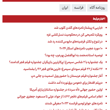
روزنامه آگاه
فرانسه
ایران
اخبار مرتبط
«باربی» پیشتاز نامزدهای گلدن گلوب شد
رویکرد تلمیحی کن در محکومیت نسل‌کشی غزه
در تنوع و تکثر، فرضیه‌های مایوس‌کننده رد شد
۱۰ مورد عجیب نامزدهای اسکار ۲۰۲۴
توصیه‌ استادمحمد به ابوالفضل پورعرب چه بود؟
یک جشنواره با ۲ شانس سیمرغ | پرکارترین بازیگران جشنواره فیلم فجر کدامند؟
۲۲ نکته از ۲۲ فیلم سودای سیمرغ؛ «ترین‌ها»ی فجر ۴۲ را بشناسید
آغاز جشنواره فیلم عربستان با حضور ویل اسمیت و جانی دپ
دیپلم افتخار برای «هومن برق‌نورد» آمد داشت
اولین حضور جهانی «آه سرد» در جشنواره سانتاباربارای آمریکا
اعلام اسامی فیلم‌های «فجر ۴۲» | از جواد عزتی تا مسعود جعفری جوزانی
نامزدهای جوایز لومیر فرانسه ۲۰۲۳ معرفی شدند