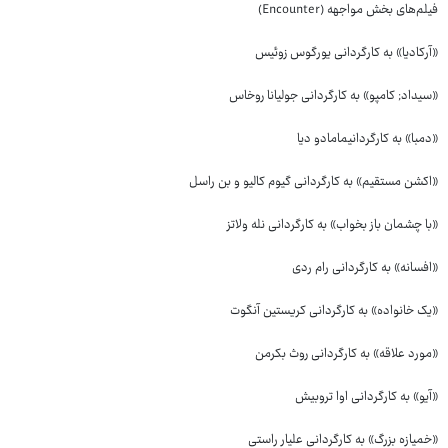
فیلم‌های بخش مواجهه (Encounter)
«آرکادیا» به کارگردانی یورگوس زوئیس
«سیداد; کامپو» به کارگردانی جولیانا روخاس
«دمبا» به کارگردانیمامادو دیا
«اکشن مستقیم» به کارگردانی گیوم کالیو و بن راسل
«با چشمان باز بخواب» به کارگردانی نله ولاتز
«افسانه» به کارگردانی رام ردی
«یک خانواده» به کارگردانی کریستین آنگوت
«مورد علاقه» به کارگردانی روث بکرمن
«آیو» به کارگردانی اوا تروبیش
«خمیازه بزرگ» به کارگردانی علیار راستی