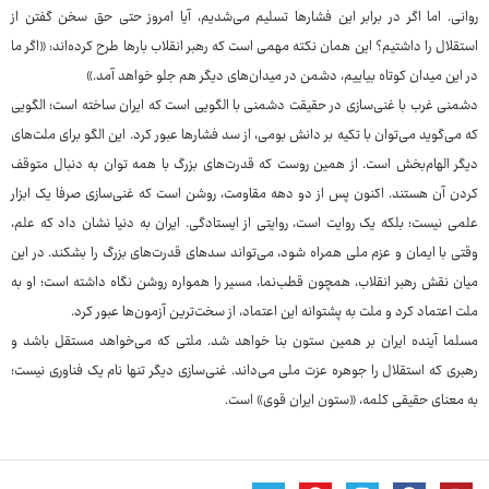
روانی. اما اگر در برابر این فشارها تسلیم می‌شدیم، آیا امروز حتی حق سخن گفتن از
استقلال را داشتیم؟ این همان نکته مهمی است که رهبر انقلاب بارها طرح کرده‌اند: «اگر ما
در این میدان کوتاه بیاییم، دشمن در میدان‌های دیگر هم جلو خواهد آمد.»
دشمنی غرب با غنی‌سازی در حقیقت دشمنی با الگویی است که ایران ساخته است؛ الگویی
که می‌گوید می‌توان با تکیه بر دانش بومی، از سد فشارها عبور کرد. این الگو برای ملت‌های
دیگر الهام‌بخش است. از همین روست که قدرت‌های بزرگ با همه توان به دنبال متوقف
کردن آن هستند. اکنون پس از دو دهه مقاومت، روشن است که غنی‌سازی صرفا یک ابزار
علمی نیست؛ بلکه یک روایت است، روایتی از ایستادگی. ایران به دنیا نشان داد که علم،
وقتی با ایمان و عزم ملی همراه شود، می‌تواند سدهای قدرت‌های بزرگ را بشکند. در این
میان نقش رهبر انقلاب، همچون قطب‌نما، مسیر را همواره روشن نگاه داشته است؛ او به
ملت اعتماد کرد و ملت به پشتوانه این اعتماد، از سخت‌ترین آزمون‌ها عبور کرد.
مسلما آینده ایران بر همین ستون بنا خواهد شد. ملتی که می‌خواهد مستقل باشد و
رهبری که استقلال را جوهره عزت ملی می‌داند. غنی‌سازی دیگر تنها نام یک فناوری نیست؛
به معنای حقیقی کلمه، «ستون ایران قوی» است.