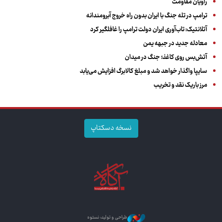
راویان مقاومت
ترامپ در تله جنگ با ایران بدون راه خروج آبرومندانه
آتلانتیک: تاب‌آوری ایران دولت ترامپ را غافلگیر کرد
معادله جدید در جبهه یمن
آتش‌بس روی کاغذ؛ جنگ در میدان
سایپا واگذار خواهد شد و مبلغ کالابرگ افزایش می‌یابد
مرز باریک نقد و تخریب
نسخه دسکتاپ
طراحی و تولید: نستوه