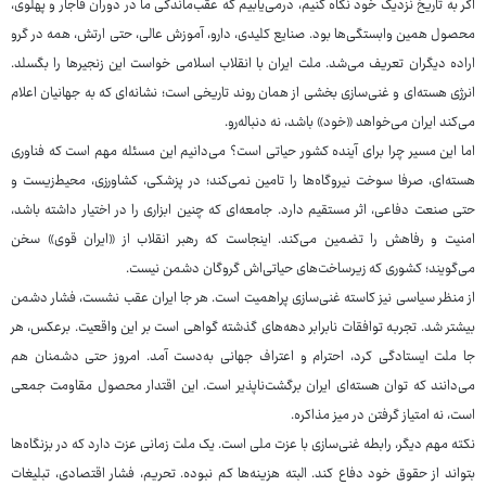
اگر به تاریخ نزدیک خود نگاه کنیم، درمی‌یابیم که عقب‌ماندگی ما در دوران قاجار و پهلوی،
محصول همین وابستگی‌ها بود. صنایع کلیدی، دارو، آموزش عالی، حتی ارتش، همه در گرو
اراده دیگران تعریف می‌شد. ملت ایران با انقلاب اسلامی خواست این زنجیرها را بگسلد.
انرژی هسته‌ای و غنی‌سازی بخشی از همان روند تاریخی است؛ نشانه‌ای که به جهانیان اعلام
می‌کند ایران می‌خواهد «خود» باشد، نه دنباله‌رو.
اما این مسیر چرا برای آینده کشور حیاتی است؟ می‌دانیم این مسئله مهم است که فناوری
هسته‌ای، صرفا سوخت نیروگاه‌ها را تامین نمی‌کند؛ در پزشکی، کشاورزی، محیط‌زیست و
حتی صنعت دفاعی، اثر مستقیم دارد. جامعه‌ای که چنین ابزاری را در اختیار داشته باشد،
امنیت و رفاهش را تضمین می‌کند. اینجاست که رهبر انقلاب از «ایران قوی» سخن
می‌گویند؛ کشوری که زیرساخت‌های حیاتی‌اش گروگان دشمن نیست.
از منظر سیاسی نیز کاسته غنی‌سازی پراهمیت است. هر جا ایران عقب نشست، فشار دشمن
بیشتر شد. تجربه توافقات نابرابر دهه‌های گذشته گواهی است بر این واقعیت. برعکس، هر
جا ملت ایستادگی کرد، احترام و اعتراف جهانی به‌دست آمد. امروز حتی دشمنان هم
می‌دانند که توان هسته‌ای ایران برگشت‌ناپذیر است. این اقتدار محصول مقاومت جمعی
است، نه امتیاز گرفتن در میز مذاکره.
نکته مهم دیگر، رابطه غنی‌سازی با عزت ملی است. یک ملت زمانی عزت دارد که در بزنگاه‌ها
بتواند از حقوق خود دفاع کند. البته هزینه‌ها کم نبوده. تحریم، فشار اقتصادی، تبلیغات