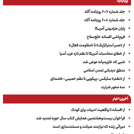
پربازدید
جلد شماره ۶۰۷ روزنامه آگاه
جلد شماره ۶۰۸ روزنامه آگاه
پایان هـژمـونی آمریـکا
فروپاشی افسانه خلع‌سلاح
از «صبر استراتژیک» تا «مقاومت فعال»
از خطای محاسبات آمریکا تا نظم تازه غرب آسیا
شبی که خاورمیانه عوض شد
منطق دیدبانی تمدن اسلامی
از «نظم» سایکس-پیکویی تا نظم خمینی-خامنه‌ای
سه‌ محور شرارت
آخرین اخبار
از افسانه تا واقعیت ادبیات برای کودک
فراخوان بیست‌وهشتمین همایش کتاب سال حوزه تمدید شد
میراثی زنده که نیازمند صیانت و مستندسازی است