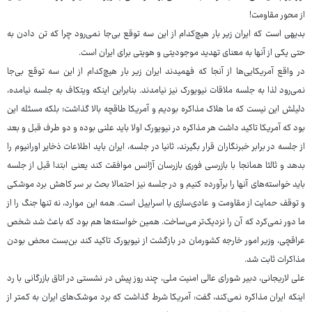
از محور مقاومت!
بدیهی است که ایران زیر بار هیچ‌کدام از این سه توقع بی‌جا نمی‌رود چرا که تن دادن به
حتی یکی از آنها به معنای تهدید موجودیتی و هویتی برای ایران است.
در واقع آمریکایی‌ها از آنجا که فهمیدند ایران زیر بار هیچ‌کدام از این سه توقع بی‌جا
نمی‌رود لذا به جلسه ملاقات نیویورک نیز نیامدند. بنابراین اینکه ویتکاف به جلسه نیامده،
دلیلش این نیست که ما هلاک مذاکره بودیم و آمریکا طاقچه بالا گذاشت؛ بلکه مسئله این
بود که آمریکا تاکید داشت هر مذاکره در نیویورک اولا باید علنی بوده و دو طرف قبل و بعد
از جلسه در برابر خبرنگاران قرار بگیرند، ثانیا در جلسه، ایران باید اطلاعات ذخایر اورانیوم را
بدهد و ثالثا همانجا با بازرسی فوری بازرسان آژانس موافقت کند یعنی ابتدا قبل از جلسه
باید خواسته‌های آنها را برآورده کنیم و در جلسه نیز احتمالا بحث بر سر کاهش برد موشکی
و توقف حمایت از مقاومت و عادی‌سازی با اسراییل است. همه این موارد، نه تنها جنگ را از
ما دور نمی‌کرد که آن را نزدیک‌تر می‌ساخت. همین خواسته‌ها هم بود که باعث شد شخص
عراقچی، وزیر امور خارجه کشورمان در بازگشت از نیویورک تاکید کند بن‌بست محض بودن
مذاکرات ثابت شد.
علی لاریجانی، دبیر شورای عالی امنیت ملی، چند روز پیش در نشستی در اتاق بازرگانی با رد
اینکه ایران مذاکره نمی‌کند، گفت: آمریکا شرط گذاشت که برد موشک‌های ایران به کمتر از