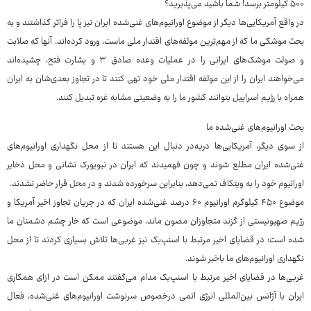
۵۰۰ کیلومتر برسد! شما باشید می‌پذیرید؟
در واقع آمریکایی‌ها دیگر از موضوع اورانیوم‌های غنی‌شده ایران نیز پا را فراتر گذاشتند و به
بحث موشکی ما که از مهم‌ترین مولفه‌های اقتدار ملی ماست، ورود کرده‌اند. آنها که صلابت
و صولت موشک‌های ایرانی را در عملیات وعده صادق ۳ و بشارت فتح، چشیده‌اند
می‌خواهند ایران را از این مولفه اقتدار ملی خود تهی کنند تا در تجاوز بعدی‌شان به ایران
همراه با رژیم اسراییل بتوانند کشور ما را به وضعیتی مشابه غزه تبدیل کنند.
بحث اورانیوم‌های غنی‌شده ما
از سوی دیگر، آمریکایی‌ها دربه‌در دنبال این هستند تا از محل نگهداری اورانیوم‌های
غنی‌شده ایران مطلع شوند و چون فهمیدند که ایران در نیویورک نشانی و محل ذخایر
اورانیوم خود را به ویتکاف نمی‌دهد، بنابراین سرخورده شدند و در محل قرار حاضر نشدند.
موضوع ۴۵۰ کیلوگرم اورانیوم ۶۰ درصد غنی‌شده ایران که در جریان تجاوز اخیر آمریکا و
رژیم صهیونیستی از گزند متجاوزان مصون ماند، موضوعی است که خار چشم دشمنان ما
شده است؛ در قضایای اخیر مرتبط با اسنپ‌بک نیز غربی‌ها تلاش بسیاری کردند تا از محل
نگهداری اورانیوم‌های ما باخبر شوند.
غربی‌ها در قضایای اخیر مرتبط با اسنپ‌بک مدام می‌گفتند ممکن است در ازای همکاری
ایران با آژانس بین‌المللی انرژی اتمی درخصوص سرنوشت اورانیوم‌های غنی‌شده، فعال