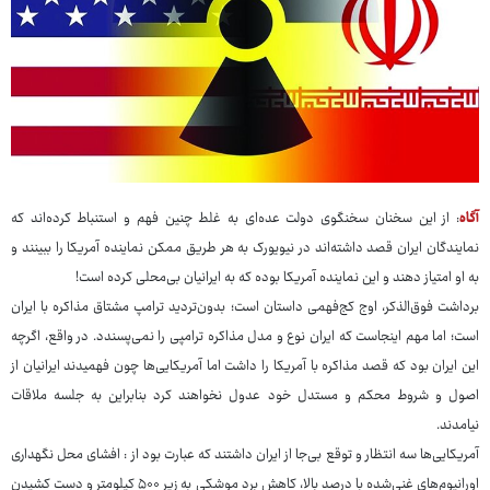
آگاه
: از این سخنان سخنگوی دولت عده‌ای به غلط چنین فهم و استنباط کرده‌اند که
نمایندگان ایران قصد داشته‌اند در نیویورک به هر طریق ممکن نماینده آمریکا را ببینند و
به او امتیاز دهند و این نماینده آمریکا بوده که به ایرانیان بی‌محلی کرده است!
برداشت فوق‌الذکر، اوج کج‌فهمی داستان است؛ بدون‌تردید ترامپ مشتاق مذاکره با ایران
است؛ اما مهم اینجاست که ایران نوع و مدل مذاکره ترامپی را نمی‌پسندد. در واقع، اگرچه
این ایران بود که قصد مذاکره با آمریکا را داشت اما آمریکایی‌ها چون فهمیدند ایرانیان از
اصول و شروط محکم و مستدل خود عدول نخواهند کرد بنابراین به جلسه ملاقات
نیامدند.
آمریکایی‌ها سه انتظار و توقع بی‌جا از ایران داشتند که عبارت بود از : افشای محل نگهداری
اورانیوم‌های غنی‌شده با درصد بالا، کاهش برد موشکی به زیر ۵۰۰ کیلومتر و دست کشیدن