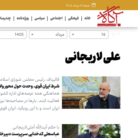
جمعه ۱۶ مرداد ۱۴۰۵
خانه
فرهنگی
اجتماعی
سیاسی
ویژه نامه
چندرسان
تاریخ
16
مرداد
1405
علی لاریجانی
قالیباف، رئیس مجلس شورای اسلام
شرط ایران قوی، وحدت حول محور ول
هماهنگی همه عرصه‌های اداره کشور، گ
فعالیت کنند. بارها در مصاحبه‌ها نیز 
ایران است و با این رویکرد، ایران ق
با حکم آیت‌الله آملی‌لاریجانی
عباسعلی کدخدایی سرپرست دبیرخ