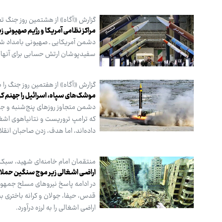
گزارش «آگاه» از هشتمین روز جنگ تح
مراکز نظامی آمریکا و رژیم صهیونی 
دشمن آمریکایی ـ صهیونی بامداد شن
سفیدپوشان ارتش حسابی برای آنها
گزارش «آگاه» از هفتمین روز جنگ را ب
موشک‌های سپاه، اسرائیل را جهنم کر
دشمن متجاوز روزهای پنج‌شنبه و جمع
داده‌اند، اما هدف، زدن صاحبان انقل
منتقمان امام خامنه‌ای شهید، سبک‌ب
اراضـی اشـغالی زیر موج سنگین حملات
در ادامه پاسخ نیروهای مسلح جمهوری 
قدس، حیفا، جولان و کرانه باختری به
اراضی اشغالی را به لرزه درآورد.