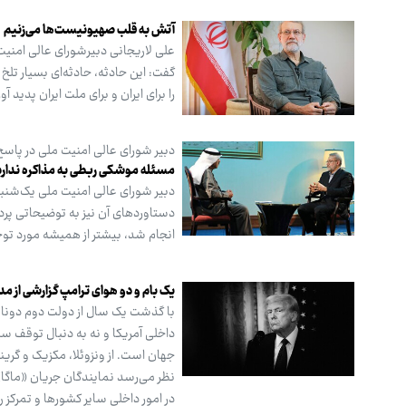
آتش به قلب صهیونیست‌ها می‌زنیم
علی لاریجانی دبیرشورای عالی امنیت
گفت: این حادثه، حادثه‌ای بسیار تلخ
را برای ایران و برای ملت ایران پدید 
دبیر شورای عالی امنیت ملی در پاسخ 
مسئله موشکی ربطی به مذاکره ندارد
دبیر شورای عالی امنیت ملی یک‌شنب
دستاوردهای آن نیز به توضیحاتی پردا
انجام شد، بیشتر از همیشه مورد توجه
یک بام و دو هوای ترامپ گزارشی از مد
با گذشت یک سال از دولت دوم دونالد
داخلی آمریکا و نه به دنبال توقف
جهان است. از ونزوئلا، مکزیک و گرینل
نظر می‌رسد نمایندگان جریان «ماگا» 
در امور داخلی سایر کشورها و تمرکز 