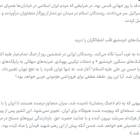
 با روز جهانی قدس بود، در شرایطی که مردم ایران اسلامی در خیابان‌ها همپای تم
رائیل سر می‌دادند، رزمندگان اسلام در میدان نیز دمار از روزگار متجاوزان درآوردند و 
صل کردند.
های خرمشهر قلب اشغالگران را درید
به غرب آسیا نگاه می‌کند، رزمندگان ایرانی در ششمین روز از جنگ تمام‌عیار علیه ائت
آمریکایی-صهیونیستی، با پرتاب موشک‌های سنگین خرمشهر ۴ و حملات ترکیبی پهپادی، ضربه‌های مهلکی به پا
یا حسن بن علی علیه السلام" آغاز شد، نه تنها توازن قدرت را به نفع تهران تغییر داد، ب
تجاوزان شد. آیا این روز، نقطه عطفی برای فروپاشی هژمونی غربی خواهد بود؟
یهنی که به نام «جنگ رمضان» نامیده شد، سران متجاوز درصدد هستند تا ایران را با گ
نند، نسخه‌ای که پیچیده شده هیچگاه برای ایران، تجویز نمی‌شود. این کشور پس از پیر
از هرکدام سربلند بیرون آمده و با عنایت حضرت حق، بازدارندگی نیروهای مسلح در م
گ تحمیلی هم خواهد شد، ضمن آنکه پیش از این رهبر شهید فرمان را صاد کرده بود: «ا
 شد.»