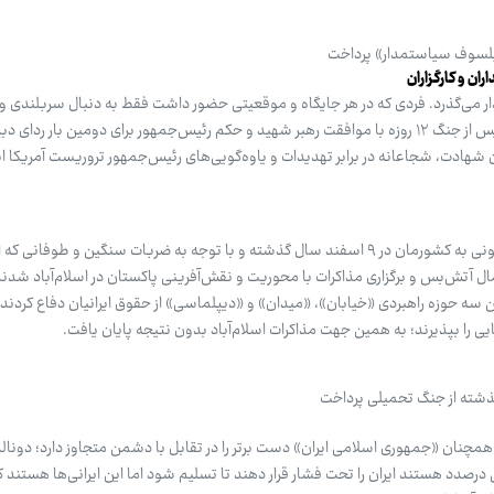
فیلسوف سیاستمدار» پرداخت
ن و کارگزاران
ار می‌گذرد. فردی که در هر جایگاه و موقعیتی حضور داشت فقط به دنبال سربلندی و
و ایرانیان بود. علی اردشیرلاریجانی پس از جنگ ۱۲ روزه با موافقت رهبر شهید و حکم رئیس‌جمهور برای دومین بار ر
مان شهادت، شجاعانه در برابر تهدیدات و یاوه‌گویی‌های رئیس‌جمهور تروریست آمریکا ا
پس از تجاوز دشمن آمریکایی و صهیونی به کشورمان در ۹ اسفند سال گذشته و با توجه به ضربات سنگین و طوف
ال آتش‌بس و برگزاری مذاکرات با محوریت و نقش‌آفرینی پاکستان در اسلام‌آباد شدند
ن سه حوزه راهبردی «خیابان»، «میدان» و «دیپلماسی» از حقوق ایرانیان دفاع کردند
 را بپذیرند؛ به همین جهت مذاکرات اسلام‌آباد بدون نتیجه پایان یافت.
ان «جمهوری اسلامی ایران» دست برتر را در تقابل با دشمن متجاوز دارد؛ دونالد
 درصدد هستند ایران را تحت فشار قرار دهند تا تسلیم شود اما این ایرانی‌ها هستند ک