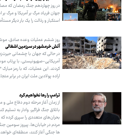
در روز چهاردهم جنگ رمضان که مصادف
جهان فریاد مرگ بر آمریکا و مرگ بر اس
استکبار و رذالت را یک بار دیگر مستأ
روز ششم عملیات وعده صادق، موشک‌
آتش خرمشهر در سرزمین اشغالی
در حالی که جهان با چشمانی حیرت‌زده 
کردند. این عملیات، که با رمز مبارک "
اراده پولادین ملت ایران در برابر م
ترامپ را رها نخواهیم کرد
از زمان آغاز مرحله دوم دفاع ملی و م
باتلاق جنگ فراگیر، وادار به تسلیم ک
بحران‌های متعددی را سپری کرده که 
مردم در خیابان‌ها، پیروز سومین جن
ها جنگی آغاز کنند، منطقه‌ای خواهد