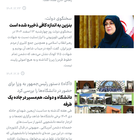
رسانی خارج شده است.
۱۴۰۴.۱۲.۲۳
سخنگوی دولت:
بنزین به اندازه کافی ذخیره شده است
سخنگوی دولت روز چهارشنبه ۱۳ اسفند ۱۴۰۴ در
گفت‌وگویی تلویزیونی با ابراز تسلیت نسبت به شهادت
رهبر انقلاب اسلامی و همچنین جمع کثیری از مردم
عزیز ایران، گفت: آنچه در میناب شاهد آن بودیم و
شهادت ۱۶۵ کودک نشان می‌دهد که دشمن تمام
خطوط قرمز را زیر پا گذاشته و به هیچ اصولی پایبند
نیست.
۱۴۰۴.۱۲.۱۶
«آگاه» دستور رئیس‌جمهور به وزرا برای
حضور در دانشگاه‌ها را بررسی کرد
دانشگاه و دولت، هم‌مسیر در جاده یک
طرفه
طی هفته گذشته به مناسبت اربعین شهدای حادثه
دی ۱۴۰۴ برخی دانشگاه‌ها شاهد برگزاری تجمعات و
انزجار جامعه دانشجویی کشور از سیاست‌های
خصمانه دشمن آمریکایی ـ صهیونی در قبال کشورمان
بودند، در این بین عده‌ای دانشجونما یا دانشجویانی که
بنا به اطلاعات غلط در تور بدخواهان و معاندان افتاده