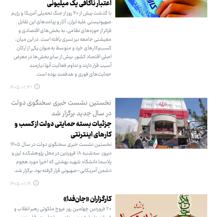
اعتبار ناکافی یک میلیونی
با گذشت بیش از ۴۰ روز از جنگ تحمیلی آمریکا و رژیم
صهیونیستی علیه ایران، آثار و پیامدهای این تقابل
فراتر از حوزه‌های نظامی، به بخش‌های اقتصادی و
معیشتی جامعه نیز تسری یافته است. در این میان،
کسب‌وکارهای خرد و متوسط به‌عنوان یکی از ارکان
اصلی اقتصاد کشور، بیش از سایر بخش‌ها در معرض
آسیب قرار دارند و تداوم فعالیت آنها نیازمند
حمایت‌های فوری و هدفمند بوده است.
۱۴۰۵.۰۱.۳۱
نخستین نشست خبری سخنگوی دولت
در سال جدید برگزار شد
جزئیات بسته حمایتی دولت از کسب و
کارهای اینترنتی
نخستین نشست خبری سخنگوی دولت در سال ۱۴۰۵
دیروز، سه‌شنبه ۱۸ فروردین در محل پژوهشکده لیزر و
پلاسما دانشگاه شهید بهشتی که اخیرا مورد هجوم
دشمن آمریکایی-صهیونی قرار گرفته بود، برگزار شد.
۱۴۰۵.۰۱.۱۹
کارگزاران «جان‌فدا»
۲۰ فروردین چهلمین روز عروج ملکوتی رهبر انقلاب و