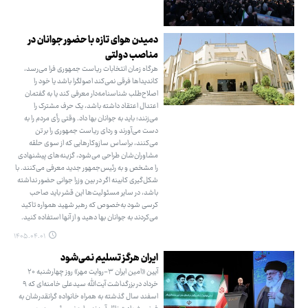
دمیدن هوای تازه با حضور جوانان در
مناصب دولتی
هرگاه زمان انتخابات ریاست جمهوری فرا می‌رسد،
کاندیداها فرقی نمی‌کند اصولگرا باشد یا خود را
اصلاح‌طلب شناسنامه‌دار معرفی کند یا به گفتمان
اعتدال اعتقاد داشته باشد، یک حرف مشترک را
می‌زنند؛ باید به جوانان بها داد. وقتی رأی مردم را به
دست می‌آورند و ردای ریاست جمهوری را بر تن
می‌کنند، براساس سازوکارهایی که از سوی حلقه
مشاوران‌شان طراحی می‌شود، گزینه‌های پیشنهادی
را مشخص و به رئیس‌جمهور جدید معرفی می‌کنند. با
شکل‌گیری کابینه اگر در بین وزرا جوانی حضور نداشته
باشد، در سایر مسئولیت‌ها این قشر باید صاحب
کرسی شود به‌خصوص که رهبر شهید همواره تاکید
می‌کردند به جوانان بها دهید و از آنها استفاده کنید.
۱۴۰۵.۰۴.۰۱
ایران هرگز تسلیم نمی‌شود
آیین «امین ایران ۳-روایت مهر» روز چهارشنبه ۲۰
خرداد در بزرگداشت آیت‌الله سیدعلی خامنه‌ای که ۹
اسفند سال گذشته به همراه خانواده گرانقدرشان به