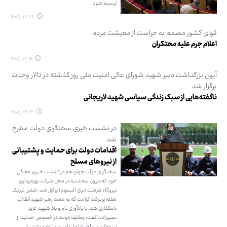
ترسیم شود.
۱۴۰۵.۰۲.۲۸
قوای کشور مصمم به حراست از معیشت مردم
اعلام جرم علیه محتکران
۱۴۰۵.۰۲.۱۶
آیین بزرگداشت دبیر شهید شورای عالی امنیت ملی روز گذشته در تالار وحدت
برگزار شد
ناگفته‌هایی از سبک زندگی سیاسی شهید لاریجانی
۱۴۰۵.۰۲.۱۳
در نشست خبری سخنگوی دولت مطرح
شد
اقدامات دولت برای حمایت و پشتیبانی
از نیروهای مسلح
سخنگوی دولت چهاردهم در نشست خبری هفتگی
خود که دیروز، سه‌شنبه در محل شرکت بهره‌برداری
نیروگاه طرشت (برق آلستوم) برگزار شد، ضمن تبریک
هفته پربرکت کرامت که به همت رهبر شهید انقلاب
نامگذاری شد، با یادآوری نام و یاد شهید عزیز
نصیرزاده، گفت: وظایف دولت در خصوص حمایت از
نیروهای مسلح، شامل تامین منابع و پشتیبانی