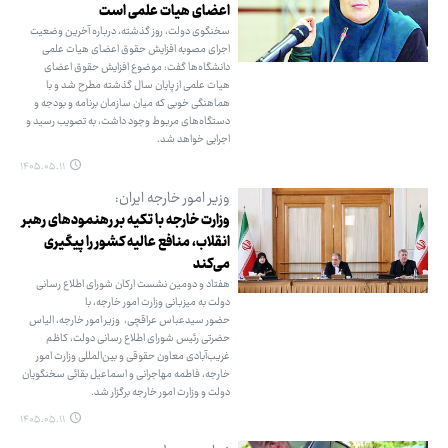
اعضای هیات ‌علمی است
سخنگوی دولت، روز گذشته، درباره آخرین وضعیت
اجرای مصوبه افزایش حقوق اعضای هیات‌ علمی
دانشگاه‌ها گفت: موضوع افزایش حقوق اعضای
هیات ‌علمی از پایان سال گذشته مطرح شد و با
هماهنگی خوبی که میان سازمان برنامه و بودجه و
دستگاه‌های مربوط وجود داشت، به تصویب رسید و
اجرایی خواهد شد.
۱۴۰۵.۰۵.۱۱
وزیر امور خارجه ایران:
وزارت خارجه با تکیه بر رهنمودهای رهبر
انقلاب، منافع عالیه کشور را پیگیری
می‌کند
هفتاد و دومین نشست ارکان شورای اطلاع رسانی
دولت به میزبانی وزارت امور خارجه، با
حضور سیدعباس عراقچی، وزیر امور خارجه، الیاس
حضرتی رئیس شورای اطلاع رسانی دولت، کاظم
غریب‌آبادی معاون حقوقی و بین‌المللی وزارت امور
خارجه، فاطمه مهاجرانی و اسماعیل بقائی سخنگویان
دولت و وزارت امور خارجه برگزار شد.
۱۴۰۵.۰۵.۱۱