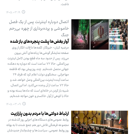
داشت.
۱۴۰۵.۰۳.۱۹
اتصال دوباره اینترنت پس از یک فصل
خاموشی و پرده‌برداری از چهره بی‌رحم
جنگ
آوار بغض‌ها پشت پنجره‌های باز شده
مرضیه کیان- خبرنگار: کلمه‌ها داغ‌اند؛ انگار از روی
صفحه نمایشگر گوشی‌ها زبانه‌های آتش بیرون
می‌زند. پس از حدود سه ماه قطع بودن کامل اینترنت
بین‌المللی، حالا ۷۲ ساعت است که دوباره به دهکده
جهانی متصل شده‌ایم. چند روز پیش بود که فاطمه
مهاجرانی، سخنگوی دولت اعلام کرد که ظرف ۲۴
ساعت آینده اینترنت بین‌المللی وصل خواهد شد و
حالا ۷۲ ساعت از آن وعده می‌گذرد. اما این اتصال،
شبیه باز کردن در خانه‌ای است که ماه‌ها بسته بوده و
حالا با کوهی از آوار، خاکستر و خون مواجه شده‌ایم.
۱۴۰۵.۰۳.۰۹
ارتباط دولتی‌ها با مردم بدون پارازیت
روابط‌ عمومی‌های دستگاه‌های اجرایی روز گذشته در
مجموعه فرهنگی تلاش دور هم جمع شدند تا به بهانه
روز روابط عمومی، سیاست‌ها و چشم‌انداز جدیدشان