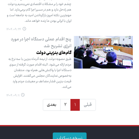
چشم خود را بر مشکلات اقتصادی نمی‌بندیم و دولت
هم راه‌حل دارد و هم در مسیر اجرا گام برمی‌دارد. اما
مهم‌ترین نکته امروز بازگرداندن امید به جامعه است و
ایران با ایرانی بودن ما زنده خواهد ماند.
۱۴۰۴.۰۹.۲۴
پنج اقدام عملی دستگاه اجرا در مورد
انرژی تشریح شد
گام‌های بنزینی دولت
طبق مصوبه دولت، از نیمه آذرماه بنزین با سه نرخ به
مردم ارائه می‌شود. البته اقدام صورت گرفته از سوی
دستگاه اجرا با واکنش‌هایی همراه بود، منتقدان
به‌خصوص نمایندگان مجلس می‌گفتند، افزایش
قیمت بنزین فشار مضاعف بر معیشت مردم وارد
می‌کند.
۱۴۰۴.۰۹.۱۱
قبلی
۱
۲
بعدی
نسخه دسکتاپ