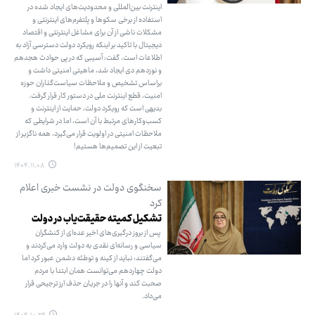
اینترنت بین‌المللی و محدودیت‌های ایجاد شده در
استفاده از برخی سکوها و پلتفرم‌های اینترنتی و
مشکلات ناشی از آن برای مشاغل اینترنتی و اقتصاد
دیجیتال با تاکید بر اینکه رویکرد دولت دسترسی آزاد به
اطلاعات است، گفت: آسیبی که در پی حوادث هجدهم
و نوزدهم دی‌ ایجاد شد، ماهیتی امنیتی داشت و
براساس تشخیص و ملاحظات سیاست‌گذاران حوزه
امنیت، قطع اینترنت ملی در دستور کار قرار گرفت.
بدیهی است که رویکرد دولت، حمایت از اینترنت و
کسب‌وکارهای مرتبط با آن است، اما در شرایطی که
ملاحظات امنیتی در اولویت قرار می‌گیرد، همه ناگزیر از
تبعیت از این تصمیم‌ها هستیم!
۱۴۰۴.۱۱.۰۸
سخنگوی دولت در نشست خبری اعلام
کرد
تشکیل کمیته حقیقت‌یاب در دولت
پس از بروز درگیری‌های اخیر عده‌ای از کنشگران
سیاسی و رسانه‌ای نقدی به دولت وارد می‌کردند و
می‌گفتند: نباید از کینه و توطئه دشمن عبور کرد اما
دولت چهاردهم می‌توانست همان ابتدا با مردم
صحبت کند و آنها را در جریان حذف ارز ترجیحی قرار
می‌داد.