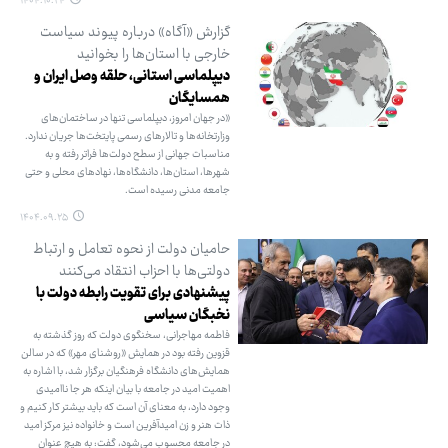
۱۴۰۴.۱۰.۲۴
گزارش «آگاه» درباره پیوند سیاست
خارجی با استان‌ها را بخوانید
دیپلماسی استانی، حلقه وصل ایران و
همسایگان
«در جهان امروز، دیپلماسی تنها در ساختمان‌های
وزارتخانه‌ها و تالارهای رسمی پایتخت‌ها جریان ندارد.
مناسبات جهانی از سطح دولت‌ها فراتر رفته و به
شهرها، استان‌ها، دانشگاه‌ها، نهادهای محلی و حتی
جامعه مدنی رسیده است.
۱۴۰۴.۰۹.۲۵
حامیان دولت از نحوه تعامل و ارتباط
دولتی‌ها با احزاب انتقاد می‌کنند
پیشنهادی برای تقویت رابطه دولت با
نخبگان سیاسی
فاطمه مهاجرانی، سخنگوی دولت که روز گذشته به
قزوین رفته بود در همایش «روشنای مهر» که در سالن
همایش‌های دانشگاه فرهنگیان برگزار شد، با اشاره به
اهمیت امید در جامعه با بیان اینکه هر جا ناامیدی
وجود دارد، به معنای آن است که باید بیشتر کار کنیم و
ذات هنر و زن امیدآفرین است و خانواده نیز مرکز امید
در جامعه محسوب می‌شود، گفت: به هیچ عنوان