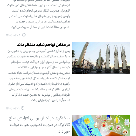
لجستیکی است. همچنین، هماهنگی‌های دیپلماتیک
لازم برای مدیریت افکار عمومی انجام شده است.
رئیس‌جمهور، رئیس شورای عالی امنیت ملی است و
تمامی تصمیم‌گیری‌ها در این زمینه، از جمله در
خصوص مناقشات اخیر، توسط او صورت می‌گیرد.
۱۴۰۵.۰۲.۰۸
در مقابل تهاجم نباید منتظر ماند
پس از تجاوز دشمن آمریکایی و صهیونی به کشورمان
در ۹ اسفند سال گذشته و با توجه به ضربات سنگین
و طوفانی که از سوی ایران دریافت کردند، سرانجام
خواستار اعمال آتش‌بس و برگزاری مذاکرات با
محوریت و نقش‌آفرینی پاکستان در اسلام‌آباد شدند.
تیم مذاکره‌کننده با پیوند شکل گرفته بین سه حوزه
راهبردی «خیابان»، «میدان» و «دیپلماسی» از حقوق
ایرانیان دفاع کردند و حاضر نشدند زیاده‌خواهی‌های
طرف آمریکایی را بپذیرند؛ به همین جهت مذاکرات
اسلام‌آباد بدون نتیجه پایان یافت.
۱۴۰۵.۰۲.۰۱
سخنگوی دولت از بررسی افزایش مبلغ
کالابرگ در صورت تصویب هیات دولت
خبر داد