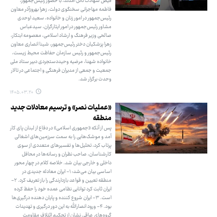
فیض شهادت نائل آمدند، با حضور رئیس‌جمهور،
فاطمه مهاجرانی سخنگوی دولت، زهرا بهروزآذر معاون
رئیس‌جمهور در امور زنان و خانواده، سعید اوحدی
مشاور رئیس‌جمهور در امور ایثارگران، سیدعباس
صالحی وزیر فرهنگ و ارشاد اسلامی، معصومه ابتکار،
زهرا پزشکیان دختر رئیس‌جمهور، شینا انصاری معاون
رئیس‌جمهور و رئیس سازمان حفاظت محیط زیست،
خانواده شهدا، مرضیه وحیددستجردی دبیر ستاد ملی
جمعیت و جمعی از مدیران فرهنگی و اجتماعی در تالار
وحدت برگزار شد.
۱۴۰۵.۰۳.۲۰
«عملیات نصر» و ترسیم معادلات جدید
منطقه
پس از آنکه «جمهوری اسلامی» در دفاع از لبنان پای کار
آمد و موشک‌هایی را به سمت سرزمین‌های اشغالی
پرتاب کرد، تحلیل‌ها و تفسیرهای متعددی از سوی
کارشناسان، صاحب نظران و رسانه‌ها در محافل
داخلی و خارجی بیان شد. خلاصه کلام در چهار محور
اساسی بیان می‌شد: ۱- ایران معادله جدیدی در
منطقه تعیین و قواعد بازدارندگی را باز تعریف کرد. ۲-
ایران ثابت کرد توانایی نظامی عمده خود را حفظ کرده
است. ۳- ایران شروع کننده و پایان دهنده درگیری‌ها
بود. ۴- ورود انصارالله به این دور درگیری و تهدیدات
گروه‌های عراقی نشان از تحکیم ائتلاف مقاومت