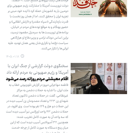
فرماندهان ارشد نیروهای مسلح است. ۹ اسفند،
دولت تروریست آمریکا با مشارکت رژیم صهیونی برای
دومین بار به کشورمان حمله کرد تا ایده خود مبنی بر
تجزیه ایران را محقق کنند، اما از همان روز نخست با
قدرت بازدارندگی «سپاه مقتدر» و «ارتش انقلابی» و
حضور بهنگام و به موقع توده‌های مردم در خیابان،
برنامه‌های تروریست‌ها به سرمنزل مقصود نرسید،
براین اساس دونالد ترامپ و وزیر دفاع او هرازگاهی
سیاست نخ‌نما و تکراری‌شان یعنی همان تهدید علیه
ایرانی‌ها را تکرار می‌کنند.
۱۴۰۵.۰۱.۱۸
سخنگوی دولت گزارشی از جنگ ایران با
آمریکا و رژیم صهیونی به مردم ارائه داد
اقلام معیشتی مردم روزانه رصد می‌شود
فاطمه مهاجرانی دیروز در گزارش تلویزیونی خطاب به
ملت ایران، با اشاره به حملات دشمن به مراکز
غیرنظامی، گفت: در حملات دشمن تاکنون تعداد
شهدای زن ۲۲۳ و تعداد مصدومان زن آسیب دیده در
این حملات دو هزار و ۱۲۹ نفر بوده است. وی افزود: در
حملات دشمن ۴۳ واحد اورژانس نیز آسیب دیده است
که سه واحد آن به صورت کامل تخریب شده؛
همچنین ۳۲ آمبولانس آسیب دیده است که از این
میان پنج دستگاه به صورت کامل از چرخه خدمت