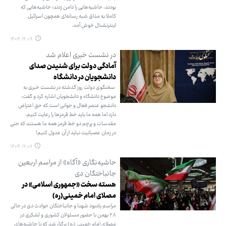
بودند، حاشیه‌هایی را دامن زدند؛ حاشیه‌هایی که
کاملا به مذاق شبه رسانه‌ای همچون اسرائیل
اینترنشنال خوش آمد.
۱۴۰۴.۱۲.۰۹
در نشست خبری اعلام شد
آمادگی دولت برای شنیدن صدای
دانشجویان در دانشگاه
سخنگوی دولت روز گذشته در نشست خبری به
موضوع دانشگاه و دانشجویان اشاره کرد و گفت:
دانشجو عنصر فعال و جوانی است که حق اعتراض
دارد اما همه ما باید خط قرمزها را رعایت کنیم،
مقدسات و پرچم دو خط قرمز همه ما هستند که حتی
در زمان عصبانیت نباید از آن عدول کنیم!
۱۴۰۴.۱۲.۰۶
حاشیه‌نگاری «آگاه» از مراسم اربعین
جانباختگان دی‌
هسته سخت «جمهوری اسلامی» در
مصلای امام خمینی(ره)
مراسم یادبود شهدا و جانباختگان حوادث دی‌ در حالی
۲۸ بهمن با حضور مسئولان کشوری و لشکری در
مصلای امام خمینی (ره) برگزار شد که با حاشیه‌های