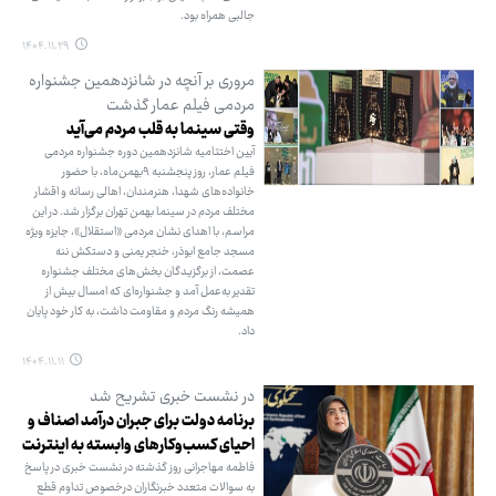
جالبی همراه بود.
۱۴۰۴.۱۱.۲۹
مروری بر آنچه در شانزدهمین جشنواره
مردمی فیلم عمار گذشت
وقتی سینما به قلب مردم می‌آید
آیین اختتامیه شانزدهمین دوره جشنواره مردمی
فیلم عمار، روز پنجشنبه ۹بهمن‌ماه، با حضور
خانواده‌های شهدا، هنرمندان، اهالی رسانه و اقشار
مختلف مردم در سینما بهمن تهران برگزار شد. در این
مراسم، با اهدای نشان مردمی «استقلال»، جایزه ویژه
مسجد جامع ابوذر، خنجر یمنی و دستکش ننه
عصمت، از برگزیدگان بخش‌های مختلف جشنواره
تقدیر به‌عمل آمد و جشنواره‌ای که امسال بیش از
همیشه رنگ مردم و مقاومت داشت، به کار خود پایان
داد.
۱۴۰۴.۱۱.۱۱
در نشست خبری تشریح شد
برنامه دولت برای جبران درآمد اصناف و
احیای کسب‌وکارهای وابسته به اینترنت
فاطمه مهاجرانی روز گذشته در نشست خبری در پاسخ
به سوالات متعدد خبرنگاران درخصوص تداوم قطع