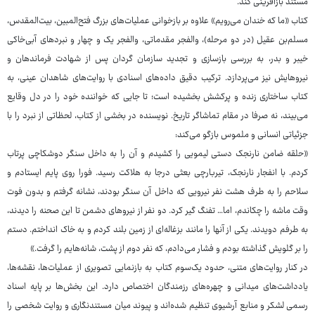
مستند بازآفرینی کند.
کتاب «ما که خندان می‌رویم» علاوه بر بازخوانی عملیات‌های بزرگ فتح‌المبین، بیت‌المقدس،
مسلم‌بن عقیل (در دو مرحله)، والفجر مقدماتی، والفجر یک و چهار و نبردهای آبی‌خاکی
خیبر و بدر، به بررسی بازسازی و تجدید سازمان گردان پس از شهادت فرماندهان و
نیروهایش نیز می‌پردازد. ترکیب دقیق داده‌های اسنادی با روایت‌های شاهدان عینی، به
کتاب ساختاری زنده و پرکشش بخشیده است؛ تا جایی که خواننده خود را در دل وقایع
می‌بیند، نه صرفا در مقام تماشاگر تاریخ. نویسنده در بخشی از کتاب، لحظاتی از نبرد را با
جزئیاتی انسانی و ملموس بازگو می‌کند:
«حلقه ضامن نارنجک دستی لیمویی را کشیدم و آن را به داخل سنگر دوشکاچی پرتاب
کردم. با انفجار نارنجک، تیربارچی بعثی درجا به هلاکت رسید. فورا روی پایم ایستادم و
سلاحم را به طرف هشت نفر نیرویی که داخل آن سنگر بودند، نشانه گرفتم و بدون فوت
وقت ماشه را چکاندم، اما… تفنگ گیر کرد. دو نفر از نیروهای دشمن تا این صحنه را دیدند،
به طرفم دویدند. یکی از آنها را مانند بزغاله‌ای از زمین بلند کردم و به خاک انداختم. دستم
را بر گلویش گذاشته بودم و فشار می‌دادم، که نفر دوم از پشت، شانه‌هایم را گرفت.»
در کنار روایت‌های متنی، حدود یک‌سوم کتاب به بازنمایی تصویری از عملیات‌ها، نقشه‌ها،
یادداشت‌های میدانی و چهره‌های رزمندگان اختصاص دارد. این بخش‌ها بر پایه اسناد
رسمی لشکر و منابع آرشیوی تنظیم شده‌اند و پیوند میان مستندنگاری و روایت شخصی را