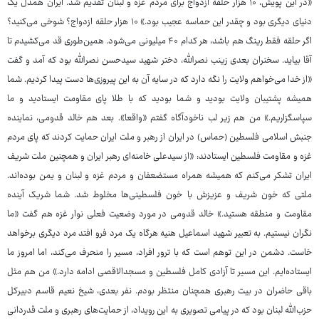
«در این پویش، ۱۰ هزار حلقه ازدواج برای مردم غزه و لبنان تقدیم شد. ایران همدل یک
دنیای دیگری بود و چقدر این حماسه عجیب بود.» ۱۰ هزار حلقه ازدواج؟ شوخی می‌کنید؟
اگر حلقه فقط رینگ هم باشد، هر کدام ۴۰ میلیونی می‌شود. همین‌طوری قد می‌کشیدم تا
آقا بیاید. سخنران بعدی زینب نصرالله، دختر شهید سیدحسن نصرالله بود که آمد و گفت
«از خدا می‌خواهم ولایت را نگه‌ دارد که در سایه آن به این پیروزی‌ها دست پیدا کردیم. شما
همیشه پشتیبان ولایت بودید و شما بودید که با طلا پای مقاومت ایستادید و ما
سپاسگزاریم.» من هم زیر لب ناخودآگاه گفتم «واقعا». بعد هم خالد قدومی، نماینده
جنبش اسلامی فلسطین (حماس) در ایران از رهبر و ملت ایران حمایت کردند که پای مردم
غزه و مقاومت فلسطین ایستادند: «از سیدعلی خامنه‌ای رهبر ایران و همچنین ملت شریف
ایران تشکر می‌کنم که همیشه همراه مستضعفان و مردم غزه و لبنان و یمن بوده‌اند.
ملتی که خون شریف و عزیزش با خون فلسطینی‌ها مخلوط شد. شما شریک آینده
مقاومت و منطقه هستید.» خالد قدومی در مورد وضعیت فعلی نوار غزه هم گفت «ما
نگران نیستیم. به تعبیر شهید اسماعیل هنیه هرگاه یک مرد فرو افتد مرد دیگری برخواهد
خاست. دشمن در این توهم است که با ترور افراد، مسیر را منحرف می‌کند، اما امروز ما
ایستاده‌ایم. این مسیر تا آزادی کامل فلسطین و مسجدالاقصی ادامه دارد.» من هم مثل
باقی حاضران در بیت رهبری همچنان منتظر بودم. نفر بعدی، شیخ نعیم قاسم دبیرکل
حزب‌الله لبنان بود که در پیامی تصویری به این رویداد، از حمایت‌های رهبری و ملت قدردانی