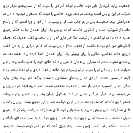
جمعیت برایم غیرقابل باور بود. جالب‌تر اینکه افرادی را دیدم که از استان‌های دیگر برای
شرکت در این پویش آمده بودند. در صف ورود، خانمی را دیدم که مشغول توضیح دادن به
همراهش بود. صحبت‌هایش برایم جالب شد. از او پرسیدم: «از کجا و چرا آمدید؟» او پاسخ
داد: «از شهرکرد آمدم و النگویی داشتم که به پویش یک ایران همدل بنا به حکم رهبری
هدیه داده‌ام» به او گفتم: «از قیمت طلا خبر داری؟» و او با لبخندی گفت: «حیف که تعداد
النگوهای من کم بود.» داشتم از تعجب شاخ درمی‌آوردم که خانم دیگری رو به من گفت:
«روزی خانم معلمی، طلایی را برای پویش یک ایران همدل اهدا کرده بود. هفته بعد به
روضه‌ای دعوت شدم که متولی آن همان خانمی بود که طلای خود را هدیه داده بود. وقتی
شرایط خانه و زندگی او را دیدم، از او پرسیدم چرا طلاها را اهدا کردی و او فقط لبخند زد.»
البته در مسیر، تعداد افرادی که روایت‌های مشابهی داشتند، واقعا کم نبود. وقتی وارد
سالن اصلی حسینیه شدم، باز هم از جمعیت متعجب شدم. اصلا شبیه آنچه در تلویزیون
می‌دیدم، نبود. خیلی بزرگ‌تر نشان می‌داد. به قول جوان‌ترها، وایب خوبی بهم می‌داد.
آنقدر ذوق داشتم که متوجه نشدم کی قرآن خوانده شد و کی مجری پشت تریبون رفت و
آقای عطارزاده، دبیر پویش شروع به سخنرانی کرد. آقای عطارزاده می‌گفت پیام کوتاه رهبری
سیل کمک‌ها را به سمت لبنان جاری کرد. بعد هم از چیزی حرف زد به اسم صف‌های طولانی
حماسه تا حکم رهبر انقلاب زمین نماند. بعد چیزی گفت که من فکر کردم درست نشنیدم: