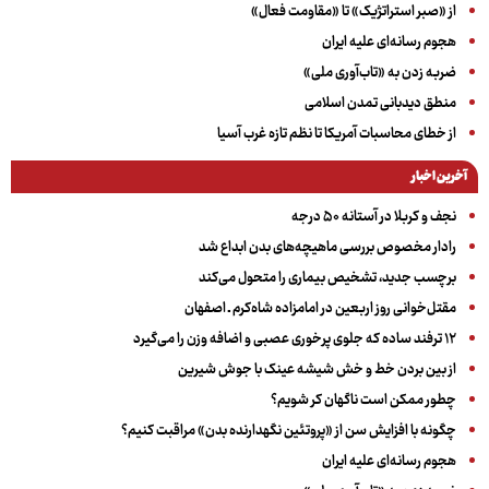
از «صبر استراتژیک» تا «مقاومت فعال»
هجوم رسانه‌ای علیه ایران
ضربه زدن به «تاب‌آوری ملی»
منطق دیدبانی تمدن اسلامی
از خطای محاسبات آمریکا تا نظم تازه غرب آسیا
آخرین اخبار
نجف و کربلا در آستانه ۵۰ درجه
رادار مخصوص بررسی ماهیچه‌های بدن ابداع شد
برچسب جدید، تشخیص بیماری را متحول می‌کند
مقتل‌خوانی روز اربعین در امامزاده شاه‌کرم ـ اصفهان
۱۲ ترفند ساده که جلوی پرخوری عصبی و اضافه ‌وزن را می‌گیرد
از بین بردن خط و خش شیشه عینک با جوش شیرین
چطور ممکن است ناگهان کر شویم؟
چگونه با افزایش سن از «پروتئین نگهدارنده بدن» مراقبت کنیم؟
هجوم رسانه‌ای علیه ایران