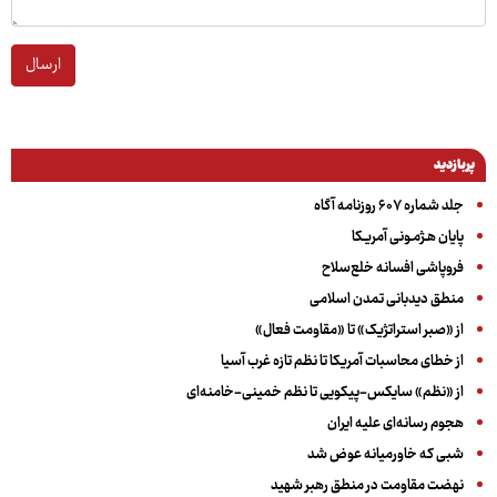
ارسال
پربازدید
جلد شماره ۶۰۷ روزنامه آگاه
پایان هـژمـونی آمریـکا
فروپاشی افسانه خلع‌سلاح
منطق دیدبانی تمدن اسلامی
از «صبر استراتژیک» تا «مقاومت فعال»
از خطای محاسبات آمریکا تا نظم تازه غرب آسیا
از «نظم» سایکس-پیکویی تا نظم خمینی-خامنه‌ای
هجوم رسانه‌ای علیه ایران
شبی که خاورمیانه عوض شد
نهضت مقاومت در منطق رهبر شهید