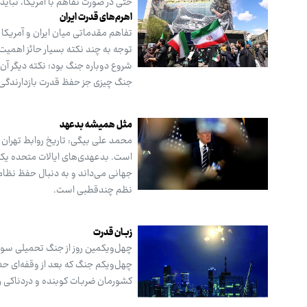
حتی در صورت تفاهم با آمریکا، نباید 
اهرم‌های قدرت ایران
توجه به چند نکته بسیار حائز اهمی
شروع دوباره جنگ بود؛ نکته دیگر آن 
جنگ چیزی جز حفظ قدرت بازدارندگی
مثل همیشه بدعهد
محمد علی بیگی: تاریخ روابط تهران 
است. بدعهدی‌های ایالات متحده یک ا
جهانی می‌داند و به دنبال حفظ نظام ت
نظم چندقطبی است.
زبـان قدرت
چهل‌ویکم جنگ که بعد از وقفه‌ای حد
کشورمان ضربات کوبنده و دردناکی را