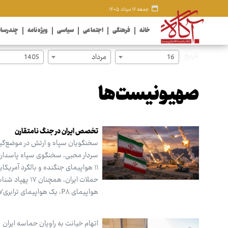
جمعه ۱۶ مرداد ۱۴۰۵
خانه
فرهنگی
اجتماعی
سیاسی
ویژه نامه
چندرسان
تاریخ
16
مرداد
1405
صهیونیست‌ها
تخصص ایران در جنگ نامتقارن
سخنگویان سپاه و ارتش در موضع‌گیری‌
۱۱ هواپیمای جنگنده و بالگرد آمریکا
هواپیمای P۸، یک هواپیمای ترابریC۱۷ و هشت هواپیمای سوخت‌رسان منهدم شدند.
اتهام خیانت به راویان حماسه ایران