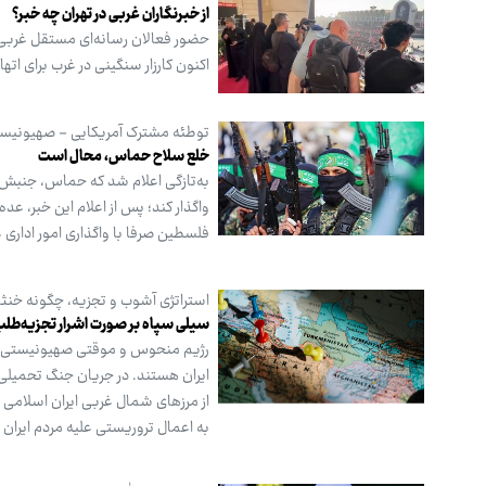
از خبرنگاران غربی در تهران چه خبر؟
حضور فعالان رسانه‌ای مستقل غربی د
اکنون کارزار سنگینی در غرب برای اته
توطئه مشترک آمریکایی - صهیونیست
خلع سلاح حماس، محال است
به‌تازگی اعلام شد که حماس، جنبش م
واگذار کند؛ پس از اعلام این خبر، ع
فلسطین صرفا با واگذاری امور اداری غز
استراتژی آشوب و تجزیه، چگونه خن
سیلی سپاه بر صورت اشرار تجزیه‌طلب
رژیم منحوس و موقتی صهیونیستی، از 
ایران هستند. در جریان جنگ تحمیلی ا
از مرزهای شمال غربی ایران اسلامی
به اعمال تروریستی علیه مردم ایران ب