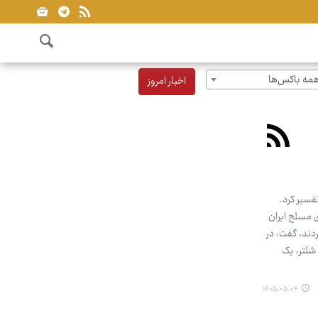
مه باکس‌ها
اخبار امروز
فسیر کرد.
 بیان اینکه طی ۱۵ روز نبرد (از ۱۷ تا ۳۱ تیر)، نیروهای مسلح ایران
ردند، گفت: در
هپاد آکبند بودند)، یک هواپیمای جنگنده اف ۱۵ در داخل شلتر، یک
۱۴۰۵.۰۵.۰۴