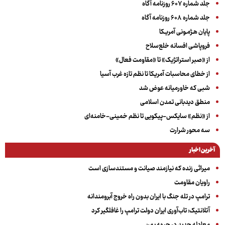
جلد شماره ۶۰۷ روزنامه آگاه
جلد شماره ۶۰۸ روزنامه آگاه
پایان هـژمـونی آمریـکا
فروپاشی افسانه خلع‌سلاح
از «صبر استراتژیک» تا «مقاومت فعال»
از خطای محاسبات آمریکا تا نظم تازه غرب آسیا
شبی که خاورمیانه عوض شد
منطق دیدبانی تمدن اسلامی
از «نظم» سایکس-پیکویی تا نظم خمینی-خامنه‌ای
سه‌ محور شرارت
آخرین اخبار
میراثی زنده که نیازمند صیانت و مستندسازی است
راویان مقاومت
ترامپ در تله جنگ با ایران بدون راه خروج آبرومندانه
آتلانتیک: تاب‌آوری ایران دولت ترامپ را غافلگیر کرد