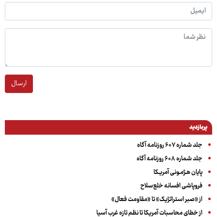
ارسال
پربازدید
جلد شماره ۶۰۷ روزنامه آگاه
جلد شماره ۶۰۸ روزنامه آگاه
پایان هـژمـونی آمریـکا
فروپاشی افسانه خلع‌سلاح
از «صبر استراتژیک» تا «مقاومت فعال»
از خطای محاسبات آمریکا تا نظم تازه غرب آسیا