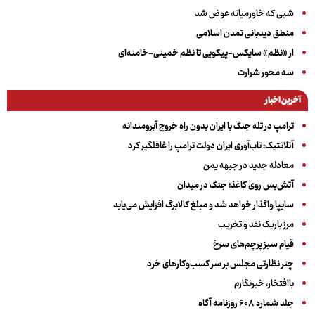
شبی که خاورمیانه عوض شد
منطق دیدبانی تمدن اسلامی
از «نظم» سایکس-پیکویی تا نظم خمینی-خامنه‌ای
سه‌ محور شرارت
آخرین اخبار
ترامپ در تله جنگ با ایران بدون راه خروج آبرومندانه
آتلانتیک: تاب‌آوری ایران دولت ترامپ را غافلگیر کرد
معادله جدید در جبهه یمن
آتش‌بس روی کاغذ؛ جنگ در میدان
سایپا واگذار خواهد شد و مبلغ کالابرگ افزایش می‌یابد
مرز باریک نقد و تخریب
قیام سبز پرچم‌های سرخ
چتر نظارتی مجلس بر سر کسب‌وکارهای خرد
باافتخار، خبرنگارم
جلد شماره ۶۰۸ روزنامه آگاه