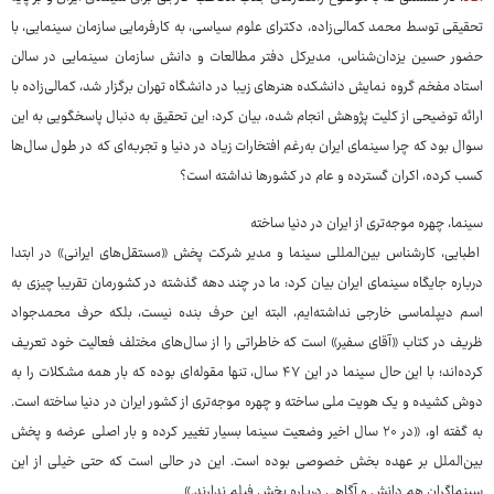
تحقیقی توسط محمد کمالی‌زاده، دکترای علوم سیاسی، به کارفرمایی سازمان سینمایی، با
حضور حسین یزدان‌شناس، مدیرکل دفتر مطالعات و دانش سازمان سینمایی در سالن
استاد مفخم گروه نمایش دانشکده هنرهای زیبا در دانشگاه تهران برگزار شد، کمالی‌زاده با
ارائه توضیحی از کلیت پژوهش انجام شده، بیان کرد: این تحقیق به دنبال پاسخگویی به این
سوال بود که چرا سینمای ایران ‌به‌رغم افتخارات زیاد در دنیا و تجربه‌ای که در طول سال‌ها
کسب کرده، اکران گسترده و عام در کشورها نداشته است؟
سینما، چهره موجه‌تری از ایران در دنیا ساخته
اطبایی، کارشناس بین‌المللی سینما و مدیر شرکت پخش «مستقل‌های ایرانی» در ابتدا
درباره جایگاه سینمای ایران بیان کرد: ما در چند دهه گذشته در کشورمان تقریبا چیزی به
اسم دیپلماسی خارجی نداشته‌ایم، البته این حرف بنده نیست، بلکه حرف محمدجواد
ظریف در کتاب «آقای سفیر» است که خاطراتی را از سال‌های مختلف فعالیت خود تعریف
کرده‌اند؛ با این حال سینما در این ۴۷ سال، تنها مقوله‌ای بوده که بار همه مشکلات را به
دوش کشیده و یک هویت ملی ساخته و چهره موجه‌تری از کشور ایران در دنیا ساخته است.
به گفته او، «در ۲۰ سال اخیر وضعیت سینما بسیار تغییر کرده و بار اصلی عرضه و پخش
بین‌الملل بر عهده بخش خصوصی بوده است. این در حالی است که حتی خیلی از این
سینماگران هم دانش و آگاهی درباره پخش فیلم ندارند.»