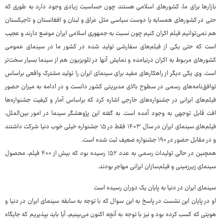
بازارها برای ما، کشورهای اسلامی هستند چون حساسیت زیادی وجود دارد به طوری که
حتی در کشورهای همسایه یا دوست سیاسی مثل عراق و لبنان و افغانستان و تاجیکستان
هم نمی‌توانیم فیلم اکران کنیم چون نسبت به جمهوری اسلامی ایران موضع دارند و عجیب
است که حتی یکی از فیلم‌های سفارشی تولید شده در کشور ما در سینمای عمومی
کشورهای مربوط به اکران درنیامده و نمایش آنها در تلویزیون هم از سینما بسیار سخت‌تر
است. وی یکی دیگر از راهکارهای مفید برای سینمای ایران را تولید مشترک واقعی براساس
توافق‌نامه‌های رسمی در سطوح بالای مدیریتی کشور دانست و در ادامه به میزان حضور
فیلم‌های ایرانی در جشنواره‌های خارجی اشاره کرد که براساس آمار و کیفیت جشنواره‌ها
افت قابل توجهی به وجود آمده است. به گفته این پژوهشگر سینما در امور بین‌الملل،
فیلم‌های سینمای ایران در سال ۱۴۰۳ فقط در ۱۵ جشنواره خیلی خوب دنیا شرکت داشتند
و در مقابل حضور در ۱۹۰ جشنواره ضعیف ثبت شده است.
همچنین در حالی تولیدات رسمی به عدد ۱۵۲ رسیده بود که بیش از ۴۰۰ فیلم، محصول
سینمای زیرزمینی و فیلم‌سازان ایرانی مهاجر بودند.
سینمای ایران در دنیا به پایان یک دوران رسیده است
او در پایان این نشست در پاسخ به این سوال که با توجه به سابقه سینمای ایران در دنیا و
هویتی که کسب کرده بود و نیز با توجه به آنچه اکنون می‌بینیم، آیا باید بپذیریم که جایگاه