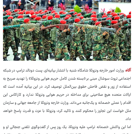
آگاه
: وزارت امور خارجه ونزوئلا شامگاه شنبه با انتشار بیانیه‌ای، پست دونالد ترامپ در شبکه
اجتماعی تروث سوشال مبنی بر «بسته شدن کامل حریم هوایی ونزوئلا» را تهدید صریح به
استفاده از زور و نقض فاحش حقوق بین‌الملل توصیف کرد. در این بیانیه آمده است که
ایالات متحده هیچ صلاحیتی برای مداخله در حریم هوایی ونزوئلا ندارد و کاراکاس این
اقدام را عملی خصمانه و یک‌جانبه می‌داند. وزارت خارجه ونزوئلا از جامعه جهانی و سازمان
ملل خواست این تجاوز را محکوم کنند و تاکید کرد: ونزوئلا با عزت و قدرت پاسخ خواهد
داد.
اما این واکنش خصمانه ترامپ علیه ونزوئلا، یک روز پس از گفت‌وگوی تلفنی جنجالی او و