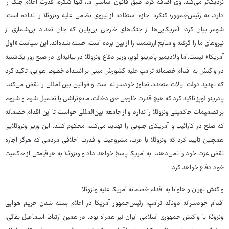
نزدیک‌تر می‌کند. وی اضافه کرد: طبق قانون اساسی ما، تنها کنگره، قدرت اعلام جنگ را
دارد، نه رئیس‌جمهور؛ کنگره اجازه استفاده از نیروی نظامی علیه ونزوئلا را نداده است.
شومر بیان کرد: آمریکایی‌ها از جنگ‌های خارجی بی‌پایان که جان تعداد بی‌شماری از
نیروهای ما را گرفته و منابع ارزشمند را از بین برده است، خسته شده‌اند. این سیاست «اول
آمریکا» نیست.اما ولادیمیر پادرینو لوپز، وزیر دفاع ونزوئلا در بیانیه‌ای در صبح روز یک‌شنبه
در واکنش به اقدام خصمانه ترامپ علیه کشورش مبنی بر انسداد خطوط هوایی، تاکید کرد
که تهدید دولت ایالات متحده، تجاوز خودسرانه است و قوانین بین‌المللی را نقض می‌کند.
پادرینو لوپز تاکید کرد که هیچ قدرت خارجی حق دخالت، مانع‌تراشی یا تحمیل شرط و شروط
بر تصمیمات حاکمیتی ونزوئلا را ندارد و از جامعه بین‌المللی خواست تا این اقدام خصمانه
که صلح در کارائیب و آمریکای جنوبی را تهدید می‌کند، محکوم کنند. این وزیر ونزوئلایی
همچنین تایید کرد که ونزوئلا با عزت، مشروعیت و قدرت اخلاقی مردمی که هرگز اجازه
نقض عزت خود را نمی‌دهند، به آمریکا پاسخ خواهد داد و ونزوئلا به هر قیمتی از حاکمیت
خود دفاع خواهد کرد.
واکنش تهران و هاوانا به اقدام خصمانه آمریکا علیه ونزوئلا
اقدام خودسرانه دونالد ترامپ، رئیس‌جمهور آمریکا در اعلام بسته شدن حریم هوایی
ونزوئلا با واکنش جمهوری اسلامی ایران نیز همراه بود. در همین ارتباط اسماعیل بقائی،