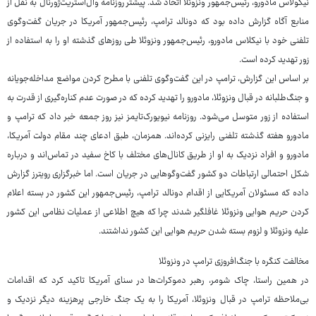
نیکولاس مادورو، رئیس‌جمهور ونزوئلا اتخاذ شد. پیشتر روزنامه وال‌استریت‌ژورنال به نقل از
منابع آگاه گزارش داده بود که دونالد ترامپ، رئیس‌جمهور آمریکا در جریان گفت‌وگوی
تلفنی خود با نیکلاس مادورو، رئیس‌جمهور ونزوئلا طی روزهای گذشته او را به استفاده از
زور تهدید کرده است.
بر اساس این گزارش، ترامپ در این گفت‌وگوی تلفنی با مطرح کردن مواضع مداخله‌جویانه
و جنگ‌طلبانه در قبال ونزوئلا، مادورو را تهدید کرده که در صورت عدم کناره‌گیری از قدرت به
استفاده از زور متوسل می‌شود. روزنامه نیویورک‌تایمز نیز روز جمعه خبر داد که ترامپ و
مادورو هفته گذشته تلفنی رایزنی کرده‌اند. همزمان، طبق ادعای چند مقام دولت آمریکا،
مادورو و افراد نزدیک به او از طریق کانال‌های مختلف با کاخ سفید در تماس‌اند و درباره
شکل احتمالی ارتباطات دو کشور گفت‌وگوهایی در جریان است. اما خبرگزاری رویترز گزارش
داده که مسئولان آمریکایی از اقدام دونالد ترامپ، رئیس‌جمهور این کشور در بسته اعلام
کردن حریم هوایی ونزوئلا غافلگیر شدند چرا که هیچ اطلاعی از عملیات نظامی این کشور
علیه ونزوئلا و لزوم بسته شدن حریم هوایی این کشور نداشتند.
مخالفت کنگره با جنگ‌افروزی ترامپ در ونزوئلا
در همین راستا، چاک شومر، رهبر دموکرات‌ها در سنای آمریکا تاکید کرد که اقدامات
بی‌ملاحظه ترامپ در قبال ونزوئلا، آمریکا را به یک جنگ خارجی پرهزینه دیگر نزدیک و