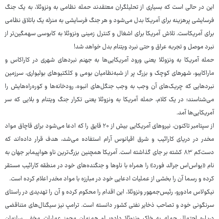
این در حالی است که بسیاری از تحلیلگران معتقدند حمله نظامی به ونزوئلا، به یک جنگ
فرسایشی پرهزینه برای آمریکا بدل می‌شود و هر جنگ فرسایشی به منزله یک باتلاق نظامی
برای آمریکاست. تلاش آمریکا برای اشغال و کنترل زمینی ونزوئلا به کابوسی سهمگین‌تر از
نبرد موصل و تجربه عراق و حتی نبرد ویتنام بدل خواهد شد!
حمله آمریکا به ونزوئلا یعنی ورود آمریکایی‌ها به جهنم نبردهای شهری در کاراکاس و
ماراکایبو، شهرهای کوچک و بزرگ پر از شبه‌نظامیان بومی و کلکتیوهای بولیواری، سرزمین
نبردهایی که چریک‌های آن وجب به وجب جنگل‌های انبوه، رودخانه‌ها و کوره‌راه‌هایش را
می‌شناسند؛ در یک کلام، حمله آمریکا به ونزوئلا یعنی تکرار جنگ ویتنام و بلایی که سر
آمریکایی‌ها آمد.
از سپتامبر تاکنون، نیروهای آمریکایی بیش از ۲۰ قایق را که ادعا می‌شود برای قاچاق مواد
مخدر در دریای کارائیب و شرق اقیانوس آرام استفاده می‌شد، هدف قرار داده‌اند که
دست‌کم ۸۳ کشته بر جای گذاشته است. آمریکا همچنین بزرگ‌ترین ناو هواپیمابر جهان به
نام «یواس‌اس جرالد فورد» را همراه با ناوها و جنگنده‌های خود در منطقه کارائیب مستقر
کرده و رسما آن را بخشی از عملیات ادعایی خود در مبارزه با مواد مخدر اعلام کرده است.
نیکولاس مادورو، رئیس‌جمهور ونزوئلا، این اقدام را محکوم کرده و آن را تهدیدی در راستای
سرنگونی خود و تصاحب ذخایر نفتی کشور دانسته است. ترامپ نیز سیگنال‌های متناقضی
درباره احتمال حمله به خاک ونزوئلا داده؛ او همزمان مجوز عملیات مخفی سازمان