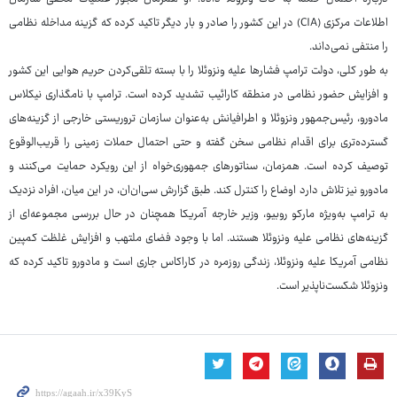
اطلاعات مرکزی (CIA) در این کشور را صادر و بار دیگر تاکید کرده که گزینه مداخله نظامی
را منتفی نمی‌داند.
به طور کلی، دولت ترامپ فشارها علیه ونزوئلا را با بسته تلقی‌کردن حریم هوایی این کشور
و افزایش حضور نظامی در منطقه کارائیب تشدید کرده است. ترامپ با نامگذاری نیکلاس
مادورو، رئیس‌جمهور ونزوئلا و اطرافیانش به‌عنوان سازمان تروریستی خارجی از گزینه‌های
گسترده‌تری برای اقدام نظامی سخن گفته و حتی احتمال حملات زمینی را قریب‌الوقوع
توصیف کرده است. همزمان، سناتورهای جمهوری‌خواه از این رویکرد حمایت می‌کنند و
مادورو نیز تلاش دارد اوضاع را کنترل کند. طبق گزارش سی‌ان‌ان، در این میان، افراد نزدیک
به ترامپ به‌ویژه مارکو روبیو، وزیر خارجه آمریکا همچنان در حال بررسی مجموعه‌ای از
گزینه‌های نظامی علیه ونزوئلا هستند. اما با وجود فضای ملتهب و افزایش غلظت کمپین
نظامی آمریکا علیه ونزوئلا، زندگی روزمره در کاراکاس جاری است و مادورو تاکید کرده که
ونزوئلا شکست‌ناپذیر است.