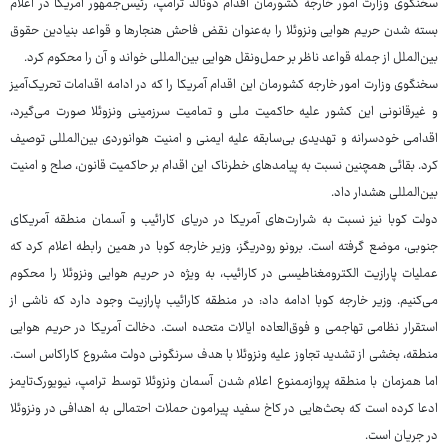
سخنگوی وزارت امور خارجه کشورمان اقدام دونالد ترامپ، رئیس‌جمهور آمریکا در اعلام
بسته شدن حریم هوایی ونزوئلا را به‌عنوان نقض فاحش هنجارها و قواعد بنیادین حقوق
بین‌الملل از جمله قواعد ناظر بر حمل‌ونقل هوایی بین‌المللی خواند و آن را محکوم کرد.
سخنگوی وزارت امور خارجه کشورمان این اقدام آمریکا را که در ادامه اقدامات تحریک‌آمیز
و غیرقانونی این کشور علیه حاکمیت ملی و تمامیت سرزمینی ونزوئلا صورت می‌گیرد،
اقدامی خودسرانه و تهدیدی بی‌سابقه علیه ایمنی و امنیت هوانوردی بین‌المللی توصیف
کرد. بقائی همچنین نسبت به پیامدهای خطرناک این اقدام بر حاکمیت قانون، صلح و امنیت
بین‌المللی هشدار داد.
دولت کوبا نیز نسبت به شرارت‌های آمریکا در دریای کارائیب و آسمان منطقه آمریکای
جنوبی، موضع گرفته است. برونو رودریگز، وزیر خارجه کوبا در همین رابطه اعلام کرد که
عملیات پارازیت الکترومغناطیسی در کارائیب، به ویژه در حریم هوایی ونزوئلا را محکوم
می‌کنیم. وزیر خارجه کوبا ادامه داد: در منطقه کارائیب پارازیت وجود دارد که ناشی از
استقرار نظامی تهاجمی و فوق‌العاده ایالات متحده است. دخالت آمریکا در حریم هوایی
منطقه، بخشی از تشدید تجاوز علیه ونزوئلا با هدف سرنگونی دولت مشروع کاراکاس است.
اما همزمان با منطقه پروازممنوع اعلام شدن آسمان ونزوئلا توسط ترامپ، نیویورک‌تایمز
ادعا کرده است که بحث‌هایی در کاخ سفید پیرامون حملات احتمالی به اهدافی در ونزوئلا
در جریان است.