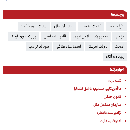
برچسب‌ها
کاخ سفید
ایالات متحده
سازمان ملل
وزارت امور خارجه
ترامپ
جمهوری اسلامی ایران
قانون اساسی
وزارت امورخارجه
آمریکا
دولت آمریکا
اسماعیل بقائی
دونالد ترامپ
روزنامه آگاه
اخبار مرتبط
نفت دزدی
ما آمریکایی هستیم؛ عاشق کشتار!
قانون جنگل
سازمان منفعل ملل
نژادپرست بالفطره
اعتراف به غارت