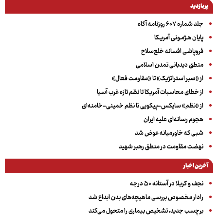
پربازدید
جلد شماره ۶۰۷ روزنامه آگاه
پایان هـژمـونی آمریـکا
فروپاشی افسانه خلع‌سلاح
منطق دیدبانی تمدن اسلامی
از «صبر استراتژیک» تا «مقاومت فعال»
از خطای محاسبات آمریکا تا نظم تازه غرب آسیا
از «نظم» سایکس-پیکویی تا نظم خمینی-خامنه‌ای
هجوم رسانه‌ای علیه ایران
شبی که خاورمیانه عوض شد
نهضت مقاومت در منطق رهبر شهید
آخرین اخبار
نجف و کربلا در آستانه ۵۰ درجه
رادار مخصوص بررسی ماهیچه‌های بدن ابداع شد
برچسب جدید، تشخیص بیماری را متحول می‌کند