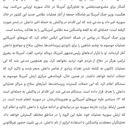
آشکار برای مشروعیت‌بخشی به تجاوزگری آمریکا در خاک سوریه ارزیابی می‌کنند. پیت
هگست، وزیر جنگ آمریکا نیز شامگاه جمعه از آغاز عملیات نظامی جدید این کشور در خاک
سوریه خبر داد و مدعی شد که این اقدام در واکنش به حمله اخیر داعش در تدمر صورت
گرفته است؛ حمله‌ای که به گفته واشنگتن سه نظامی آمریکایی را به هلاکت رسانده است.
وزیر جنگ آمریکا در پیامی در شبکه اجتماعی ایکس اعلام کرد که نیروهای آمریکایی
عملیات موسوم به چشم شاهین را برای نابودی زیرساخت‌ها، مخازن سلاح و مواضع داعش
آغاز کرده‌اند. او با تکرار ادعاهای رئیس‌جمهور آمریکا، دونالد ترامپ، گفت: آمریکا به رهبری
ترامپ هرگز در دفاع از مردم خود تردید نخواهد کرد. وی همچنین مدعی شد که این
عملیات تاکنون به کشته شدن تعداد زیادی از عناصر داعش منجر شده و تاکید کرد که
حملات ادامه خواهد داشت. در همین حال، فرماندهی مرکزی ارتش آمریکا موسوم به
سنتکام اعلام کرد که این حملات گسترده زیرساخت‌ها، انبارهای سلاح و مراکز عملیاتی
داعش را هدف قرار داده است. سنتکام مدعی شد این اقدام در واکنش به حمله‌ای است
که ۱۳ دسامبر علیه نیروهای آمریکایی و هم‌پیمانان‌شان در سوریه انجام شده است. در
همین ارتباط، وزارت خارجه سوریه نیز در بیانیه‌ای بر ادامه مبارزه با داعش تاکید و اعلام کرد
که ارتش سوریه عملیات خود علیه این گروه را در مناطق مختلف گسترش خواهد داد.
تحلیلگران معتقدند واشنگتن با استفاده ابزاری از نام داعش، در پی تثبیت حضور غیرقانونی