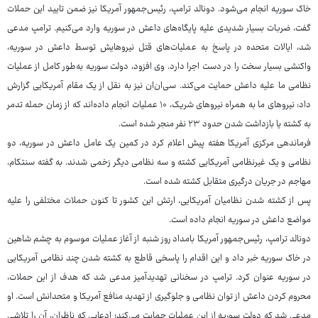
خاک سوریه انجام می‌شود. دونالد ترامپ، رئیس‌جمهور آمریکا نیز ضمن تایید این حملات
گفت، ضربات بسیار شدیدی علیه پایگاه‌های داعش در سوریه وارد می‌کنیم. ترامپ مدعی
شد، ایالات متحده در پاسخ به عملیات‌های قتل نیروهایش توسط داعش در سوریه،
واکنشی بسیار سخت را در دست اجرا دارد. وی افزود، دولت سوریه به‌طور کامل از عملیات
نظامی ما علیه داعش حمایت می‌کند. سی‌ان‌ان نیز به نقل از یک مقام آمریکایی گزارش
داد: نیروهای ما به همراه نیروهای شریک، ۱۰ عملیات انجام داده‌اند که از زمان حمله تدمر
به کشته یا بازداشت شدن حدود ۲۳ نفر منجر شده است.
فرماندهی مرکزی آمریکا هفته پیش اعلام کرد در کمین یک عامل داعش در سوریه، دو
نظامی و یک غیرنظامی آمریکایی کشته و سه نظامی دیگر زخمی شدند. به گفته سنتکام،
مهاجم در جریان درگیری متقابل کشته شده است.
پس از کشته شدن نظامیان آمریکایی، ارتش این کشور تا کنون حملات مختلفی را علیه
مواضع داعش در سوریه انجام داده است.
دونالد ترامپ، رئیس‌جمهور آمریکا بامداد روز شنبه از آغاز عملیات موسوم به چشم شاهین
در خاک سوریه خبر داد و این اقدام را پاسخی قاطع به کشته شدن چند نظامی آمریکایی
در سوریه عنوان کرد. ترامپ در سخنانی تهدیدآمیز مدعی شد که هدف از این حملات،
محروم کردن داعش از توان نظامی و جلوگیری از تهدید منافع آمریکا و متحدانش است. او
مدعی شد که دولت سوریه از این عملیات حمایت می‌کند؛ ادعایی که ناظران، آن را تلاشی