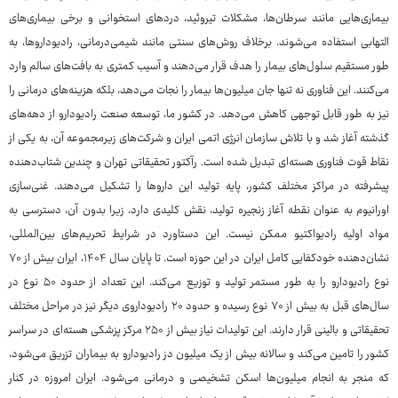
بیماری‌هایی مانند سرطان‌ها، مشکلات تیروئید، دردهای استخوانی و برخی بیماری‌های
التهابی استفاده می‌شوند. برخلاف روش‌های سنتی مانند شیمی‌درمانی، رادیوداروها، به
طور مستقیم سلول‌های بیمار را هدف قرار می‌دهند و آسیب کمتری به بافت‌های سالم وارد
می‌کنند. این فناوری نه تنها جان میلیون‌ها بیمار را نجات می‌دهد، بلکه هزینه‌های درمانی را
نیز به طور قابل توجهی کاهش می‌دهد. در کشور ما، توسعه صنعت رادیودارو از دهه‌های
گذشته آغاز شد و با تلاش سازمان انرژی اتمی ایران و شرکت‌های زیرمجموعه آن، به یکی از
نقاط قوت فناوری هسته‌ای تبدیل شده است. رآکتور تحقیقاتی تهران و چندین شتاب‌دهنده
پیشرفته در مراکز مختلف کشور، پایه تولید این داروها را تشکیل می‌دهند. غنی‌سازی
اورانیوم به عنوان نقطه آغاز زنجیره تولید، نقش کلیدی دارد، زیرا بدون آن، دسترسی به
مواد اولیه رادیواکتیو ممکن نیست. این دستاورد در شرایط تحریم‌های بین‌المللی،
نشان‌دهنده خودکفایی کامل ایران در این حوزه است. تا پایان سال ۱۴۰۴، ایران بیش از ۷۰
نوع رادیودارو را به طور مستمر تولید و توزیع می‌کند. این تعداد از حدود ۵۰ نوع در
سال‌های قبل به بیش از ۷۰ نوع رسیده و حدود ۲۰ رادیوداروی دیگر نیز در مراحل مختلف
تحقیقاتی و بالینی قرار دارند. این تولیدات نیاز بیش از ۲۵۰ مرکز پزشکی هسته‌ای در سراسر
کشور را تامین می‌کند و سالانه بیش از یک میلیون دز رادیودارو به بیماران تزریق می‌شود،
که منجر به انجام میلیون‌ها اسکن تشخیصی و درمانی می‌شود. ایران امروزه در کنار