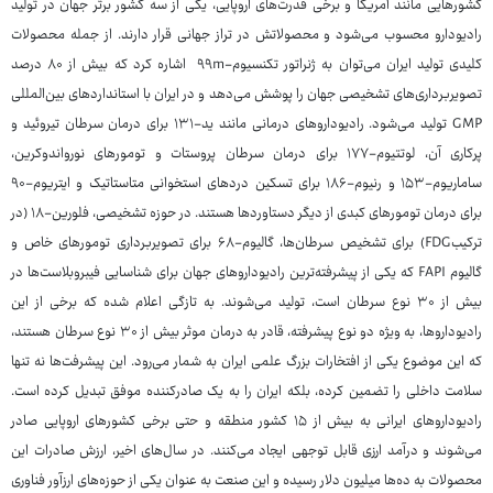
کشورهایی مانند آمریکا و برخی قدرت‌های اروپایی، یکی از سه کشور برتر جهان در تولید
رادیودارو محسوب می‌شود و محصولاتش در تراز جهانی قرار دارند. از جمله محصولات
کلیدی تولید ایران می‌توان به ژنراتور تکنسیوم-۹۹m اشاره کرد که بیش از ۸۰ درصد
تصویربرداری‌های تشخیصی جهان را پوشش می‌دهد و در ایران با استانداردهای بین‌المللی
GMP تولید می‌شود. رادیوداروهای درمانی مانند ید-۱۳۱ برای درمان سرطان تیروئید و
پرکاری آن، لوتتیوم-۱۷۷ برای درمان سرطان پروستات و تومورهای نورواندوکرین،
ساماریوم-۱۵۳ و رنیوم-۱۸۶ برای تسکین دردهای استخوانی متاستاتیک و ایتریوم-۹۰
برای درمان تومورهای کبدی از دیگر دستاوردها هستند. در حوزه تشخیصی، فلورین-۱۸ (در
ترکیبFDG) برای تشخیص سرطان‌ها، گالیوم-۶۸ برای تصویربرداری تومورهای خاص و
گالیوم FAPI که یکی از پیشرفته‌ترین رادیوداروهای جهان برای شناسایی فیبروبلاست‌ها در
بیش از ۳۰ نوع سرطان است، تولید می‌شوند. به تازگی اعلام شده که برخی از این
رادیوداروها، به ویژه دو نوع پیشرفته، قادر به درمان موثر بیش از ۳۰ نوع سرطان هستند،
که این موضوع یکی از افتخارات بزرگ علمی ایران به شمار می‌رود. این پیشرفت‌ها نه تنها
سلامت داخلی را تضمین کرده، بلکه ایران را به یک صادرکننده موفق تبدیل کرده است.
رادیوداروهای ایرانی به بیش از ۱۵ کشور منطقه و حتی برخی کشورهای اروپایی صادر
می‌شوند و درآمد ارزی قابل توجهی ایجاد می‌کنند. در سال‌های اخیر، ارزش صادرات این
محصولات به ده‌ها میلیون دلار رسیده و این صنعت به عنوان یکی از حوزه‌های ارزآور فناوری