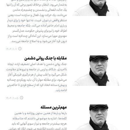
به‌شمار می‌رود. انتظار، برخلاف تصور برخی که آن را تنها
یک حالت انفعالی و نشستن و چشم‌به‌راه ماندن
می‌دانند، یک حرکت پویا، فعال و سازنده است؛ یعنی
منتظر واقعی در دوران غیبت، نه تنها خود را برای دیدار
و یاری امام حاضر آماده می‌کند، بلکه جامعه و محیط
اطراف خود را نیز برای پذیرش حکومت عدل‌گستر
مهدوی مهیا می‌سازد. این آمادگی چندلایه است و از
درون فرد آغاز می‌شود و به اصلاح جامعه می‌رسد.
۱۴۰۴.۱۱.۱۱
مقابله با جنگ روانی دشمن
جنگ روانی دشمن با هدف اصلی تضعیف اراده، ایجاد
ناامیدی، شکاف و ترس در جامعه و نیروهای مقاومت
شکل می‌گیرد و اغلب پیش از هر درگیری فیزیکی آغاز
می‌شود. برای مقابله موثر با آن، باید رویکردی چندلایه
و پیش‌دستانه اتخاذ کرد که از سطح فردی تا حاکمیتی
ادامه یابد.
۱۴۰۴.۱۱.۰۵
مهم‌ترین مسئله
بارها و بارها از همین ستون روزنامه و با همین
کلمه‌ها، اشاره به موضوعی داشتم که متاسفانه
هرچه بیشتر در جامعه و نیز از سوی آنهایی که باید
کاری کنند، نادیده انگاشته می‌شود، انگار که رضایتی