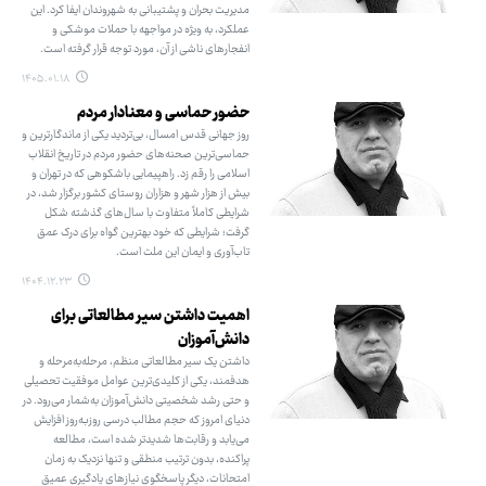
مدیریت بحران و پشتیبانی به شهروندان ایفا کرد. این
عملکرد، به ویژه در مواجهه با حملات موشکی و
انفجارهای ناشی از آن، مورد توجه قرار گرفته است.
۱۴۰۵.۰۱.۱۸
حضور حماسی و معنادار مردم
روز جهانی قدس امسال، بی‌تردید یکی از ماندگارترین و
حماسی‌ترین صحنه‌های حضور مردم در تاریخ انقلاب
اسلامی را رقم زد. راهپیمایی باشکوهی که در تهران و
بیش از هزار شهر و هزاران روستای کشور برگزار شد، در
شرایطی کاملاً متفاوت با سال‌های گذشته شکل
گرفت؛ شرایطی که خود بهترین گواه برای درک عمق
تاب‌آوری و ایمان این ملت است.
۱۴۰۴.۱۲.۲۳
اهمیت داشتن سیر مطالعاتی برای
دانش‌آموزان
داشتن یک سیر مطالعاتی منظم، مرحله‌به‌مرحله و
هدفمند، یکی از کلیدی‌ترین عوامل موفقیت تحصیلی
و حتی رشد شخصیتی دانش‌آموزان به‌شمار می‌رود. در
دنیای امروز که حجم مطالب درسی روزبه‌روز افزایش
می‌یابد و رقابت‌ها شدیدتر شده است، مطالعه
پراکنده، بدون ترتیب منطقی و تنها نزدیک به زمان
امتحانات، دیگر پاسخگوی نیازهای یادگیری عمیق