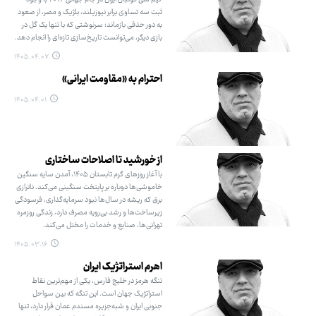
ثبت سه تساوی برابر نیوزیلند، بلژیک و مصر، از صعود
به دور حذفی بازماند؛ سرنوشتی که با تنها یک گل در
بازی دیگر، می‌توانست تاریخ‌سازی تازه‌ای را انجام دهد.
۱۴۰۵.۰۴.۰۷
احترام به «مقاومت ایرانی»
۱۴۰۵.۰۴.۰۱
از خورشید تا اصلاحات ساختاری
با آغاز روزهای گرم تابستان ۱۴۰۵، آمدن سایه سنگین
خاموشی‌ها دوباره بر پایتخت سنگینی می‌کند. ناترازی
برق که ریشه در سال‌ها نبود سرمایه‌گذاری، فرسودگی
زیرساخت‌ها و رشد بی‌رویه مصرف دارد، زندگی روزمره
تهرانی‌ها، صنایع و خدمات را مختل می‌کند.
۱۴۰۵.۰۳.۱۶
اهرم استراتژیک ایران
تنگه هرمز در خلیج فارس، یکی از مهم‌ترین نقاط
استراتژیک جهان است. این تنگه که بین سواحل
جنوبی ایران و شبه‌جزیره مسندم عمان قرار دارد، تنها