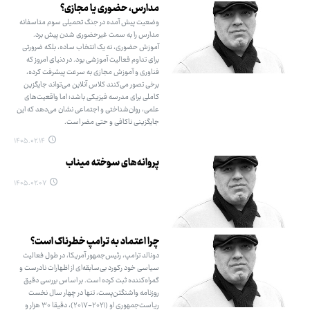
مدارس، حضوری یا مجازی؟
وضعیت پیش آمده در جنگ تحمیلی سوم متاسفانه
مدارس را به سمت غیرحضوری شدن پیش برد.
آموزش حضوری، نه یک انتخاب ساده، بلکه ضرورتی
برای تداوم فعالیت آموزشی بود. در دنیای امروز که
فناوری و آموزش مجازی به سرعت پیشرفت کرده،
برخی تصور می‌کنند کلاس آنلاین می‌تواند جایگزین
کاملی برای مدرسه فیزیکی باشد؛ اما واقعیت‌های
علمی، روان‌شناختی و اجتماعی نشان می‌دهد که این
جایگزینی ناکافی و حتی مضر است.
۱۴۰۵.۰۲.۱۴
پروانه‌های سوخته میناب
۱۴۰۵.۰۲.۰۷
چرا اعتماد به ترامپ خطرناک است؟
دونالد ترامپ، رئیس‌جمهور آمریکا، در طول فعالیت
سیاسی خود رکورد بی‌سابقه‌ای از اظهارات نادرست و
گمراه‌کننده ثبت کرده است. بر اساس بررسی دقیق
روزنامه واشنگتن‌پست، تنها در چهار سال نخست
ریاست‌جمهوری او (۲۰۲۱-۲۰۱۷)، دقیقا ۳۰ هزار و