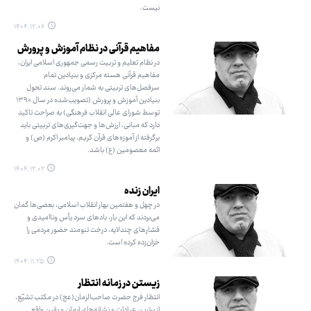
نیست.
۱۴۰۴.۱۲.۰۶
مفاهیم قرآنی در نظام آموزش و پرورش
در نظام تعلیم و تربیت رسمی جمهوری اسلامی ایران،
مفاهیم قرآنی هسته مرکزی و بنیادین تمام
سرفصل‌های تربیتی به شمار می‌روند. سند تحول
بنیادین آموزش و پرورش (تصویب‌شده در سال ۱۳۹۰
توسط شورای عالی انقلاب فرهنگی) به صراحت تاکید
دارد که مبانی، ارزش‌ها و جهت‌گیری‌های تربیتی باید
برگرفته از آموزه‌های قرآن کریم، پیامبر اکرم (ص) و
ائمه معصومین (ع) باشد.
۱۴۰۴.۱۲.۰۲
ایران زنده
در چهل و هفتمین بهار انقلاب اسلامی، بعضی‌ها گمان
می‌بردند که این بار، بادهای سرد یأس وناامیدی و
فشارهای چندلایه، درخت تنومند حضور مردمی را
خزان‌زده کرده است.
۱۴۰۴.۱۱.۲۵
زیستن در زمانه انتظار
انتظار فرج حضرت صاحب‌الزمان(عج) در مکتب تشیّع،
از برترین عبادات و نشانه‌های ایمان و یقین واقعی