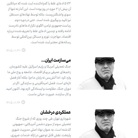
۵۷۳ ادعای غلط یا گمراه‌کننده ثبت شده که میانگین
آن بیش از ۲۱ مورد در روز بوده است. این آمار نه تنها از
سوی واشنگتن‌پست، بلکه توسط نهادهای مستقل
نیز تایید و پیگیری شده است. حتی در دوره دوم
ریاست‌جمهوری ترامپ الگوی تکرار ادعاهای نادرست
ادامه یافته و چندین ادعای غلط یا تحریف‌شده درباره
اقتصاد، مهاجرت، تورم و مسائل بین‌المللی توسط
رسانه‌های معتبر ثبت شده است.
۱۴۰۵.۰۱.۳۱
می‌سازمت ایران...
جنگ تحمیلی آمریکا و رژیم اسرائیل علیه کشورمان،
زخم‌های عمیقی بر پیکر اقتصاد، جامعه و روح ملی ما
وارد کرد. اما آتش‌بس نه پایان ماجرا، بلکه آغاز فصل
تازه‌ای است: فصل امیدآفرینی و سازندگی. اگر در
دوران جنگ، مقاومت و ایستادگی لازم بود، اکنون امید
و کار سازنده، ضرورت حیاتی ماست.
۱۴۰۵.۰۱.۲۶
عملکردی درخشان
شهرداری تهران طی چند روزی که از شروع جنگ
تحمیلی سوم از سوی دشمن آمریکایی-صهیونی
گذشته است، به عنوان نهاد اصلی مدیریت شهری
پایتخت، نقش قابل توجهی در ارائه خدمات ضروری،