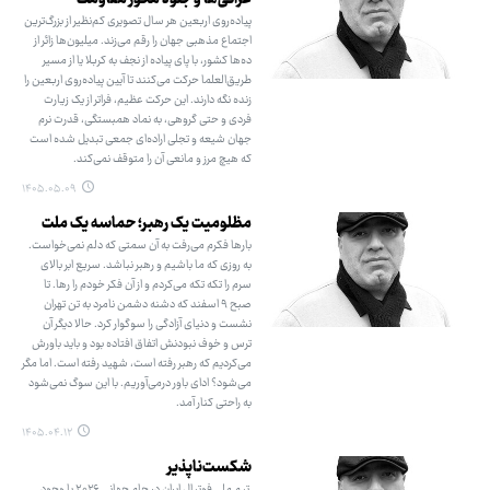
عراقی‌ها و جلوه محور مقاومت
پیاده‌روی اربعین هر سال تصویری کم‌نظیر از بزرگ‌ترین
اجتماع مذهبی جهان را رقم می‌زند. میلیون‌ها زائر از
ده‌ها کشور، با پای پیاده از نجف به کربلا یا از مسیر
طریق‌العلما حرکت می‌کنند تا آیین پیاده‌روی اربعین را
زنده نگه دارند. این حرکت عظیم، فراتر از یک زیارت
فردی و حتی گروهی، به نماد همبستگی، قدرت نرم
جهان شیعه و تجلی اراده‌ای جمعی تبدیل شده است
که هیچ مرز و مانعی آن را متوقف نمی‌کند.
۱۴۰۵.۰۵.۰۹
مظلومیت یک رهبر؛ حماسه یک ملت
بارها فکرم می‌رفت به آن سمتی که دلم نمی‌خواست.
به روزی که ما باشیم و رهبر نباشد. سریع ابر بالای
سرم را تکه تکه می‌کردم و از آن فکر خودم را رها. تا
صبح ۹ اسفند که دشنه دشمن نامرد به تن تهران
نشست و دنیای آزادگی را سوگوار کرد. حالا دیگر آن
ترس و خوف نبودنش اتفاق افتاده بود و باید باورش
می‌کردیم که رهبر رفته است، شهید رفته است. اما مگر
می‌شود؟ ادای باور درمی‌آوریم. با این سوگ نمی‌شود
به راحتی کنار آمد.
۱۴۰۵.۰۴.۱۲
شکست‌ناپذیر
تیم ملی فوتبال ایران در جام جهانی ۲۰۲۶ با وجود