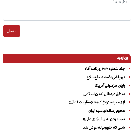
ارسال
پربازدید
جلد شماره ۶۰۷ روزنامه آگاه
فروپاشی افسانه خلع‌سلاح
پایان هـژمـونی آمریـکا
منطق دیدبانی تمدن اسلامی
از «صبر استراتژیک» تا «مقاومت فعال»
هجوم رسانه‌ای علیه ایران
ضربه زدن به «تاب‌آوری ملی»
شبی که خاورمیانه عوض شد