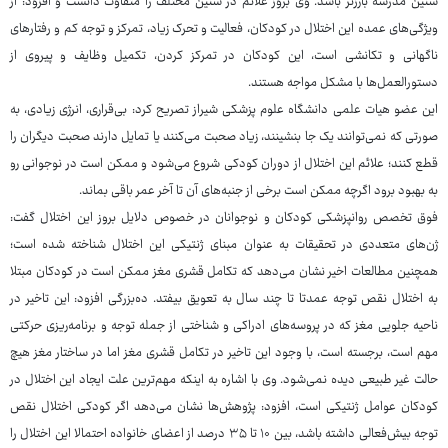
سنین مدرسه بارزتر باشد. وی بروز علائم در سنین مختلف را متفاوت دانست و افزود: از
ویژگی‌های عمده این اختلال در کودکان، فعالیت و تحرک زیاد، تمرکز و توجه کم و رفتارهای
ناگهانی و تکانشی است، این کودکان در تمرکز کردن، تکمیل وظایف و پیروی از
دستورالعمل‌ها با مشکل مواجه هستند.
این عضو هیات علمی دانشگاه علوم پزشکی شیراز تصریح کرد: بی‌قراری، انرژی زیادی، به
صورتی که نمی‌توانند یک جا بنشینند، زیاد صحبت می‌کنند یا تمایل دارند صحبت دیگران را
قطع کنند؛ علائم این اختلال از دوران کودکی شروع می‌شود و ممکن است در نوجوانی رو
به بهبود برود اگرچه ممکن است برخی از جنبه‌های آن تا آخر عمر باقی بماند.
فوق تخصص روانپزشکی کودکان و نوجوانان در خصوص دلایل بروز این اختلال گفت:
ژن‌های متعددی در تحقیقات به عنوان مبنای ژنتیکی این اختلال شناخته شده است؛
همچنین مطالعات اخیر نشان می‌دهد که تکامل قشری مغز ممکن است در کودکان مبتلا
به اختلال نقص توجه عمدتا تا چند سال به تعویق بیفتد. ده‌بزرگی افزود: این تاخیر در
ناحیه جلویی مغز که در پروسه‌های ادراکی و شناختی از جمله توجه و برنامه‌ریزی حرکتی
مهم است، برجسته است، با وجود این تاخیر در تکامل قشری مغز اما در ساختار مغز هیچ
حالت غیر طبیعی دیده نمی‌شود. وی با اشاره به اینکه مهم‌ترین علت ایجاد این اختلال در
کودکان عوامل ژنتیکی است، افزود: پژوهش‌ها نشان می‌دهد اگر کودکی اختلال نقص
توجه بیش‌فعالی داشته باشد، بین ۱۰ تا ۳۵ درصد از اعضای خانواده احتمالا این اختلال را