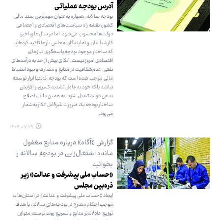
آدرس بودجـه عملیاتـی
بودجه سالانه، همواره به‌عنوان مهم‌ترین سند مالی
کشور، نقشه راه سیاست‌های اقتصادی و اجتماعی
دولت‌ها محسوب می‌شود. اما در سال‌های اخیر،
کارشناسان و نمایندگان مجلس بارها تاکید کرده‌اند
که ساختار موجود بودجه پاسخگوی نیازهای
اقتصادی امروز نیست. اتکای بیش از حد به درآمدهای
نفتی، عدم‌شفافیت در منابع و مصارف و نبود انضباط
مالی موجب شده است که بودجه، نه‌تنها ابزار توسعه
نباشد بلکه خود به عامل تشدید کسری و افزایش
بدهی دولت تبدیل شود. به همین دلیل، اصلاح
ساختار بودجه یک ضرورت غیرقابل انکار به‌شمار
می‌رود.
۱۴۰۴.۰۷.۲۹
گزارش «آگاه» درباره منابع مغفول
مانده اشتغال‌زایی در بودجه سالانه را
بخوانید
«حساب ملی پیشرفت و عدالت» زیر
ذره‌بین مجلس
ایجاد «حساب ملی پیشرفت و عدالت» در استان‌ها به
موجب احکام مندرج در بودجه‌های سالانه، با هدف
توزیع عادلانه‌تر منابع و تسریع روند توسعه متوازن