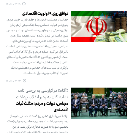
۱۴۰۵.۰۳.۲۹
توافق روی ۹ اولویت اقتصادی
حمایت از معیشت خانوارها و حفظ قدرت خرید مردم،
به‌ویژه در شرایط حساس پساجنگ، بیش از هر زمان
دیگری به یکی از مهم‌ترین دغدغه‌های دولت و مجلس
شورای اسلامی تبدیل شده است. تجربه سال‌های
گذشته نشان داده که در دوره‌های بروز تنش‌های
سیاسی، امنیتی و اقتصادی، نخستین بخشی که تحت
تاثیر قرار می‌گیرد، سفره مردم و بازار کالاهای اساسی
است. از همین رو اکنون که اقتصاد کشور با پیامدهای
ناشی از جنگ و فشارهای اقتصادی مواجه است،
بازنگری در سیاست‌های حمایتی و معیشتی به یک
ضرورت اجتناب‌ناپذیر تبدیل شده است.
۱۴۰۵.۰۳.۲۳
«آگاه» در گزارشی به بررسی نامه
نمایندگان به رهبر انقلاب پرداخت
مجلس، دولت و مردم؛ مثلث ثبات
اقتصادی
نهاد قانون‌گذاری کشور روز گذشته حسابی خبرساز
بود. پنجمین نشست وبیناری مجلس در دوران «جنگ
تحمیلی سوم» به‌صورت مجازی برگزار شد. در این
جلسه با حضور محسن پاک‌نژاد، وزیر نفت و اسماعیل