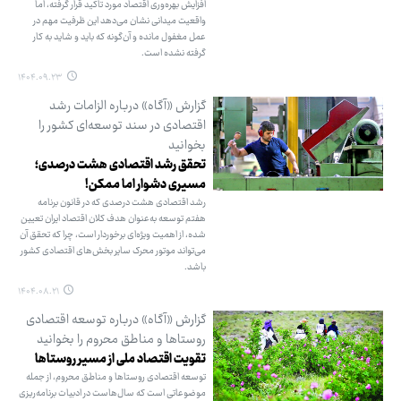
افزایش بهره‌وری اقتصاد مورد تاکید قرار گرفته، اما
واقعیت میدانی نشان می‌دهد این ظرفیت مهم در
عمل مغفول مانده و آن‌گونه که باید و شاید به کار
گرفته نشده است.
۱۴۰۴.۰۹.۲۳
گزارش «آگاه» درباره الزامات رشد
اقتصادی در سند توسعه‌ای کشور را
بخوانید
تحقق رشد اقتصادی هشت درصدی؛
مسیری دشوار اما ممکن!
رشد اقتصادی هشت درصدی که در قانون برنامه
هفتم توسعه به‌عنوان هدف کلان اقتصاد ایران تعیین
شده، از اهمیت ویژه‌ای برخوردار است، چرا که تحقق آن
می‌تواند موتور محرک سایر بخش‌های اقتصادی کشور
باشد.
۱۴۰۴.۰۸.۲۱
گزارش «آگاه» درباره توسعه اقتصادی
روستاها و مناطق محروم را بخوانید
تقویت اقتصاد ملی از مسیر روستاها
توسعه اقتصادی روستاها و مناطق محروم، از جمله
موضوعاتی است که سال‌هاست در ادبیات برنامه‌ریزی