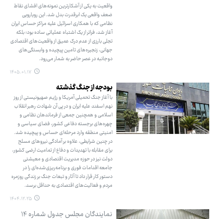
واقعیت به یکی از آشکارترین نمونه‌های افشای نقاط
ضعف واقعی یک ابرقدرت بدل شد. این رویارویی
نظامی که با همکاری اسرائیل علیه مراکز حساس ایران
آغاز شد، فراتر از یک اشتباه عملیاتی ساده بود؛ بلکه
تجلی بارزی از عدم درک عمیق از واقعیت‌های اقتصادی
جهانی، زنجیره‌های تامین پیچیده و وابستگی‌های
دوجانبه در عصر حاضر به شمار می‌رود.
۱۴۰۵.۰۱.۱۷
بودجه از جنگ گذشته
با آغاز جنگ تحمیلی آمریکا و رژیم صهیونیستی از روز
نهم اسفند علیه ایران و در پی آن شهادت رهبر انقلاب
اسلامی و همچنین جمعی از فرماندهان نظامی و
چهره‌های برجسته دفاعی کشور، فضای سیاسی و
امنیتی منطقه وارد مرحله‌ای حساس و پیچیده شد.
در چنین شرایطی، علاوه بر آمادگی نیروهای مسلح
برای مقابله با تهدیدات و دفاع از تمامیت ارضی کشور،
دولت نیز در حوزه مدیریت اقتصادی و معیشتی
جامعه اقدامات فوری و برنامه‌ریزی‌شده‌ای را در
دستور کار قرار داد تا آثار و تبعات جنگ بر زندگی روزمره
مردم و فعالیت‌های اقتصادی به حداقل برسد.
۱۴۰۴.۱۲.۲۵
نمایندگان مجلس جدول شماره ۱۴