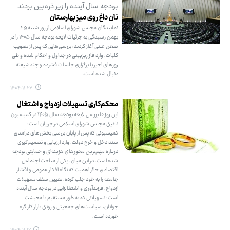
بودجه سال آینده را زیر ذره‌بین بردند
نان داغ روی میز بهارستان
نمایندگان مجلس شورای اسلامی از روز شنبه ۲۵
بهمن‌ رسیدگی به جزئیات لایحه بودجه سال ۱۴۰۵ را در
صحن علنی آغاز کردند؛ بررسی‌هایی که پس از تصویب
کلیات، وارد فاز ریزبینی در جداول و احکام شده و طی
روزهای اخیر با برگزاری جلسات فشرده و چندشیفته
دنبال شده است.
۱۴۰۴.۱۱.۲۷
محکم‌کاری تسهیلات ازدواج و اشتغال
این روزها بررسی لایحه بودجه سال ۱۴۰۵ در کمیسیون
تلفیق مجلس شورای اسلامی در جریان است؛
کمیسیونی که پس از پایان بررسی بخش‌های درآمدی
سند دخل و خرج دولت، وارد ارزیابی و تصمیم‌گیری
درباره مهم‌ترین محورهای هزینه‌ای و حمایتی بودجه
شده است. در این میان، یکی از مباحث اجتماعی ـ
اقتصادی حائز اهمیت که نگاه افکار عمومی و اقشار
جامعه را به خود جلب کرده، تعیین سقف تسهیلات
ازدواج، فرزندآوری و اشتغالزایی در بودجه سال آینده
است؛ تسهیلاتی که به طور مستقیم با معیشت
جوانان، سیاست‌های جمعیتی و رونق بازار کار گره
خورده است.