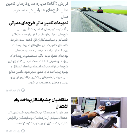
گزارش «آگاه» درباره سازوکارهای تامین‌
مالی طرح‌های عمرانی در نیمه دوم
سال
تمهیدات تامین مالی طرح‌های عمرانی
با آغاز نیمه دوم سال ۱۴۰۴، بحث تأمین مالی
طرح‌های عمرانی بار دیگر در کانون توجه مسئولان
اقتصادی و سیاست‌گذاران قرار گرفته است. شرایط
اقتصادی کشور که طی سال‌های اخیر با نوسانات
ارزی، کاهش درآمدهای نفتی و محدودیت‌های
بودجه‌ای همراه بوده، تأثیر مستقیمی بر روند اجرای
پروژه‌های عمرانی گذاشته است. درحالی‌که اجرای این
طرح‌ها می‌تواند به رشد اقتصادی، ایجاد اشتغال و
بهبود زیرساخت‌های کشور منجر شود، تأمین منابع
مالی موردنیاز همچنان بزرگ‌ترین چالش پیش روی
دولت و مجلس محسوب می‌شود.
۱۴۰۴.۰۶.۳۱
متقاضیان چشم‌انتظار پرداخت وام
اشتغال
همزمان با عدم همکاری بانک‌ها در پرداخت تسهیلات
اشتغال بسیاری از کارشناسان و نمایندگان بر افزایش
نظارت بانک مرکزی در این حوزه تاکید کرده‌اند.
۱۴۰۴.۰۶.۲۵