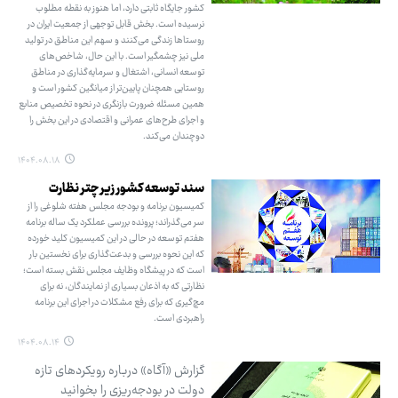
کشور جایگاه ثابتی دارد، اما هنوز به نقطه مطلوب
نرسیده است. بخش قابل توجهی از جمعیت ایران در
روستاها زندگی می‌کنند و سهم این مناطق در تولید
ملی نیز چشمگیر است. با این حال، شاخص‌های
توسعه انسانی، اشتغال و سرمایه‌گذاری در مناطق
روستایی همچنان پایین‌تر از میانگین کشور است و
همین مسئله ضرورت بازنگری در نحوه تخصیص منابع
و اجرای طرح‌های عمرانی و اقتصادی در این بخش را
دوچندان می‌کند.
۱۴۰۴.۰۸.۱۸
سند توسعه کشور زیر چتر نظارت
کمیسیون برنامه و بودجه مجلس هفته شلوغی را از
سر می‌گذراند؛ پرونده بررسی عملکرد یک ساله برنامه
هفتم توسعه در حالی در این کمیسیون کلید خورده
که این نحوه بررسی و بدعت‌گذاری برای نخستین بار
است که در پیشگاه وظایف مجلس نقش بسته است؛
نظارتی که به اذعان بسیاری از نمایندگان، نه برای
مچ‌گیری که برای رفع مشکلات در اجرای این برنامه
راهبردی است.
۱۴۰۴.۰۸.۱۴
گزارش «آگاه» درباره رویکردهای تازه
دولت در بودجه‌ریزی را بخوانید