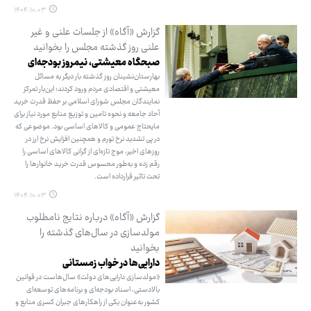
۱۴۰۴.۱۰.۰۳
گزارش «آگاه» از جلسات علنی و غیر
علنی روز گذشته مجلس را بخوانید
صبحگاه معیشتی، نیمروز بودجه‌ای
بهارستان‌نشینان روز گذشته بار دیگر به مسائل
معیشتی و اقتصادی مردم ورود کردند؛ این‌بار تمرکز
نمایندگان مجلس شورای اسلامی بر حفظ قدرت خرید
آحاد جامعه و نحوه تامین و توزیع منابع مورد نیاز برای
مایحتاج عمومی و کالاهای اساسی بود. موضوعی که
در پی تشدید نرخ تورم و همچنین افزایش نرخ ارز در
روزهای اخیر، موج تازه‌ای از گرانی کالاهای اساسی را
رقم زده و به‌طور محسوس قدرت خرید خانوارها را
تحت تاثیر قرارداده است.
۱۴۰۴.۱۰.۰۳
گزارش «آگاه» درباره نتایج نامطلوب
مولدسازی در سال‌های گذشته را
بخوانید
دارایی‌ها در خواب زمستانی
«مولدسازی دارایی‌های دولت» سال‌هاست در قوانین
بالادستی، اسناد بودجه‌ای و برنامه‌های توسعه‌ای
کشور به‌عنوان یکی از راهکارهای جبران کسری منابع و