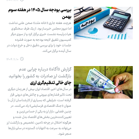
۱۴۰۴.۱۱.۱۲
بررسی بودجه سال ۱۴۰۵ در هفته سوم
بهمن
هرچند هفته جاری «خانه ملت» صحن علنی نداشت
اما دیروز مجلس خبرساز بود. از یک طرف سخنگوی
هیات‌رئیسه نشست خبری برگزار کرد و از سوی دیگر
کمیسیون تلفیق لایحه بودجه به صورت فشرده
جلسات خود را برای بررسی دقیق دخل و خرج دولت در
سال آینده برگزار می‌کند.
۱۴۰۴.۱۱.۱۰
گزارش «آگاه» درباره چرایی عدم
بازگشت ارز صادرات به کشور را بخوانید
جای خالی تنظیم‌گری ارزی
در سال‌های اخیر، اقتصاد ایران بیش از هر زمان دیگری
تحت تاثیر فشارهای بیرونی و چالش‌های درونی قرار
گرفته است؛ شرایطی که بسیاری از کارشناسان از آن با
عنوان «جنگ اقتصادی فرسایشی» یاد می‌کنند. در
چنین فضایی، بازار ارز به یکی از حساس‌ترین و
تعیین‌کننده‌ترین بخش‌های اقتصاد بدل شده و
هرگونه اختلال در چرخه تامین، تخصیص و بازگشت ارز
می‌تواند به سرعت به التهابات گسترده در سایر بازارها
منجر شود.