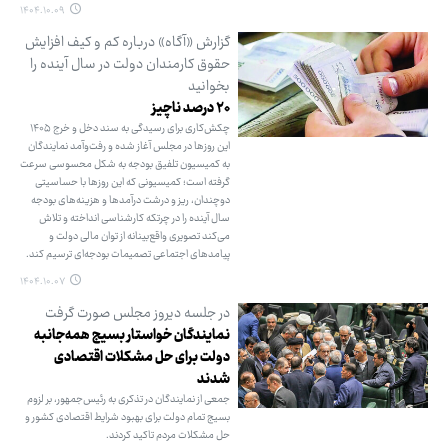
۱۴۰۴.۱۰.۰۹
گزارش «آگاه» درباره کم و کیف افزایش
حقوق کارمندان دولت در سال آینده را
بخوانید
۲۰ درصد ناچیز
چکش‌کاری برای رسیدگی به سند دخل و خرج ۱۴۰۵
این روزها در مجلس آغاز شده و رفت‌وآمد نمایندگان
به کمیسیون تلفیق بودجه به شکل محسوسی سرعت
گرفته است؛ کمیسیونی که این روزها با حساسیتی
دوچندان، ریز و درشت درآمدها و هزینه‌های بودجه
سال آینده را در چرتکه کارشناسی انداخته و تلاش
می‌کند تصویری واقع‌بینانه از توان مالی دولت و
پیامدهای اجتماعی تصمیمات بودجه‌ای ترسیم کند.
۱۴۰۴.۱۰.۰۷
در جلسه دیروز مجلس صورت گرفت
نمایندگان خواستار بسیج همه‌جانبه
دولت برای حل مشکلات اقتصادی
شدند
جمعی از نمایندگان در تذکری به رئیس‌جمهور، بر لزوم
بسیج تمام دولت برای بهبود شرایط اقتصادی کشور و
حل مشکلات مردم تاکید کردند.