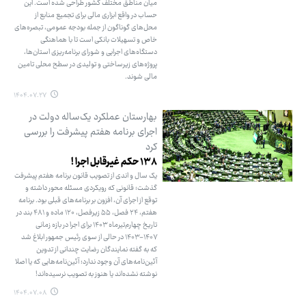
میان مناطق مختلف کشور طراحی شده است. این
حساب در واقع ابزاری مالی برای تجمیع منابع از
محل‌های گوناگون از جمله بودجه عمومی، تبصره‌های
خاص و تسهیلات بانکی است تا با هماهنگی
دستگاه‌های اجرایی و شورای برنامه‌ریزی استان‌ها،
پروژه‌های زیرساختی و تولیدی در سطح محلی تامین
مالی شوند.
۱۴۰۴.۰۷.۲۷
بهارستان عملکرد یک‌ساله دولت در
اجرای برنامه هفتم پیشرفت را بررسی
کرد
۱۳۸ حکم غیرقابل اجرا !
یک سال و اندی از تصویب قانون برنامه هفتم پیشرفت
گذشت؛ قانونی که رویکردی مسئله محور داشته و
توقع از اجرای آن، افزون بر برنامه‌های قبلی بود. برنامه
هفتم، ۲۴ فصل، ۵۵ زیرفصل، ۱۲۰ ماده و ۴۸۱ بند در
تاریخ چهارم‌تیرماه ۱۴۰۳ برای اجرا در بازه زمانی
۱۴۰۷-۱۴۰۳ در حالی از سوی رئیس جمهور ابلاغ شد
که به گفته نمایندگان رضایت چندانی از تدوین
آئین‌نامه‌های آن وجود ندارد؛ آئین‌نامه‌هایی که یا اصلا
نوشته نشده‌اند یا هنوز به تصویب نرسیده‌اند!
۱۴۰۴.۰۷.۰۸