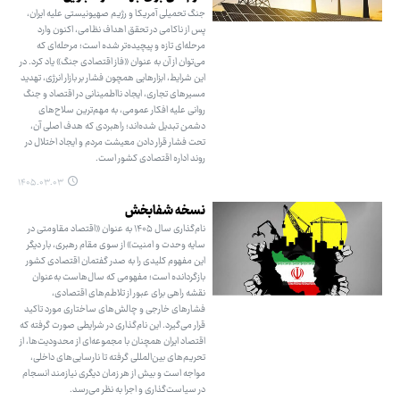
جنگ تحمیلی آمریکا و رژیم صهیونیستی علیه ایران،
پس از ناکامی در تحقق اهداف نظامی، اکنون وارد
مرحله‌ای تازه و پیچیده‌تر شده است؛ مرحله‌ای که
می‌توان از آن به عنوان «فاز اقتصادی جنگ» یاد کرد. در
این شرایط، ابزارهایی همچون فشار بر بازار انرژی، تهدید
مسیرهای تجاری، ایجاد نااطمینانی در اقتصاد و جنگ
روانی علیه افکار عمومی، به مهم‌ترین سلاح‌های
دشمن تبدیل شده‌اند؛ راهبردی که هدف اصلی آن،
تحت فشار قرار دادن معیشت مردم و ایجاد اختلال در
روند اداره اقتصادی کشور است.
۱۴۰۵.۰۳.۰۳
نسخه شفابخش
نام‌گذاری سال ۱۴۰۵ به عنوان «اقتصاد مقاومتی در
سایه وحدت و امنیت» از سوی مقام رهبری، بار دیگر
این مفهوم کلیدی را به صدر گفتمان اقتصادی کشور
بازگردانده است؛ مفهومی که سال‌هاست به‌عنوان
نقشه راهی برای عبور از تلاطم‌های اقتصادی،
فشارهای خارجی و چالش‌های ساختاری مورد تاکید
قرار می‌گیرد. این نام‌گذاری در شرایطی صورت گرفته که
اقتصاد ایران همچنان با مجموعه‌ای از محدودیت‌ها، از
تحریم‌های بین‌المللی گرفته تا نارسایی‌های داخلی،
مواجه است و بیش از هر زمان دیگری نیازمند انسجام
در سیاست‌گذاری و اجرا به نظر می‌رسد.