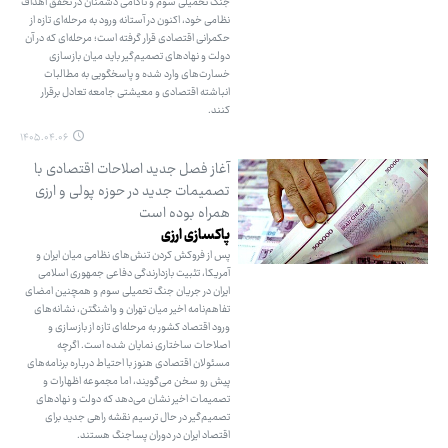
جنگ تحمیلی سوم و ناکامی دشمنان در تحقق اهداف
نظامی خود، اکنون در آستانه ورود به مرحله‌ای تازه از
حکمرانی اقتصادی قرار گرفته است؛ مرحله‌ای که در آن
دولت و نهادهای تصمیم‌گیر باید میان بازسازی
خسارت‌های وارد شده و پاسخگویی به مطالبات
انباشته اقتصادی و معیشتی جامعه تعادل برقرار
کنند.
۱۴۰۵.۰۴.۰۶
آغاز فصل جدید اصلاحات اقتصادی با
تصمیمات جدید در حوزه پولی و ارزی
همراه بوده است
پاکسازی ارزی
پس از فروکش کردن تنش‌های نظامی میان ایران و
آمریکا، تثبیت بازدارندگی دفاعی جمهوری اسلامی
ایران در جریان جنگ تحمیلی سوم و همچنین امضای
تفاهم‌نامه اخیر میان تهران و واشنگتن، نشانه‌های
ورود اقتصاد کشور به مرحله‌ای تازه از بازسازی و
اصلاحات ساختاری نمایان شده است. اگرچه
مسئولان اقتصادی هنوز با احتیاط درباره برنامه‌های
پیش رو سخن می‌گویند، اما مجموعه اظهارات و
تصمیمات اخیر نشان می‌دهد که دولت و نهادهای
تصمیم‌گیر در حال ترسیم نقشه راهی جدید برای
اقتصاد ایران در دوران پساجنگ هستند.