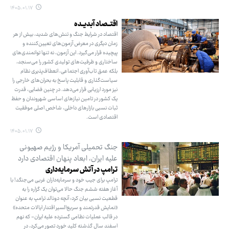
۱۴۰۵.۰۱.۱۷
اقتــصاد آبدیــده
اقتصاد در شرایط جنگ و تنش‌های شدید، بیش از هر
زمان دیگری در معرض آزمون‌های تعیین‌کننده و
پیچیده قرار می‌گیرد. این آزمون، نه تنها توانمندی‌های
ساختاری و ظرفیت‌های تولیدی کشور را می‌سنجد،
بلکه عمق تاب‌آوری اجتماعی، انعطاف‌پذیری نظام
سیاست‌گذاری و قابلیت پاسخ به بحران‌های خارجی را
نیز مورد ارزیابی قرار می‌دهد. در چنین فضایی، قدرت
یک کشور در تامین نیازهای اساسی شهروندان و حفظ
ثبات نسبی بازارهای داخلی، شاخص اصلی موفقیت
اقتصادی است.
۱۴۰۵.۰۱.۱۷
جنگ تحمیلی آمریکا و رژیم صهیونی
علیه ایران، ابعاد پنهان اقتصادی دارد
ترامپ در آتش سرمایه‌داری
ترامپ برای جیب خود و سرمایه‌داران غربی می‌جنگد! با
آغاز هفته ششم جنگ حالا می‌توان یک گزاره را به
قطعیت نسبی بیان کرد: آنچه دونالد ترامپ به عنوان
«نمایش قدرتمند و سریع‌السیر اقتدار ایالات متحده»
در قالب عملیات نظامی گسترده علیه ایران- که نهم
اسفند سال گذشته کلید خورد تصور می‌کرد، در