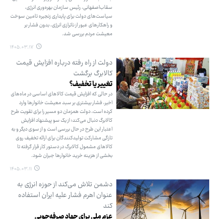
سقاب‌اصفهانی، رئیس سازمان بهره‌وری انرژی،
سیاست‌های دولت برای پایداری زنجیره تامین سوخت
و راهکارهای عبور از ناترازی انرژی، بدون فشار بر
معیشت مردم بررسی شد.
۱۴۰۵.۰۳.۱۷
دولت از راه رفته درباره افزایش قیمت
کالابرگ برگشت
تغییر یا تخفیف؟
در حالی که افزایش قیمت کالاهای اساسی در ماه‌های
اخیر، فشار بیشتری بر سبد معیشت خانوارها وارد
کرده است، دولت همزمان دو مسیر را برای تقویت طرح
کالابرگ دنبال می‌کند؛ از یک سو پیشنهاد افزایش
اعتبار این طرح در حال بررسی است و از سوی دیگر و به
تازگی مشارکت تولیدکنندگان برای ارائه تخفیف روی
کالاهای مشمول کالابرگ در دستور کار قرار گرفته تا
بخشی از هزینه خرید خانوارها جبران شود.
۱۴۰۵.۰۳.۱۱
دشمن تلاش می‌کند از حوزه انرژی به
عنوان اهرم فشار علیه ایران استفاده
کند
عزم ملی برای جهاد صرفه‌جویی