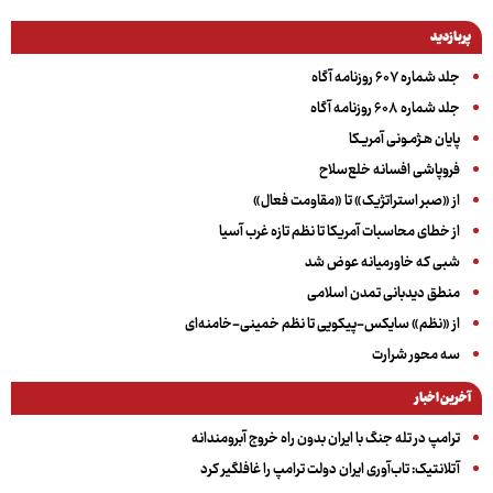
پربازدید
جلد شماره ۶۰۷ روزنامه آگاه
جلد شماره ۶۰۸ روزنامه آگاه
پایان هـژمـونی آمریـکا
فروپاشی افسانه خلع‌سلاح
از «صبر استراتژیک» تا «مقاومت فعال»
از خطای محاسبات آمریکا تا نظم تازه غرب آسیا
شبی که خاورمیانه عوض شد
منطق دیدبانی تمدن اسلامی
از «نظم» سایکس-پیکویی تا نظم خمینی-خامنه‌ای
سه‌ محور شرارت
آخرین اخبار
ترامپ در تله جنگ با ایران بدون راه خروج آبرومندانه
آتلانتیک: تاب‌آوری ایران دولت ترامپ را غافلگیر کرد