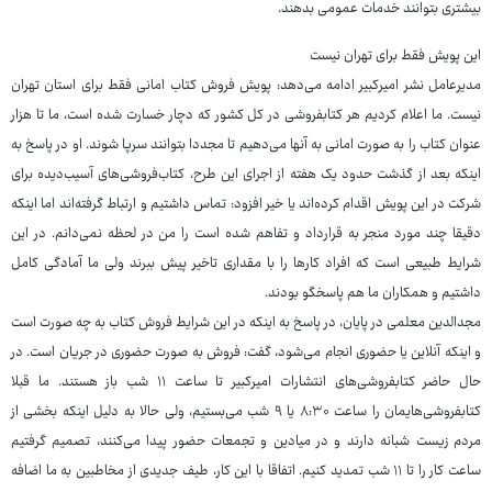
بیشتری بتوانند خدمات عمومی بدهند.
این پویش فقط برای تهران نیست
مدیرعامل نشر امیرکبیر ادامه می‌دهد: پویش فروش کتاب امانی فقط برای استان تهران
نیست. ما اعلام کردیم هر کتابفروشی در کل کشور که دچار خسارت شده است، ما تا هزار
عنوان کتاب را به صورت امانی به آنها می‌دهیم تا مجددا بتوانند سرپا شوند. او در پاسخ به
اینکه بعد از گذشت حدود یک هفته از اجرای این طرح، کتاب‌فروشی‌های آسیب‌دیده برای
شرکت در این پویش اقدام کرده‌اند یا خیر افزود: تماس داشتیم و ارتباط گرفته‌اند اما اینکه
دقیقا چند مورد منجر به قرارداد و تفاهم شده است را من در لحظه نمی‌دانم. در این
شرایط طبیعی است که افراد کارها را با مقداری تاخیر پیش ببرند ولی ما آمادگی کامل
داشتیم و همکاران ما هم پاسخگو بودند.
مجدالدین معلمی در پایان، در پاسخ به اینکه در این شرایط فروش کتاب به چه صورت است
و اینکه آنلاین یا حضوری انجام می‌شود، گفت: فروش به صورت حضوری در جریان است. در
حال حاضر کتابفروشی‌های انتشارات امیرکبیر تا ساعت ۱۱ شب باز هستند. ما قبلا
کتابفروشی‌هایمان را ساعت ۸:۳۰ یا ۹ شب می‌بستیم، ولی حالا به دلیل اینکه بخشی از
مردم زیست شبانه دارند و در میادین و تجمعات حضور پیدا می‌کنند، تصمیم گرفتیم
ساعت کار را تا ۱۱ شب تمدید کنیم. اتفاقا با این کار، طیف جدیدی از مخاطبین به ما اضافه