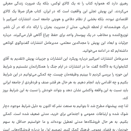
رهبری دارد که همواره کتاب را نه یک کالای لوکس، بلکه یک ضرورت زندگی معرفی
می‌کردند. این پویش تجلی این واقعیت است که در ایران، کتاب هرگز صرفا یک کالای
اقتصادی نبوده، بلکه بخشی از نظام دفاعی و هویتی جامعه است. انتشارات امیرکبیر با
درک هوشمندانه از لحظه تاریخی، مدلی از مدیریت بحران را ارائه داد که در آن ناشر،
توزیع‌کننده و مخاطب در یک پیوستار واحد برای حفظ چراغ آگاهی قرار می‌گیرند. درباره
جزئیات و ابعاد این پویش با مجدالدین معلمی، مدیرعامل انتشارات گفت‌وگوی کوتاهی
داشته‌ایم که در ادامه می‌خوانید.
مدیرعامل انتشارات امیرکبیر درباره رویکرد این انتشارات و جزییات پویش «تقدیم به آقای
کتابخوان» به «آگاه» گفت: ما در انتشارات در ایام جنگ با همکارانمان نشستیم و شرایط
این حوزه را بررسی کردیم تا ببینیم وظیفه‌مان چیست، چه کمکی می‌توانیم در این شرایط
بکنیم و چه اقدامی باید انجام دهیم. به هر حال هر قشر، صنف و فردفردی از جامعه ایرانی
باید نسبت به این واقعه واکنشی نشان دهد و بتواند خودش را نسبت به این شرایط بروز
کند.
لذا چند پیشنهاد مطرح شد تا بتوانیم به صنعت نشر که اکنون به دلیل شرایط موجود دچار
شوک شده و ارتباطات عمومی و اجتماعی برای خرید، مدتی ضعیف شده است، کمکی
بکنیم. به هر حال فروشگاه‌ها مدتی تعطیل بوده‌اند و ما خواستیم حداقل به سهم
خودمان به فضای عمومی فرهنگ کمک کنیم. تصمیم اول ما درباره فروشگاه‌هایی است